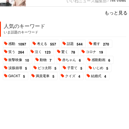
144 views
いいねニュース編集部
/
もっと見る
人気のキーワード
いま話題のキーワード
感動
考える
話題
癒す
1097
557
544
270
笑う
泣く
驚く
コロナ
264
123
78
19
衝撃映像
動物
赤ちゃん
感動動画
10
7
6
6
涙腺崩壊
ピコ太郎
子育て
いじめ
5
5
5
5
GACKT
満員電車
クイズ
結婚式
5
5
4
4