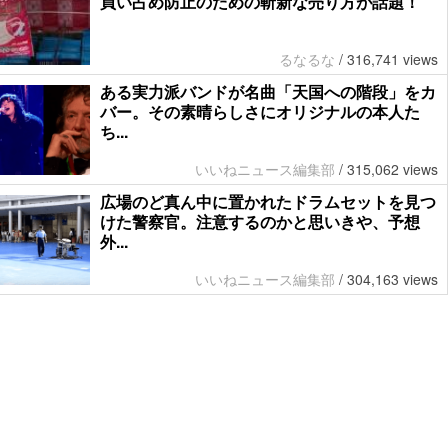
買い占め防止のための斬新な売り方が話題！
るなるな
/
316,741 views
ある実力派バンドが名曲「天国への階段」をカ
バー。その素晴らしさにオリジナルの本人た
ち...
いいねニュース編集部
/
315,062 views
広場のど真ん中に置かれたドラムセットを見つ
けた警察官。注意するのかと思いきや、予想
外...
いいねニュース編集部
/
304,163 views