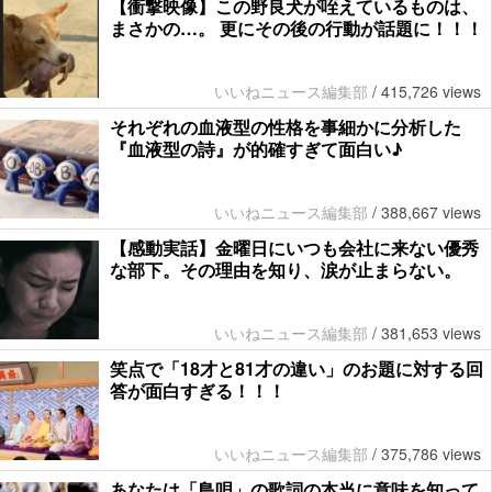
【衝撃映像】この野良犬が咥えているものは、
まさかの…。 更にその後の行動が話題に！！！
いいねニュース編集部
/
415,726 views
それぞれの血液型の性格を事細かに分析した
『血液型の詩』が的確すぎて面白い♪
いいねニュース編集部
/
388,667 views
【感動実話】金曜日にいつも会社に来ない優秀
な部下。その理由を知り、涙が止まらない。
いいねニュース編集部
/
381,653 views
笑点で「18才と81才の違い」のお題に対する回
答が面白すぎる！！！
いいねニュース編集部
/
375,786 views
あなたは「島唄」の歌詞の本当に意味を知って