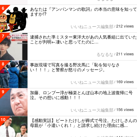
6
あなたは『アンパンマンの歌詞』の本当の意味を知って
ますか!?
212 views
いいねニュース編集部
/
7
逮捕された準ミスター東洋大があの人気番組に出ていた
ことが判明←凄いと思ってたのに…
211 views
るなるな
/
8
事故現場で写真を撮る野次馬に「恥を知りなさ
い！！！」と警察が怒りのメッセージ。
169 views
いいねニュース編集部
/
9
加藤、ロンブー淳が極楽とんぼ山本の地上波復帰に号
泣。その想いに感動！！！
156 views
いいねニュース編集部
/
10
【感動実話】ビートたけしが葬式で号泣。たけしさんの
母親が「小遣いくれ！」と請求し続けた理由に感...