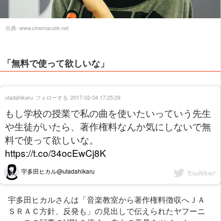
出典:
www.cinemacafe.net
「無料で使って欲しいな」
utadahikaru
フォローする
2017-02-04 17:25:29
もし学校の授業で私の曲を使いたいっていう先生
や生徒がいたら、著作権料なんか気にしないで無
料で使って欲しいな。
https://t.co/34ocEwCj8K
宇多田ヒカル@utadahikaru
宇多田ヒカルさんは「音楽教室から著作権料徴収へＪＡ
ＳＲＡＣ方針、反発も」の見出しで伝えられたヤフーニ