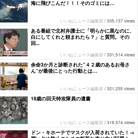
海に飛びこんだ！！！そのゴミには…
いいねニュース編集部
/
335,137 views
ある番組で北村弁護士に「明らかに黒なのに、
白にしてくれと頼まれたら？」と質問。その
回...
いいねニュース編集部
/
331,514 views
余命3か月と診断された”４２歳のあるお母さ
ん”が最後にとった行動とは…
いいねニュース編集部
/
321,255 views
18歳の回天特攻隊員の遺書
いいねニュース編集部
/
318,574 views
ドン・キホーテでマスクが入荷されていた！→