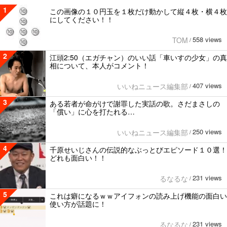
1
この画像の１０円玉を１枚だけ動かして縦４枚・横４枚
にしてください！！
558 views
TOM
/
2
江頭2:50（エガチャン）のいい話「車いすの少女」の真
相について、本人がコメント！
407 views
いいねニュース編集部
/
3
ある若者が命がけで謝罪した実話の歌。さだまさしの
「償い」に心を打たれる…
250 views
いいねニュース編集部
/
4
千原せいじさんの伝説的なぶっとびエピソード１０選！
どれも面白い！！
231 views
るなるな
/
5
これは癖になるｗｗアイフォンの読み上げ機能の面白い
使い方が話題に！
231 views
るなるな
/