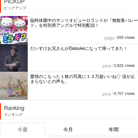
PICKUP
ピックアップ
臨時休園中のサンリオピューロランドが『無観客パレー
ド』を特別席アングルで特別配信！
930 views
gaga
/
だいすけお兄さんがDaisukeになって帰ってきた！
3,622 views
pina
/
愛情のこもった１枚の写真に１３万超いいね♡ 涙が止
まらないとの声も。
9,707 views
pina
/
Ranking
ランキング
今週
今月
年間