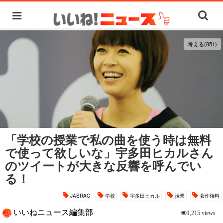
考える(851)
「学校の授業で私の曲を使う時は無料
で使って欲しいな」宇多田ヒカルさん
のツイートが大きな反響を呼んでい
る！
JASRAC
学校
宇多田ヒカル
授業
著作権料
いいねニュース編集部
1,215 views