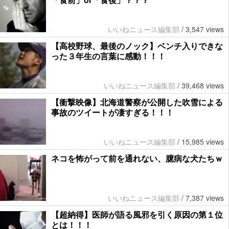
いいねニュース編集部
/
3,547 views
【高校野球、最後のノック】ベンチ入りできな
った３年生の言葉に感動！！！
いいねニュース編集部
/
39,468 views
【衝撃映像】北海道警察が公開した吹雪による
事故のツイートが凄すぎる！！！
いいねニュース編集部
/
15,985 views
ネコを怖がって前を通れない、臆病な犬たちｗ
いいねニュース編集部
/
7,387 views
【超納得】医師が語る風邪を引く原因の第１位
とは！！！