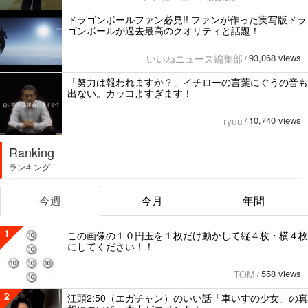
ドラゴンボールファン必見!! ファンが作った実写版ドラ
ゴンボールが過去最高のクオリティと話題！
93,068 views
いいねニュース編集部
/
「努力は報われますか？」イチローの言葉にぐうの音も
出ない。カッコよすぎます！
10,740 views
ryuu
/
Ranking
ランキング
今週
今月
年間
1
この画像の１０円玉を１枚だけ動かして縦４枚・横４枚
にしてください！！
558 views
TOM
/
2
江頭2:50（エガチャン）のいい話「車いすの少女」の真