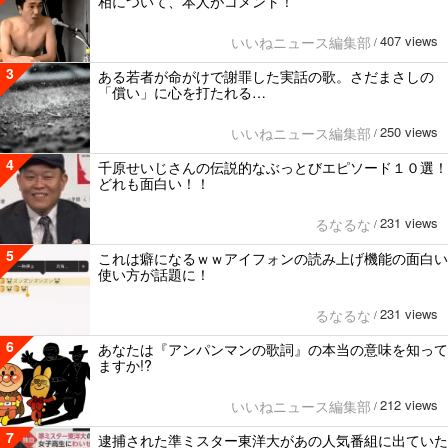
相について、本人がコメント！
407 views
いいねニュース編集部
/
3
ある若者が命がけで謝罪した実話の歌。さだまさしの
「償い」に心を打たれる…
250 views
いいねニュース編集部
/
4
千原せいじさんの伝説的なぶっとびエピソード１０選！
どれも面白い！！
231 views
るなるな
/
5
これは癖になるｗｗアイフォンの読み上げ機能の面白い
使い方が話題に！
231 views
るなるな
/
6
あなたは『アンパンマンの歌詞』の本当の意味を知って
ますか!?
212 views
いいねニュース編集部
/
7
逮捕された準ミスター東洋大があの人気番組に出ていた