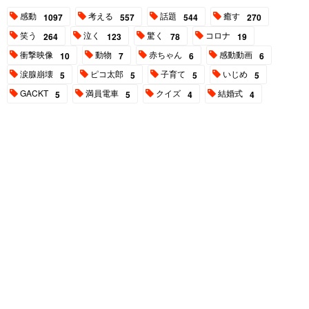
感動
考える
話題
癒す
1097
557
544
270
笑う
泣く
驚く
コロナ
264
123
78
19
衝撃映像
動物
赤ちゃん
感動動画
10
7
6
6
涙腺崩壊
ピコ太郎
子育て
いじめ
5
5
5
5
GACKT
満員電車
クイズ
結婚式
5
5
4
4