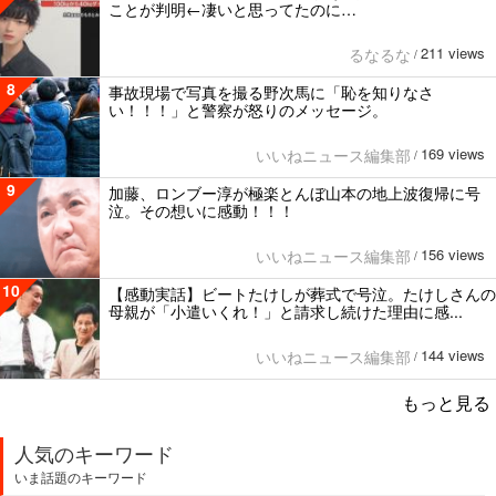
ことが判明←凄いと思ってたのに…
211 views
るなるな
/
8
事故現場で写真を撮る野次馬に「恥を知りなさ
い！！！」と警察が怒りのメッセージ。
169 views
いいねニュース編集部
/
9
加藤、ロンブー淳が極楽とんぼ山本の地上波復帰に号
泣。その想いに感動！！！
156 views
いいねニュース編集部
/
10
【感動実話】ビートたけしが葬式で号泣。たけしさんの
母親が「小遣いくれ！」と請求し続けた理由に感...
144 views
いいねニュース編集部
/
もっと見る
人気のキーワード
いま話題のキーワード