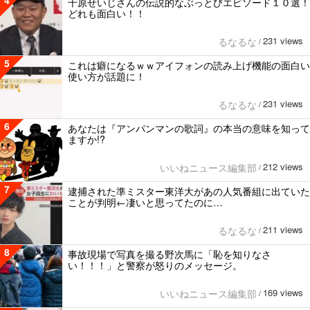
千原せいじさんの伝説的なぶっとびエピソード１０選！
どれも面白い！！
231 views
るなるな
/
5
これは癖になるｗｗアイフォンの読み上げ機能の面白い
使い方が話題に！
231 views
るなるな
/
6
あなたは『アンパンマンの歌詞』の本当の意味を知って
ますか!?
212 views
いいねニュース編集部
/
7
逮捕された準ミスター東洋大があの人気番組に出ていた
ことが判明←凄いと思ってたのに…
211 views
るなるな
/
8
事故現場で写真を撮る野次馬に「恥を知りなさ
い！！！」と警察が怒りのメッセージ。
169 views
いいねニュース編集部
/