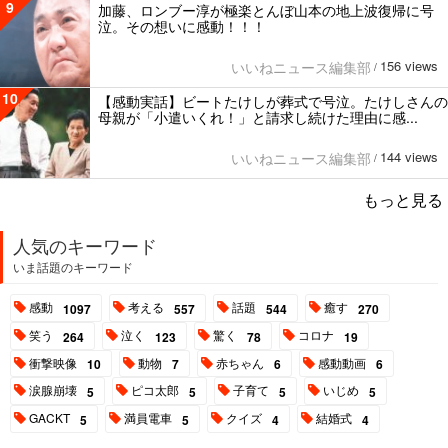
9
加藤、ロンブー淳が極楽とんぼ山本の地上波復帰に号
泣。その想いに感動！！！
156 views
いいねニュース編集部
/
10
【感動実話】ビートたけしが葬式で号泣。たけしさんの
母親が「小遣いくれ！」と請求し続けた理由に感...
144 views
いいねニュース編集部
/
もっと見る
人気のキーワード
いま話題のキーワード
感動
考える
話題
癒す
1097
557
544
270
笑う
泣く
驚く
コロナ
264
123
78
19
衝撃映像
動物
赤ちゃん
感動動画
10
7
6
6
涙腺崩壊
ピコ太郎
子育て
いじめ
5
5
5
5
GACKT
満員電車
クイズ
結婚式
5
5
4
4