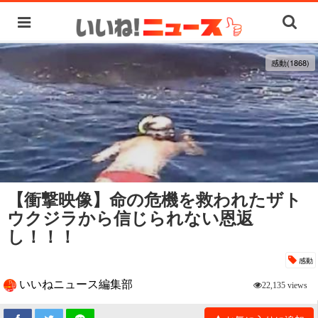
感動(1868)
【衝撃映像】命の危機を救われたザト
ウクジラから信じられない恩返
し！！！
感動
いいねニュース編集部
22,135 views