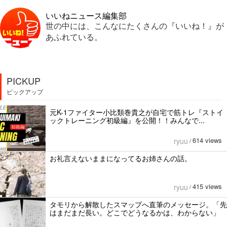
いいねニュース編集部
世の中には、こんなにたくさんの『いいね！』が
あふれている。
PICKUP
ピックアップ
元K-1ファイター小比類巻貴之が自宅で筋トレ『ストイ
ックトレーニング初級編』を公開！！みんなで...
614 views
ryuu
/
お礼言えないままになってるお姉さんの話。
415 views
ryuu
/
タモリから解散したスマップへ直筆のメッセージ。「先
はまだまだ長い。どこでどうなるかは、わからない」