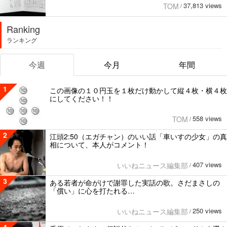
37,813 views
TOM
/
Ranking
ランキング
今週
今月
年間
1
この画像の１０円玉を１枚だけ動かして縦４枚・横４枚
にしてください！！
558 views
TOM
/
2
江頭2:50（エガチャン）のいい話「車いすの少女」の真
相について、本人がコメント！
407 views
いいねニュース編集部
/
3
ある若者が命がけで謝罪した実話の歌。さだまさしの
「償い」に心を打たれる…
250 views
いいねニュース編集部
/
4