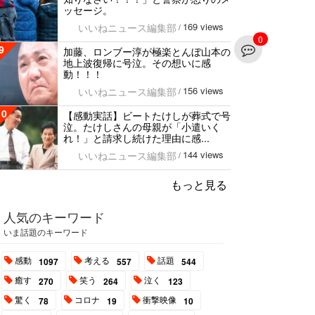
ッセージ。
169 views
いいねニュース編集部
/
0
9
加藤、ロンブー淳が極楽とんぼ山本の
地上波復帰に号泣。その想いに感
動！！！
156 views
いいねニュース編集部
/
10
【感動実話】ビートたけしが葬式で号
泣。たけしさんの母親が「小遣いく
れ！」と請求し続けた理由に感...
144 views
いいねニュース編集部
/
もっと見る
人気のキーワード
いま話題のキーワード
感動
考える
話題
1097
557
544
癒す
笑う
泣く
270
264
123
驚く
コロナ
衝撃映像
78
19
10