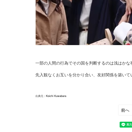
一部の人間の行為でその国を判断するのは浅はかな
先入観なくお互いを分かり合い、友好関係を築いて
出典元：
Koichi Kuwabara
前へ