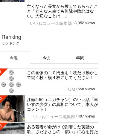
亡くなった長女から教えてもらったこ
と「どんな人生でも無駄や敗北はな
い。大切なことは…」
3,952 views
いいねニュース編集部
/
Ranking
ランキング
今週
今月
年間
1
この画像の１０円玉を１枚だけ動かし
て縦４枚・横４枚にしてください！！
558 views
TOM
/
2
江頭2:50（エガチャン）のいい話「車
いすの少女」の真相について、本人が
コメント！
407 views
いいねニュース編集部
/
3
ある若者が命がけで謝罪した実話の
歌。さだまさしの「償い」に心を打た