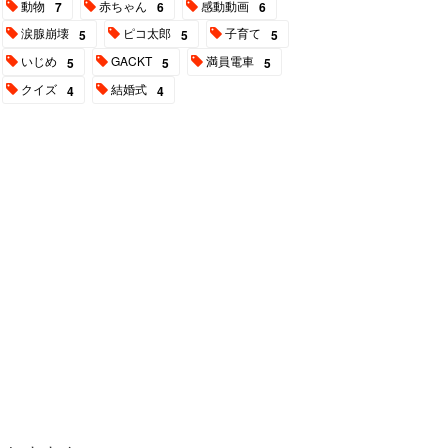
動物
赤ちゃん
感動動画
7
6
6
涙腺崩壊
ピコ太郎
子育て
5
5
5
いじめ
GACKT
満員電車
5
5
5
クイズ
結婚式
4
4