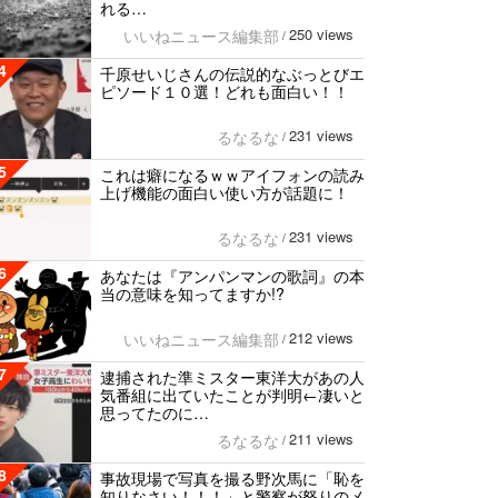
れる…
250 views
いいねニュース編集部
/
4
千原せいじさんの伝説的なぶっとびエ
ピソード１０選！どれも面白い！！
231 views
るなるな
/
5
これは癖になるｗｗアイフォンの読み
上げ機能の面白い使い方が話題に！
231 views
るなるな
/
6
あなたは『アンパンマンの歌詞』の本
当の意味を知ってますか!?
212 views
いいねニュース編集部
/
7
逮捕された準ミスター東洋大があの人
気番組に出ていたことが判明←凄いと
思ってたのに…
211 views
るなるな
/
8
事故現場で写真を撮る野次馬に「恥を
知りなさい！！！」と警察が怒りのメ