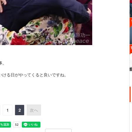
事。
いける日がやってくると良いですね。
1
2
次へ