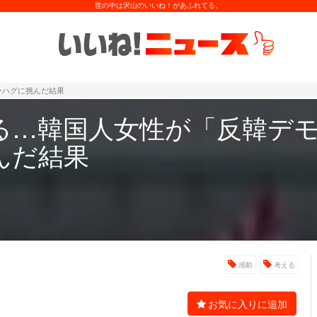
世の中は沢山のいいね！があふれてる。
ーハグに挑んだ結果
る…韓国人女性が「反韓デ
んだ結果
感動
考える
お気に入りに追加