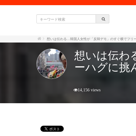
想いは伝わる…韓国人女性が「反韓デモ」のすぐ横でフリ
想いは伝わ
ーハグに挑
14,156 views