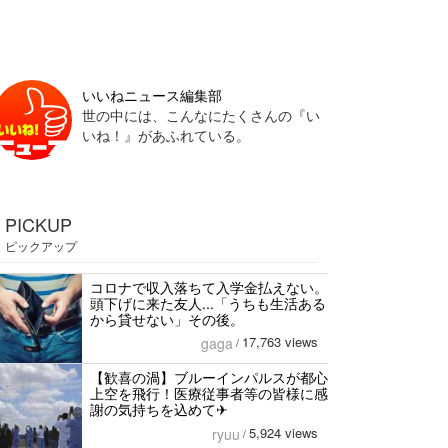
いいねニュース編集部
世の中には、こんなにたくさんの『い
いね！』があふれている。
PICKUP
ピックアップ
コロナで収入落ちて入学金払えない。
頭下げに来た友人...「うちも生活ある
から貸せない」その後。
17,763 views
gaga
/
【歓喜の渦】ブルーインパルスが都心
上空を飛行！医療従事者等の皆様に感
謝の気持ちを込めて✈︎
5,924 views
ryuu
/