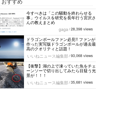
おすすめ
今すべきは「この騒動を終わらせる
事」ウイルスを研究を長年行う宮沢さ
んの教えまとめ
28,398 views
gaga
/
ドラゴンボールファン必見!! ファンが
作った実写版ドラゴンボールが過去最
高のクオリティと話題！
93,068 views
いいねニュース編集部
/
【衝撃】湖の上で凍っていた魚をチェ
ーンソーで切り出してみたら目疑う光
景が！！！
35,681 views
いいねニュース編集部
/