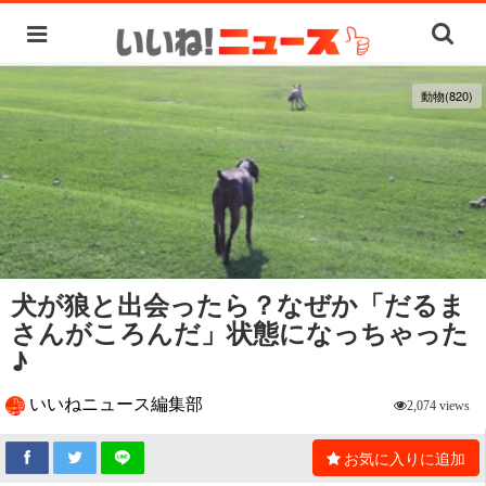
動物(820)
犬が狼と出会ったら？なぜか「だるま
さんがころんだ」状態になっちゃった
♪
いいねニュース編集部
2,074 views
お気に入りに追加