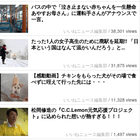
バスの中で「泣き止まない赤ちゃんを一生懸命
あやすお母さん」に運転手さんがアナウンスで
一言。
いいねニュース編集部
/
38,301 views
たった1人の女子高生のために廃駅を延期!! 「日
本という国はなんて温かいんだろう」と...
いいねニュース編集部
/
31,875 views
【感動動画】チキンをもらった犬がその場で食
べずに咥えて行った先には・・・
いいねニュース編集部
/
11,328 views
松岡修造の『C.C.Lemon元気応援プロジェク
ト』に込められた想いが熱すぎる！！！
いいねニュース編集部
/
1,497 views