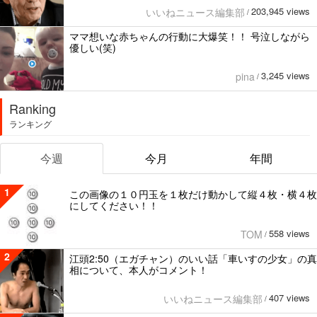
203,945 views
いいねニュース編集部
/
ママ想いな赤ちゃんの行動に大爆笑！！ 号泣しながら
優しい(笑)
3,245 views
pina
/
Ranking
ランキング
今週
今月
年間
1
この画像の１０円玉を１枚だけ動かして縦４枚・横４枚
にしてください！！
558 views
TOM
/
2
江頭2:50（エガチャン）のいい話「車いすの少女」の真
相について、本人がコメント！
407 views
いいねニュース編集部
/