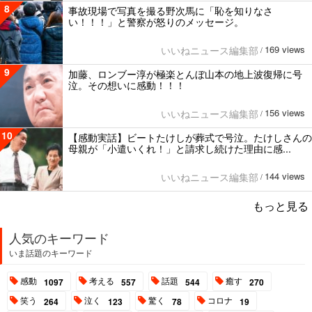
8
事故現場で写真を撮る野次馬に「恥を知りなさ
い！！！」と警察が怒りのメッセージ。
169 views
いいねニュース編集部
/
9
加藤、ロンブー淳が極楽とんぼ山本の地上波復帰に号
泣。その想いに感動！！！
156 views
いいねニュース編集部
/
10
【感動実話】ビートたけしが葬式で号泣。たけしさんの
母親が「小遣いくれ！」と請求し続けた理由に感...
144 views
いいねニュース編集部
/
もっと見る
人気のキーワード
いま話題のキーワード
感動
考える
話題
癒す
1097
557
544
270
笑う
泣く
驚く
コロナ
264
123
78
19