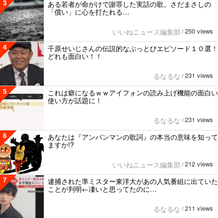
3
ある若者が命がけで謝罪した実話の歌。さだまさしの
「償い」に心を打たれる…
250 views
いいねニュース編集部
/
4
千原せいじさんの伝説的なぶっとびエピソード１０選！
どれも面白い！！
231 views
るなるな
/
5
これは癖になるｗｗアイフォンの読み上げ機能の面白い
使い方が話題に！
231 views
るなるな
/
6
あなたは『アンパンマンの歌詞』の本当の意味を知って
ますか!?
212 views
いいねニュース編集部
/
7
逮捕された準ミスター東洋大があの人気番組に出ていた
ことが判明←凄いと思ってたのに…
211 views
るなるな
/