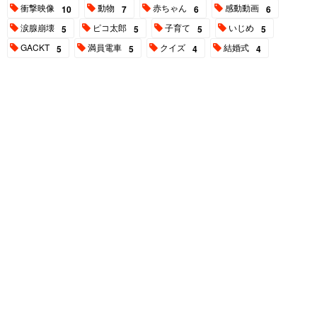
衝撃映像
動物
赤ちゃん
感動動画
10
7
6
6
涙腺崩壊
ピコ太郎
子育て
いじめ
5
5
5
5
GACKT
満員電車
クイズ
結婚式
5
5
4
4