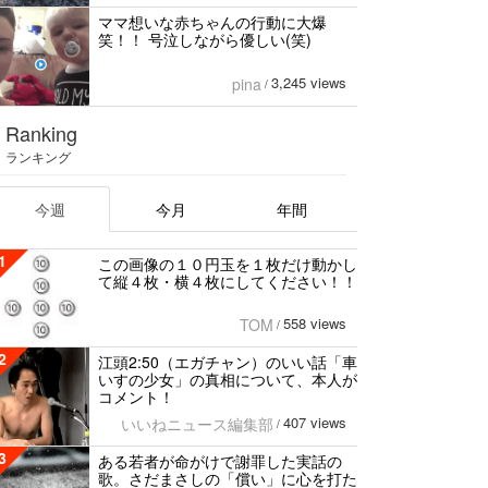
ママ想いな赤ちゃんの行動に大爆
笑！！ 号泣しながら優しい(笑)
3,245 views
pina
/
Ranking
ランキング
今週
今月
年間
1
この画像の１０円玉を１枚だけ動かし
て縦４枚・横４枚にしてください！！
558 views
TOM
/
2
江頭2:50（エガチャン）のいい話「車
いすの少女」の真相について、本人が
コメント！
407 views
いいねニュース編集部
/
3
ある若者が命がけで謝罪した実話の
歌。さだまさしの「償い」に心を打た