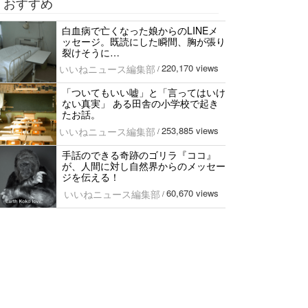
おすすめ
白血病で亡くなった娘からのLINEメ
ッセージ。既読にした瞬間、胸が張り
裂けそうに…
220,170 views
いいねニュース編集部
/
「ついてもいい嘘」と「言ってはいけ
ない真実」 ある田舎の小学校で起き
たお話。
253,885 views
いいねニュース編集部
/
手話のできる奇跡のゴリラ『ココ』
が、人間に対し自然界からのメッセー
ジを伝える！
60,670 views
いいねニュース編集部
/