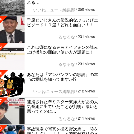
れる…
250 views
いいねニュース編集部
/
4
千原せいじさんの伝説的なぶっとびエ
ピソード１０選！どれも面白い！！
231 views
るなるな
/
5
これは癖になるｗｗアイフォンの読み
上げ機能の面白い使い方が話題に！
231 views
るなるな
/
6
あなたは『アンパンマンの歌詞』の本
当の意味を知ってますか!?
212 views
いいねニュース編集部
/
7
逮捕された準ミスター東洋大があの人
気番組に出ていたことが判明←凄いと
思ってたのに…
211 views
るなるな
/
8
事故現場で写真を撮る野次馬に「恥を
知りなさい！！！」と警察が怒りのメ