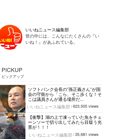
いいねニュース編集部
世の中には、こんなにたくさんの『い
いね！』があふれている。
PICKUP
ピックアップ
ソフトバンク会長の”孫正義さん”が国
会の守衛から「こら、そこ歩くな！そ
こは議員さんが通る場所だ...
623,505 views
いいねニュース編集部
/
【衝撃】湖の上で凍っていた魚をチェ
ーンソーで切り出してみたら目疑う光
景が！！！
35,681 views
いいねニュース編集部
/