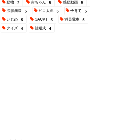
動物
赤ちゃん
感動動画
7
6
6
涙腺崩壊
ピコ太郎
子育て
5
5
5
いじめ
GACKT
満員電車
5
5
5
クイズ
結婚式
4
4