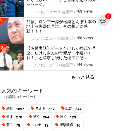
ッセージ。
169 views
いいねニュース編集部
/
0
9
加藤、ロンブー淳が極楽とんぼ山本の
地上波復帰に号泣。その想いに感
動！！！
156 views
いいねニュース編集部
/
10
【感動実話】ビートたけしが葬式で号
泣。たけしさんの母親が「小遣いく
れ！」と請求し続けた理由に感...
144 views
いいねニュース編集部
/
もっと見る
人気のキーワード
いま話題のキーワード
感動
考える
話題
1097
557
544
癒す
笑う
泣く
270
264
123
驚く
コロナ
衝撃映像
78
19
10