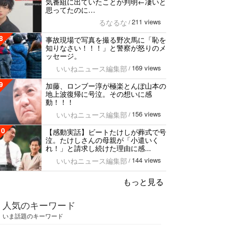
気番組に出ていたことが判明←凄いと
思ってたのに…
211 views
るなるな
/
8
事故現場で写真を撮る野次馬に「恥を
知りなさい！！！」と警察が怒りのメ
ッセージ。
169 views
いいねニュース編集部
/
9
加藤、ロンブー淳が極楽とんぼ山本の
地上波復帰に号泣。その想いに感
動！！！
156 views
いいねニュース編集部
/
10
【感動実話】ビートたけしが葬式で号
泣。たけしさんの母親が「小遣いく
れ！」と請求し続けた理由に感...
144 views
いいねニュース編集部
/
もっと見る
人気のキーワード
いま話題のキーワード