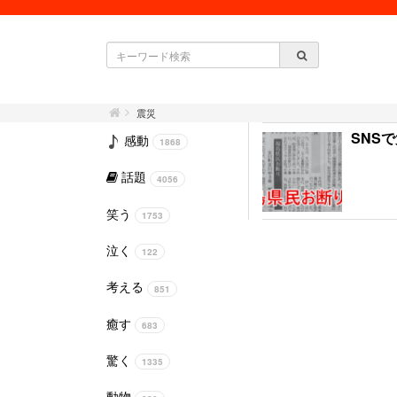
震災
SNS
感動
1868
話題
4056
笑う
1753
泣く
122
考える
851
癒す
683
驚く
1335
動物