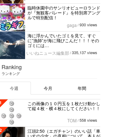
臨時休園中のサンリオピューロランド
が『無観客パレード』を特別席アング
ルで特別配信！
930 views
gaga
/
海に浮かんでいたゴミを見て、すぐ
に”漁師”が海に飛びこんだ！！！その
ゴミには…
335,137 views
いいねニュース編集部
/
Ranking
ランキング
今週
今月
年間
1
この画像の１０円玉を１枚だけ動かし
て縦４枚・横４枚にしてください！！
558 views
TOM
/
2
江頭2:50（エガチャン）のいい話「車
いすの少女」の真相について、本人が