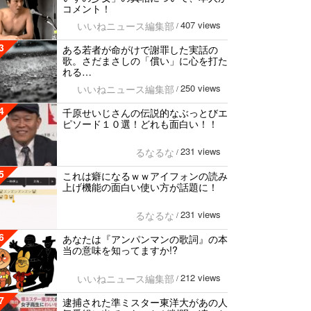
コメント！
407 views
いいねニュース編集部
/
3
ある若者が命がけで謝罪した実話の
歌。さだまさしの「償い」に心を打た
れる…
250 views
いいねニュース編集部
/
4
千原せいじさんの伝説的なぶっとびエ
ピソード１０選！どれも面白い！！
231 views
るなるな
/
5
これは癖になるｗｗアイフォンの読み
上げ機能の面白い使い方が話題に！
231 views
るなるな
/
6
あなたは『アンパンマンの歌詞』の本
当の意味を知ってますか!?
212 views
いいねニュース編集部
/
7
逮捕された準ミスター東洋大があの人