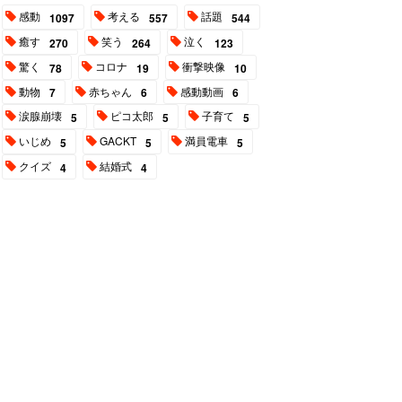
感動
考える
話題
1097
557
544
癒す
笑う
泣く
270
264
123
驚く
コロナ
衝撃映像
78
19
10
動物
赤ちゃん
感動動画
7
6
6
涙腺崩壊
ピコ太郎
子育て
5
5
5
いじめ
GACKT
満員電車
5
5
5
クイズ
結婚式
4
4