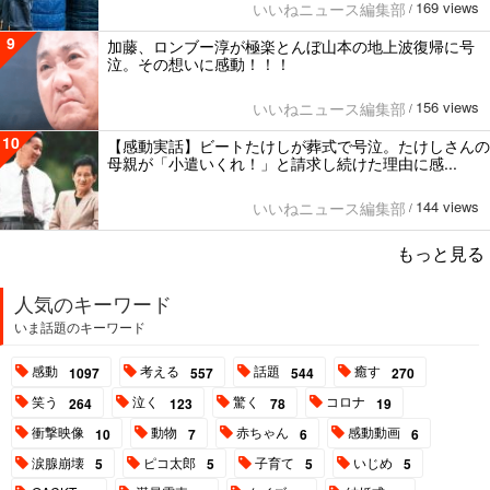
169 views
いいねニュース編集部
/
9
加藤、ロンブー淳が極楽とんぼ山本の地上波復帰に号
泣。その想いに感動！！！
156 views
いいねニュース編集部
/
10
【感動実話】ビートたけしが葬式で号泣。たけしさんの
母親が「小遣いくれ！」と請求し続けた理由に感...
144 views
いいねニュース編集部
/
もっと見る
人気のキーワード
いま話題のキーワード
感動
考える
話題
癒す
1097
557
544
270
笑う
泣く
驚く
コロナ
264
123
78
19
衝撃映像
動物
赤ちゃん
感動動画
10
7
6
6
涙腺崩壊
ピコ太郎
子育て
いじめ
5
5
5
5