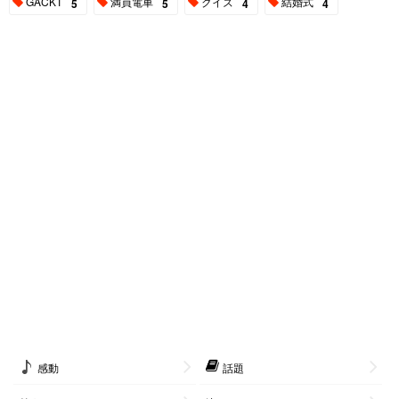
GACKT
満員電車
クイズ
結婚式
5
5
4
4
感動
話題