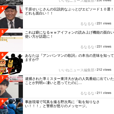
いいねニュース編集部
/
4
千原せいじさんの伝説的なぶっとびエピソード１０選！
どれも面白い！！
231 views
るなるな
/
5
これは癖になるｗｗアイフォンの読み上げ機能の面白い
使い方が話題に！
231 views
るなるな
/
6
あなたは『アンパンマンの歌詞』の本当の意味を知って
ますか!?
212 views
いいねニュース編集部
/
7
逮捕された準ミスター東洋大があの人気番組に出ていた
ことが判明←凄いと思ってたのに…
211 views
るなるな
/
8
事故現場で写真を撮る野次馬に「恥を知りなさ
い！！！」と警察が怒りのメッセージ。