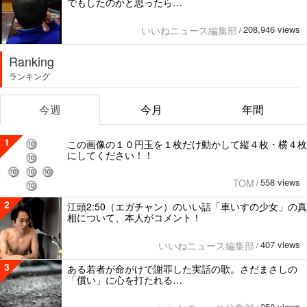
でもしたのかと思ったら…
208,946 views
いいねニュース編集部
/
Ranking
ランキング
今週
今月
年間
1
この画像の１０円玉を１枚だけ動かして縦４枚・横４枚
にしてください！！
558 views
TOM
/
2
江頭2:50（エガチャン）のいい話「車いすの少女」の真
相について、本人がコメント！
407 views
いいねニュース編集部
/
3
ある若者が命がけで謝罪した実話の歌。さだまさしの
「償い」に心を打たれる…
250 views