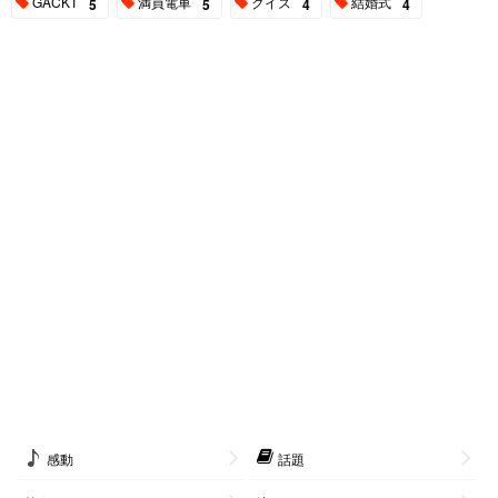
GACKT
満員電車
クイズ
結婚式
5
5
4
4
感動
話題