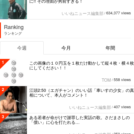
に!! その理由が男前すぎる！
634,377 views
いいねニュース編集部
/
Ranking
ランキング
今週
今月
年間
1
この画像の１０円玉を１枚だけ動かして縦４枚・横４枚
にしてください！！
558 views
TOM
/
2
江頭2:50（エガチャン）のいい話「車いすの少女」の真
相について、本人がコメント！
407 views
いいねニュース編集部
/
3
ある若者が命がけで謝罪した実話の歌。さだまさしの
「償い」に心を打たれる…
250 views