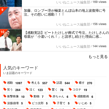
169 views
いいねニュース編集部
/
9
加藤、ロンブー淳が極楽とんぼ山本の地上波復帰に号
泣。その想いに感動！！！
156 views
いいねニュース編集部
/
10
【感動実話】ビートたけしが葬式で号泣。たけしさんの
母親が「小遣いくれ！」と請求し続けた理由に感...
144 views
いいねニュース編集部
/
もっと見る
人気のキーワード
いま話題のキーワード
感動
考える
話題
癒す
1097
557
544
270
笑う
泣く
驚く
コロナ
264
123
78
19
衝撃映像
動物
赤ちゃん
感動動画
10
7
6
6
涙腺崩壊
ピコ太郎
子育て
いじめ
5
5
5
5