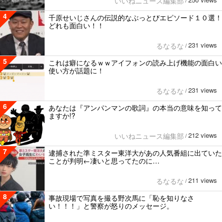
いいねニュース編集部
/
4
千原せいじさんの伝説的なぶっとびエピソード１０選！
どれも面白い！！
231 views
るなるな
/
5
これは癖になるｗｗアイフォンの読み上げ機能の面白い
使い方が話題に！
231 views
るなるな
/
6
あなたは『アンパンマンの歌詞』の本当の意味を知って
ますか!?
212 views
いいねニュース編集部
/
7
逮捕された準ミスター東洋大があの人気番組に出ていた
ことが判明←凄いと思ってたのに…
211 views
るなるな
/
8
事故現場で写真を撮る野次馬に「恥を知りなさ
い！！！」と警察が怒りのメッセージ。