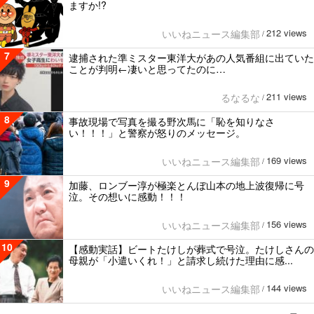
ますか!?
212 views
いいねニュース編集部
/
7
逮捕された準ミスター東洋大があの人気番組に出ていた
ことが判明←凄いと思ってたのに…
211 views
るなるな
/
8
事故現場で写真を撮る野次馬に「恥を知りなさ
い！！！」と警察が怒りのメッセージ。
169 views
いいねニュース編集部
/
9
加藤、ロンブー淳が極楽とんぼ山本の地上波復帰に号
泣。その想いに感動！！！
156 views
いいねニュース編集部
/
10
【感動実話】ビートたけしが葬式で号泣。たけしさんの
母親が「小遣いくれ！」と請求し続けた理由に感...
144 views
いいねニュース編集部
/