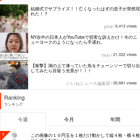
結婚式でサプライズ！！亡くなったはずの息子が突然現
れた！？
6,413 views
pina
/
NY在中の日本人がYouTubeで切実な訴えかけ！今のニ
ューヨークのようになったら手遅れ。
21,022 views
ryuu
/
【衝撃】湖の上で凍っていた魚をチェーンソーで切り出
してみたら目疑う光景が！！！
35,681 views
いいねニュース編集部
/
Ranking
ランキング
今週
今月
年間
1
この画像の１０円玉を１枚だけ動かして縦４枚・横４枚
にしてください！！