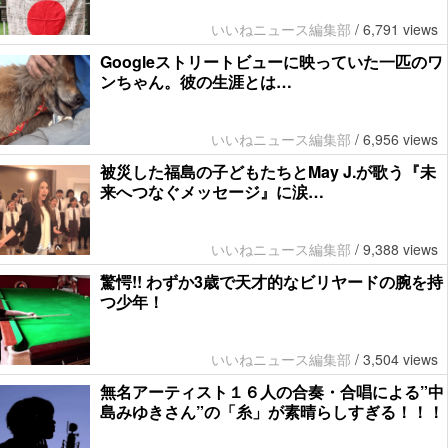
いいねニュース編集部
/
6,791 views
Googleストリートビューに映っていた一匹のワ
ンちゃん。彼の生涯とは…
いいねニュース編集部
/
6,956 views
被災した福島の子どもたちとMay J.が歌う『未
来へつなぐメッセージ』に涙…
いいねニュース編集部
/
9,388 views
驚愕!! わずか3歳で天才的なビリヤードの腕を持
つ少年！
いいねニュース編集部
/
3,504 views
無名アーティスト１６人の合奏・合唱による”中
島みゆきさん”の「糸」が素晴らしすぎる！！！