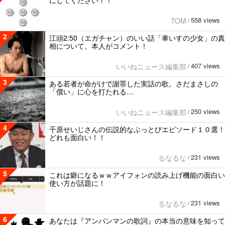
558 views
TOM
/
2
江頭2:50（エガチャン）のいい話「車いすの少女」の真
相について、本人がコメント！
407 views
いいねニュース編集部
/
3
ある若者が命がけで謝罪した実話の歌。さだまさしの
「償い」に心を打たれる…
250 views
いいねニュース編集部
/
4
千原せいじさんの伝説的なぶっとびエピソード１０選！
どれも面白い！！
231 views
るなるな
/
5
これは癖になるｗｗアイフォンの読み上げ機能の面白い
使い方が話題に！
231 views
るなるな
/
6
あなたは『アンパンマンの歌詞』の本当の意味を知って