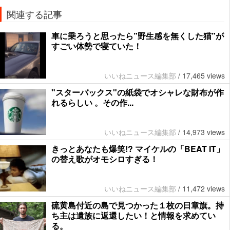
関連する記事
車に乗ろうと思ったら”野生感を無くした猫”が
すごい体勢で寝ていた！
いいねニュース編集部
/
17,465 views
"スターバックス"の紙袋でオシャレな財布が作
れるらしい 。その作...
いいねニュース編集部
/
14,973 views
きっとあなたも爆笑!? マイケルの「BEAT IT」
の替え歌がオモシロすぎる！
いいねニュース編集部
/
11,472 views
硫黄島付近の島で見つかった１枚の日章旗。持
ち主は遺族に返還したい！と情報を求めてい
る。