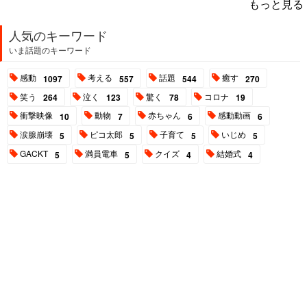
もっと見る
人気のキーワード
いま話題のキーワード
感動
考える
話題
癒す
1097
557
544
270
笑う
泣く
驚く
コロナ
264
123
78
19
衝撃映像
動物
赤ちゃん
感動動画
10
7
6
6
涙腺崩壊
ピコ太郎
子育て
いじめ
5
5
5
5
GACKT
満員電車
クイズ
結婚式
5
5
4
4