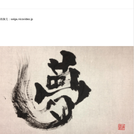
画像元：
seiga.nicovideo.jp