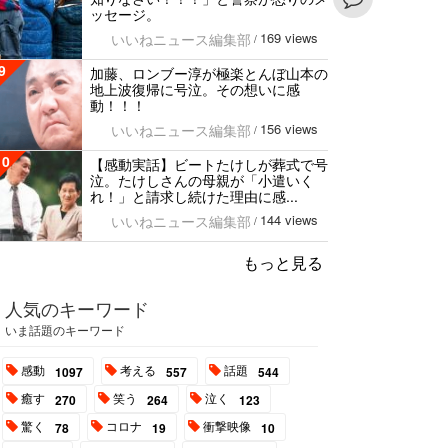
ッセージ。
169 views
いいねニュース編集部
/
9
加藤、ロンブー淳が極楽とんぼ山本の
地上波復帰に号泣。その想いに感
動！！！
156 views
いいねニュース編集部
/
10
【感動実話】ビートたけしが葬式で号
泣。たけしさんの母親が「小遣いく
れ！」と請求し続けた理由に感...
144 views
いいねニュース編集部
/
もっと見る
人気のキーワード
いま話題のキーワード
感動
考える
話題
1097
557
544
癒す
笑う
泣く
270
264
123
驚く
コロナ
衝撃映像
78
19
10