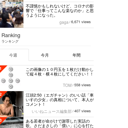
不謹慎かもしれないけど、コロナの影
響で「仕事ってこんな楽なのか」と思
うようになった。
6,671 views
gaga
/
Ranking
ランキング
今週
今月
年間
1
この画像の１０円玉を１枚だけ動かし
て縦４枚・横４枚にしてください！！
558 views
TOM
/
2
江頭2:50（エガチャン）のいい話「車
いすの少女」の真相について、本人が
コメント！
407 views
いいねニュース編集部
/
3
ある若者が命がけで謝罪した実話の
歌。さだまさしの「償い」に心を打た