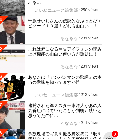
れる…
250 views
いいねニュース編集部
/
4
千原せいじさんの伝説的なぶっとびエ
ピソード１０選！どれも面白い！！
231 views
るなるな
/
5
これは癖になるｗｗアイフォンの読み
上げ機能の面白い使い方が話題に！
231 views
るなるな
/
6
あなたは『アンパンマンの歌詞』の本
当の意味を知ってますか!?
212 views
いいねニュース編集部
/
7
逮捕された準ミスター東洋大があの人
気番組に出ていたことが判明←凄いと
思ってたのに…
211 views
るなるな
/
8
事故現場で写真を撮る野次馬に「恥を
0
知りなさい！！！」と警察が怒りのメ