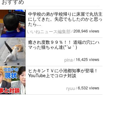
おすすめ
中学校の弟が学校帰りに床屋で丸坊主
にしてきた。失恋でもしたのかと思っ
たら…
208,946 views
いいねニュース編集部
/
癒され度数９９％！！ 道端の穴にハ
マった猫ちゃん達(*´ω｀)
16,425 views
pina
/
ヒカキンＴＶに小池都知事が登場！
YouTube上でコロナ対談
6,532 views
ryuu
/