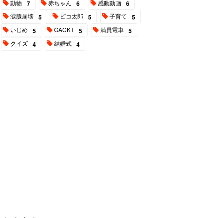
動物
赤ちゃん
感動動画
7
6
6
涙腺崩壊
ピコ太郎
子育て
5
5
5
いじめ
GACKT
満員電車
5
5
5
クイズ
結婚式
4
4