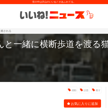
世の中は沢山のいいね！があふれてる。
に癒される
んと一緒に横断歩道を渡る
感動
話題
癒す
お気に入りに追加