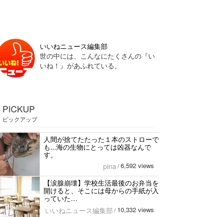
いいねニュース編集部
世の中には、こんなにたくさんの『い
いね！』があふれている。
PICKUP
ピックアップ
人間が捨てたたった１本のストローで
も...海の生物にとっては凶器なんで
す。
6,592 views
pina
/
【涙腺崩壊】学校生活最後のお弁当を
開けると、そこには母からの手紙が入
っていた…
10,332 views
いいねニュース編集部
/