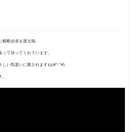
に横断歩道を渡る猫。
返って待ってくれています。
い気遣いに癒されますね(#^.^#)
す。