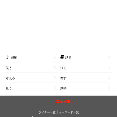
感動
話題
笑う
泣く
考える
癒す
驚く
動物
|
ライター一覧
キーワード一覧