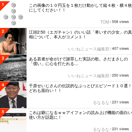
1
この画像の１０円玉を１枚だけ動かして縦４枚・横４枚
にしてください！！
558 views
TOM
/
2
江頭2:50（エガチャン）のいい話「車いすの少女」の真
相について、本人がコメント！
407 views
いいねニュース編集部
/
3
ある若者が命がけで謝罪した実話の歌。さだまさしの
「償い」に心を打たれる…
250 views
いいねニュース編集部
/
4
千原せいじさんの伝説的なぶっとびエピソード１０選！
どれも面白い！！
231 views
るなるな
/
5
これは癖になるｗｗアイフォンの読み上げ機能の面白い
使い方が話題に！
231 views
るなるな
/