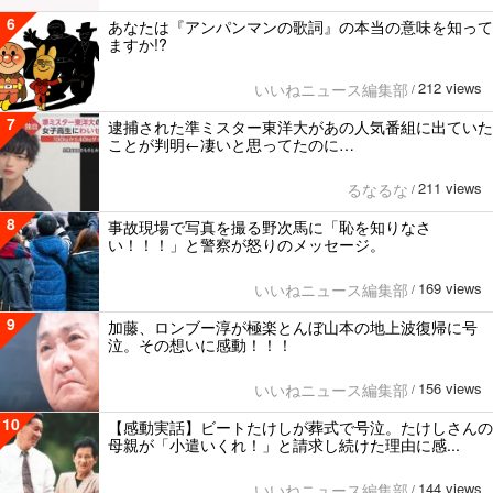
6
あなたは『アンパンマンの歌詞』の本当の意味を知って
ますか!?
212 views
いいねニュース編集部
/
7
逮捕された準ミスター東洋大があの人気番組に出ていた
ことが判明←凄いと思ってたのに…
211 views
るなるな
/
8
事故現場で写真を撮る野次馬に「恥を知りなさ
い！！！」と警察が怒りのメッセージ。
169 views
いいねニュース編集部
/
9
加藤、ロンブー淳が極楽とんぼ山本の地上波復帰に号
泣。その想いに感動！！！
156 views
いいねニュース編集部
/
10
【感動実話】ビートたけしが葬式で号泣。たけしさんの
母親が「小遣いくれ！」と請求し続けた理由に感...
144 views
いいねニュース編集部
/