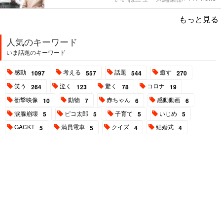
もっと見る
人気のキーワード
いま話題のキーワード
感動
考える
話題
癒す
1097
557
544
270
笑う
泣く
驚く
コロナ
264
123
78
19
衝撃映像
動物
赤ちゃん
感動動画
10
7
6
6
涙腺崩壊
ピコ太郎
子育て
いじめ
5
5
5
5
GACKT
満員電車
クイズ
結婚式
5
5
4
4