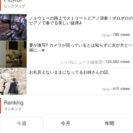
ピックアップ
ノルウェーの路上でストリートビアノ演奏！ボロボロの
ビアノで奏でる美しい旋律♪
785 views
ryuu
/
妻が激写!! カメラが回っているとは知らずに夫が犬と一
緒に…w
124,062 views
いいねニュース編集部
/
お礼言えないままになってるお姉さんの話。
415 views
ryuu
/
Ranking
ランキング
今週
今月
年間