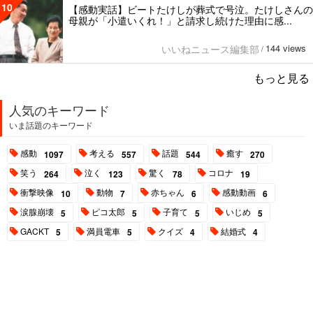
10
【感動実話】ビートたけしが葬式で号泣。たけしさんの
母親が「小遣いくれ！」と請求し続けた理由に感...
144 views
いいねニュース編集部
/
もっと見る
人気のキーワード
いま話題のキーワード
感動
考える
話題
癒す
1097
557
544
270
笑う
泣く
驚く
コロナ
264
123
78
19
衝撃映像
動物
赤ちゃん
感動動画
10
7
6
6
涙腺崩壊
ピコ太郎
子育て
いじめ
5
5
5
5
GACKT
満員電車
クイズ
結婚式
5
5
4
4