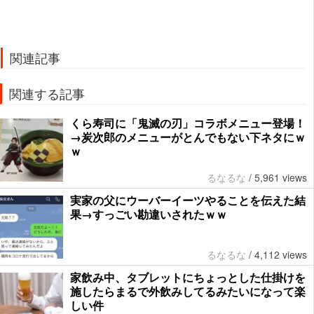
関連記事
関連する記事
くら寿司に「鬼滅の刃」コラボメニュー登場！
→炭次郎のメニューがとんでもない下ネタにｗ
ｗ
るなるな
/
5,961 views
実家の父にウーバーイーツやることを伝えた結
果→すっごい勘違いされたｗｗ
るなるな
/
4,112 views
家飲み中、タブレットにちょっとした仕掛けを
施したらまるで外飲みしてるみたいになって楽
しい件