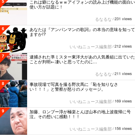
5
これは癖になるｗｗアイフォンの読み上げ機能の面白い
使い方が話題に！
231 views
るなるな
/
6
あなたは『アンパンマンの歌詞』の本当の意味を知って
ますか!?
212 views
いいねニュース編集部
/
7
逮捕された準ミスター東洋大があの人気番組に出ていた
ことが判明←凄いと思ってたのに…
211 views
るなるな
/
8
事故現場で写真を撮る野次馬に「恥を知りなさ
い！！！」と警察が怒りのメッセージ。
169 views
いいねニュース編集部
/
9
加藤、ロンブー淳が極楽とんぼ山本の地上波復帰に号
泣。その想いに感動！！！
156 views
いいねニュース編集部
/