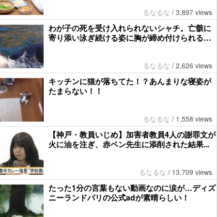
るなるな
/
3,897 views
わが子の死を受け入れられないシャチ。亡骸に
寄り添い泳ぎ続ける姿に胸が締め付けられる…
るなるな
/
2,626 views
キッチンに猫が落ちてた！？あんまりな寝姿が
たまらない！！
るなるな
/
1,558 views
【神戸・教員いじめ】加害者教員4人の謝罪文が
火に油を注ぎ、赤ペン先生に添削された結果...
るなるな
/
13,709 views
たった1分の言葉もない動画なのに涙が…ディズ
ニーランドパリの公式adが素晴らしい！