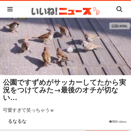
話題(4056)
公園ですずめがサッカーしてたから実
況をつけてみた→最後のオチが切な
い…
可愛すぎて笑っちゃうｗ
るなるな
904 views