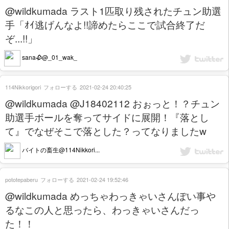
@wildkumada ラスト1匹取り残されたチュン助選
手「ｵｲ逃げんなよ!!諦めたらここで試合終了だ
ぞ...!!」
sana🥀@_01_wak_
114Nikkorigori
フォローする
2021-02-24 20:40:25
@wildkumada @J18402112 おぉっと！？チュン
助選手ボールを奪ってサイドに展開！『落とし
て』でなぜそこで落とした？ってなりましたw
バイトの畜生@114Nikkori...
pototepaberu
フォローする
2021-02-24 19:52:46
@wildkumada めっちゃわっきゃいさんぽい事や
るなこの人と思ったら、わっきゃいさんだっ
た！！