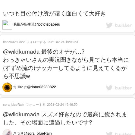
いつも目の付け所が凄く面白くて大好き
毛量が新生児@pototepaberu
rinne03280822
フォローする
2021-02-24 19:03:53
@wildkumada 最後のオチが…?
わっきゃいさんの実況聞きながら見てたら本当に
(すずめ流の)サッカーしてるように見えてくるか
ら不思議w
☆Hiro☆@rinne03280822
sora_blueRain
フォローする
2021-02-24 19:46:50
@wildkumada スズメ好きなので最高に癒されま
した、その場面に遭遇したいです?
さつき@sora_blueRain