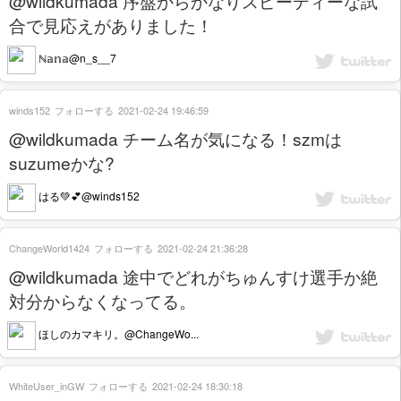
@wildkumada 序盤からかなりスピーディーな試
合で見応えがありました！
ℕ𝕒𝕟𝕒@n_s__7
winds152
フォローする
2021-02-24 19:46:59
@wildkumada チーム名が気になる！szmは
suzumeかな?
はる💚💕@winds152
ChangeWorld1424
フォローする
2021-02-24 21:36:28
@wildkumada 途中でどれがちゅんすけ選手か絶
対分からなくなってる。
ほしのカマキリ。@ChangeWo...
WhiteUser_inGW
フォローする
2021-02-24 18:30:18