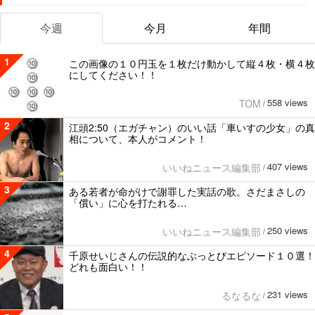
今週
今月
年間
1
この画像の１０円玉を１枚だけ動かして縦４枚・横４枚
にしてください！！
558 views
TOM
/
2
江頭2:50（エガチャン）のいい話「車いすの少女」の真
相について、本人がコメント！
407 views
いいねニュース編集部
/
3
ある若者が命がけで謝罪した実話の歌。さだまさしの
「償い」に心を打たれる…
250 views
いいねニュース編集部
/
4
千原せいじさんの伝説的なぶっとびエピソード１０選！
どれも面白い！！
231 views
るなるな
/