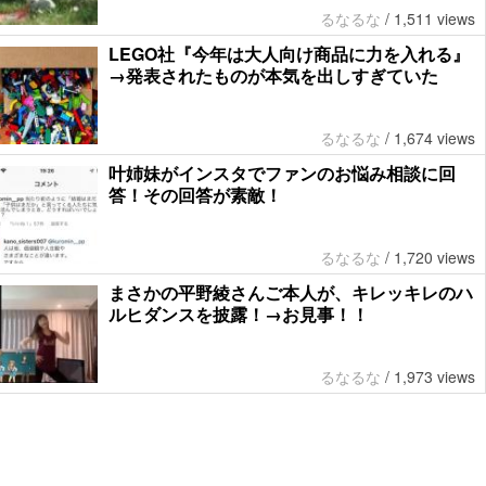
るなるな
/
1,511 views
LEGO社『今年は大人向け商品に力を入れる』
→発表されたものが本気を出しすぎていた
るなるな
/
1,674 views
叶姉妹がインスタでファンのお悩み相談に回
答！その回答が素敵！
るなるな
/
1,720 views
まさかの平野綾さんご本人が、キレッキレのハ
ルヒダンスを披露！→お見事！！
るなるな
/
1,973 views