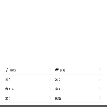
感動
話題
笑う
泣く
考える
癒す
驚く
動物