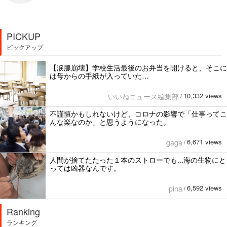
PICKUP
ピックアップ
【涙腺崩壊】学校生活最後のお弁当を開けると、そこに
は母からの手紙が入っていた…
10,332 views
いいねニュース編集部
/
不謹慎かもしれないけど、コロナの影響で「仕事ってこ
んな楽なのか」と思うようになった。
6,671 views
gaga
/
人間が捨てたたった１本のストローでも...海の生物にと
っては凶器なんです。
6,592 views
pina
/
Ranking
ランキング