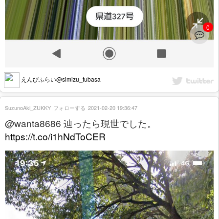
0
えんびふらい@simizu_tubasa
SuzunoAki_ZUKKY
フォローする
2021-02-20 19:36:47
@wanta8686 辿ったら現世でした。
https://t.co/i1hNdToCER