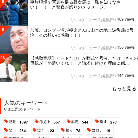
8
事故現場で写真を撮る野次馬に「恥を知りなさ
い！！！」と警察が怒りのメッセージ。
169 views
いいねニュース編集部
/
9
加藤、ロンブー淳が極楽とんぼ山本の地上波復帰に号
泣。その想いに感動！！！
156 views
いいねニュース編集部
/
10
【感動実話】ビートたけしが葬式で号泣。たけしさんの
母親が「小遣いくれ！」と請求し続けた理由に感...
144 views
いいねニュース編集部
/
もっと見る
人気のキーワード
いま話題のキーワード
感動
考える
話題
癒す
1097
557
544
270
笑う
泣く
驚く
コロナ
264
123
78
19