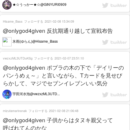
★☆うっかー★☆@GINYURI0909
Hisame_Bass
フォローする
2021-02-08 15:34:09
@onlygod4given 反抗期通り越して宣戦布告
氷雨(ゆらん)@Hisame_Bass
vwzxzML3UTDuKSg
フォローする
2021-02-07 23:51:10
@onlygod4given ポプラの木の下で「デイリーの
パンうめぇ～」と言いながら、Tカードを見せび
らかして、マジでセブンイレブンいい気分
宇田河水泡@vwzxzML3UTD...
mizutamarinonak
フォローする
2021-02-08 21:06:48
@onlygod4given 子供からはタヌキ親父って
呼ばれてんのかな