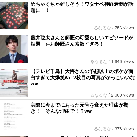
めちゃくちゃ難しそう！ワタナベ神経衰弱が話
題に！！
るなるな
/
756 views
藤井聡太さんと師匠の可愛らしいエピソードが
話題！←お師匠さん素敵すぎる！
るなるな
/
1,846 views
【テレビ千鳥】大悟さんの予想以上のボケが面
白すぎて大爆笑w←2枚目の写真がかっこいいな
ww
るなるな
/
2,000 views
実際に今までにあった元号を変えた理由が驚
き！！そんな理由で！？ww
るなるな
/
378 views