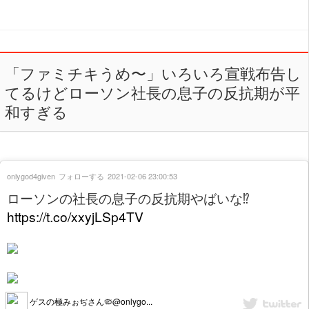
「ファミチキうめ〜」いろいろ宣戦布告し
てるけどローソン社長の息子の反抗期が平
和すぎる
onlygod4given
フォローする
2021-02-06 23:00:53
ローソンの社長の息子の反抗期やばいな⁉️
https://t.co/xxyjLSp4TV
ゲスの極みぉぢさん🦠@onlygo...