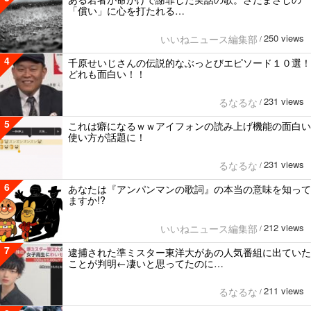
「償い」に心を打たれる…
250 views
いいねニュース編集部
/
4
千原せいじさんの伝説的なぶっとびエピソード１０選！
どれも面白い！！
231 views
るなるな
/
5
これは癖になるｗｗアイフォンの読み上げ機能の面白い
使い方が話題に！
231 views
るなるな
/
6
あなたは『アンパンマンの歌詞』の本当の意味を知って
ますか!?
212 views
いいねニュース編集部
/
7
逮捕された準ミスター東洋大があの人気番組に出ていた
ことが判明←凄いと思ってたのに…
211 views
るなるな
/