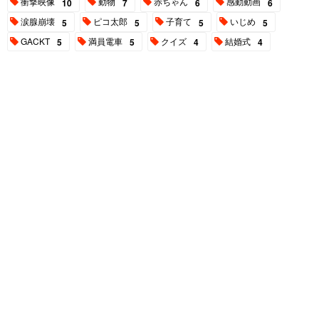
衝撃映像
動物
赤ちゃん
感動動画
10
7
6
6
涙腺崩壊
ピコ太郎
子育て
いじめ
5
5
5
5
GACKT
満員電車
クイズ
結婚式
5
5
4
4