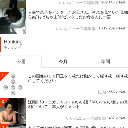
289,143 views
いいねニュース編集部
/
人前で息子をビンタしたお母さん。それを見ていた見知
らぬ”おばちゃま”がビンタしたお母さんに一言...
1,717,289 views
いいねニュース編集部
/
Ranking
ランキング
今週
今月
年間
1
この画像の１０円玉を１枚だけ動かして縦４枚・横４枚
にしてください！！
558 views
TOM
/
2
江頭2:50（エガチャン）のいい話「車いすの少女」の真
相について、本人がコメント！
407 views
いいねニュース編集部
/
3
ある若者が命がけで謝罪した実話の歌。さだまさしの