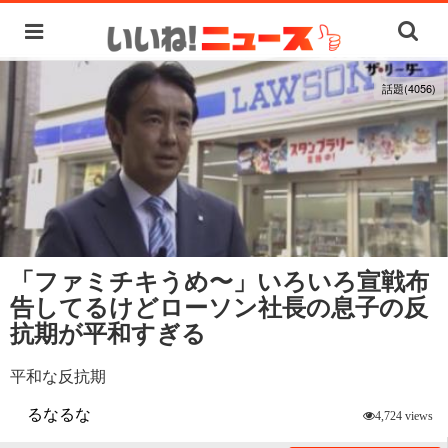
話題(4056)
「ファミチキうめ〜」いろいろ宣戦布
告してるけどローソン社長の息子の反
抗期が平和すぎる
平和な反抗期
るなるな
4,724 views