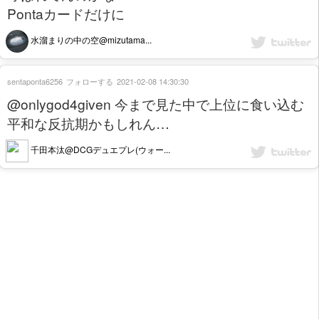
Pontaカードだけに
水溜まりの中の空@mizutama...
sentaponta6256
フォローする
2021-02-08 14:30:30
@onlygod4given 今まで見た中で上位に食い込む
平和な反抗期かもしれん…
千田本汰@DCGデュエプレ(ウォー...