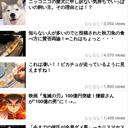
ニッコニコの愛犬に申し訳ない気持ちでいっぱ
いの飼い主。その理由とは！？
るなるな
/
3,054 views
知らない人が多いのでと投稿された秋刀魚の食
べ方に賛否両論！⇐これはちょっと・・・
るなるな
/
4,070 views
これは凄い！！ピカチュが走っているように見
えますね！
るなるな
/
1,893 views
映画『鬼滅の刃』100億円突破！煉獄さん
が"100億の男"に！→...
るなるな
/
1,409 views
「今までの彼氏が全員ダメ男」→カリスマホス