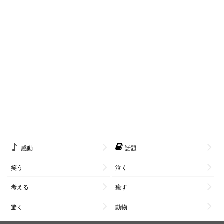
感動
話題
笑う
泣く
考える
癒す
驚く
動物