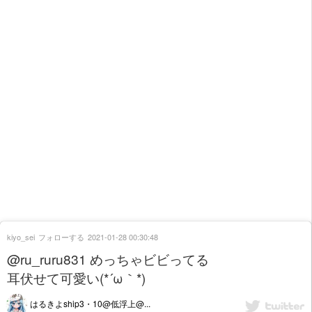
kiyo_sei
フォローする
2021-01-28 00:30:48
@ru_ruru831 めっちゃビビってる
耳伏せて可愛い(*´ω｀*)
はるきよship3・10@低浮上@...