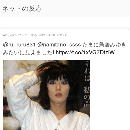
ネットの反応
A26_eijiro
フォローする
2021-01-28 08:25:11
@ru_ruru831 @namitano_ssss たまに鳥居みゆき
みたいに見えました❗
https://t.co/1xVG7DtzlW