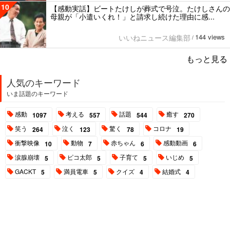
10
【感動実話】ビートたけしが葬式で号泣。たけしさんの
母親が「小遣いくれ！」と請求し続けた理由に感...
144 views
いいねニュース編集部
/
もっと見る
人気のキーワード
いま話題のキーワード
感動
考える
話題
癒す
1097
557
544
270
笑う
泣く
驚く
コロナ
264
123
78
19
衝撃映像
動物
赤ちゃん
感動動画
10
7
6
6
涙腺崩壊
ピコ太郎
子育て
いじめ
5
5
5
5
GACKT
満員電車
クイズ
結婚式
5
5
4
4