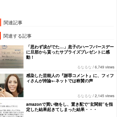
関連記事
関連する記事
「思わず涙がでた…」息子のハーフバースデー
に旦那から貰ったサプライズプレゼントに感
動！
るなるな
/
6,749 views
感染した芸能人の『謝罪コメント』に、フィフ
ィさんが持論←ネットでは称賛の声
るなるな
/
2,145 views
amazonで買い物をし、置き配で“玄関前”を指
定した結果起きてしまった結果・・・