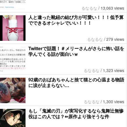
るなるな
/
13,063 views
人と違った靴紐の結び方が可愛い！！！低予算
でできるオシャレでいい！！！
るなるな
/
279 views
Twitterで話題！＃メリーさんがさらに怖い話を
学んでくる話が面白いｗ
るなるな
/
1,323 views
92歳のおばあちゃんと捨て猫との心温まる物語
に涙が止まらない…
るなるな
/
1,300 views
もし「鬼滅の刃」が実写化するなら鬼舞辻無惨
役はこの人では？⇐原作より強そうな件