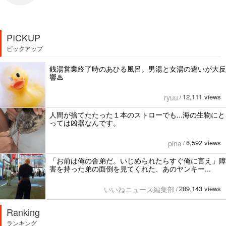
PICKUP
ピックアップ
銭湯営業終了時のあひる風呂。男湯と女湯の違いが大反
響♨
12,111 views
ryuu
/
人間が捨てたたった１本のストローでも...海の生物にと
っては凶器なんです。
6,592 views
pina
/
「お前は俺の舎弟だ。いじめられたらすぐ俺に言え」障
害を持った弟の面倒を見てくれた、あのヤンキー...
289,143 views
いいねニュース編集部
/
Ranking
ランキング