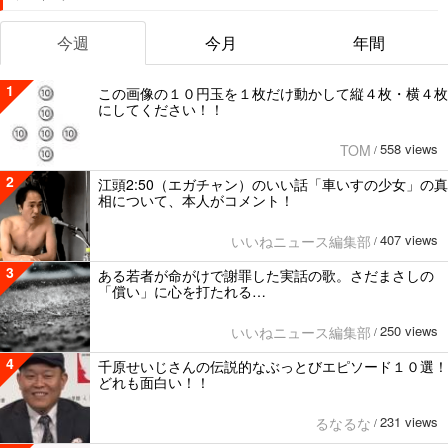
今週
今月
年間
1
この画像の１０円玉を１枚だけ動かして縦４枚・横４枚
にしてください！！
558 views
TOM
/
2
江頭2:50（エガチャン）のいい話「車いすの少女」の真
相について、本人がコメント！
407 views
いいねニュース編集部
/
3
ある若者が命がけで謝罪した実話の歌。さだまさしの
「償い」に心を打たれる…
250 views
いいねニュース編集部
/
4
千原せいじさんの伝説的なぶっとびエピソード１０選！
どれも面白い！！
231 views
るなるな
/