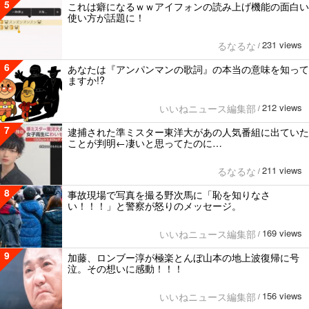
5
これは癖になるｗｗアイフォンの読み上げ機能の面白い
使い方が話題に！
231 views
るなるな
/
6
あなたは『アンパンマンの歌詞』の本当の意味を知って
ますか!?
212 views
いいねニュース編集部
/
7
逮捕された準ミスター東洋大があの人気番組に出ていた
ことが判明←凄いと思ってたのに…
211 views
るなるな
/
8
事故現場で写真を撮る野次馬に「恥を知りなさ
い！！！」と警察が怒りのメッセージ。
169 views
いいねニュース編集部
/
9
加藤、ロンブー淳が極楽とんぼ山本の地上波復帰に号
泣。その想いに感動！！！
156 views
いいねニュース編集部
/