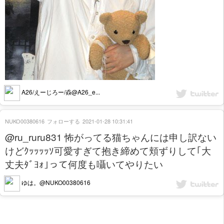
A26/えーじろー/猋@A26_e...
NUKO00380616
フォローする
2021-01-28 10:31:41
@ru_ruru831 怖がってる猫ちゃんには申し訳ない
けどｸｯｯｯｯｿ可愛すぎて抱き締めて頬ずりして｢大
丈夫ﾀﾞﾖｫ｣って何度も囁いてやりたい
ゆは。@NUKO00380616