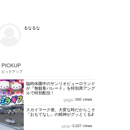
るなるな
PICKUP
ピックアップ
臨時休園中のサンリオピューロランド
が『無観客パレード』を特別席アング
ルで特別配信！
930 views
gaga
/
スカイマーク便。大変な時だからこそ
『おもてなし』の精神がグッとくる♪
3,027 views
pina
/