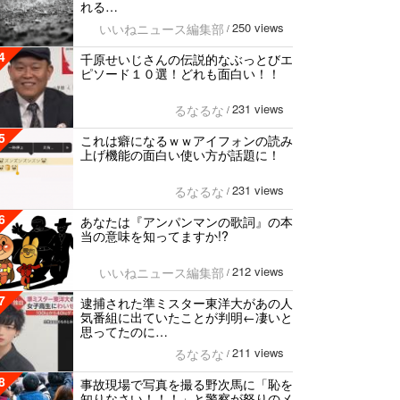
れる…
250 views
いいねニュース編集部
/
4
千原せいじさんの伝説的なぶっとびエ
ピソード１０選！どれも面白い！！
231 views
るなるな
/
5
これは癖になるｗｗアイフォンの読み
上げ機能の面白い使い方が話題に！
231 views
るなるな
/
6
あなたは『アンパンマンの歌詞』の本
当の意味を知ってますか!?
212 views
いいねニュース編集部
/
7
逮捕された準ミスター東洋大があの人
気番組に出ていたことが判明←凄いと
思ってたのに…
211 views
るなるな
/
8
事故現場で写真を撮る野次馬に「恥を
知りなさい！！！」と警察が怒りのメ