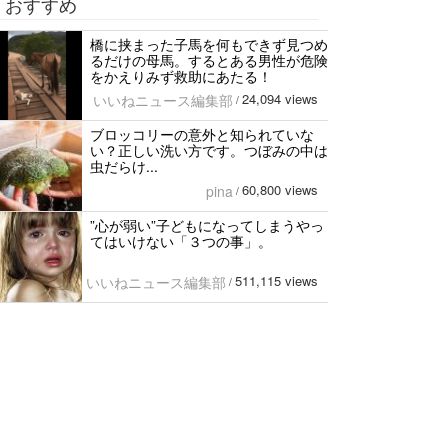
おすすめ
橋に挟まった子馬を何もできず見つめ
るだけの母馬。するとある男性が危険
をかえりみず救助にあたる！
24,094 views
いいねニュース編集部
/
ブロッコリーの意外と知られていな
い？正しい洗い方です。つぼみの中は
虫だらけ...
60,800 views
pina
/
”心が弱い”子どもになってしまうやっ
てはいけない「３つの事」。
511,115 views
いいねニュース編集部
/