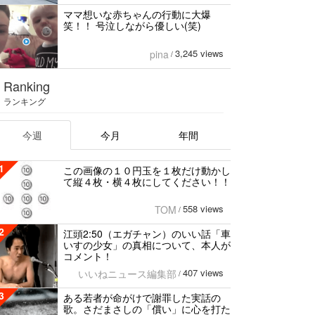
ママ想いな赤ちゃんの行動に大爆
笑！！ 号泣しながら優しい(笑)
3,245 views
pina
/
Ranking
ランキング
今週
今月
年間
1
この画像の１０円玉を１枚だけ動かし
て縦４枚・横４枚にしてください！！
558 views
TOM
/
2
江頭2:50（エガチャン）のいい話「車
いすの少女」の真相について、本人が
コメント！
407 views
いいねニュース編集部
/
3
ある若者が命がけで謝罪した実話の
歌。さだまさしの「償い」に心を打た