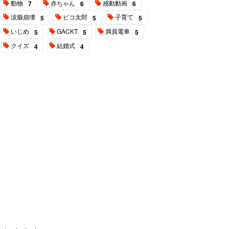
動物
赤ちゃん
感動動画
7
6
6
涙腺崩壊
ピコ太郎
子育て
5
5
5
いじめ
GACKT
満員電車
5
5
5
クイズ
結婚式
4
4