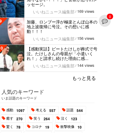
ッセージ。
169 views
いいねニュース編集部
/
0
9
加藤、ロンブー淳が極楽とんぼ山本の
地上波復帰に号泣。その想いに感
動！！！
156 views
いいねニュース編集部
/
10
【感動実話】ビートたけしが葬式で号
泣。たけしさんの母親が「小遣いく
れ！」と請求し続けた理由に感...
144 views
いいねニュース編集部
/
もっと見る
人気のキーワード
いま話題のキーワード
感動
考える
話題
1097
557
544
癒す
笑う
泣く
270
264
123
驚く
コロナ
衝撃映像
78
19
10