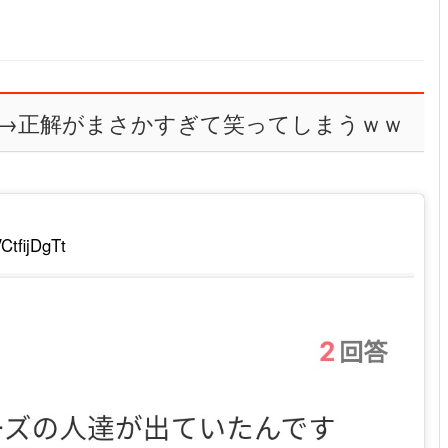
→正解がまさかすぎて笑ってしまうｗｗ
VCtfijDgTt