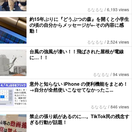
るなるな
/
6,193 views
約15年ぶりに『どうぶつの森』を開くと小学生
の頃の自分からメッセージが←その内容に感
動！
るなるな
/
2,524 views
台風の強風が凄い！！飛ばされた屋根が電線
に…！！
るなるな
/
94 views
意外と知らない iPhone の便利機能をまとめ！
→自分が全然使いこなせてなかったこ...
るなるな
/
846 views
禁止の張り紙があるのに…。TikTok民の残念す
ぎる行動が話題！