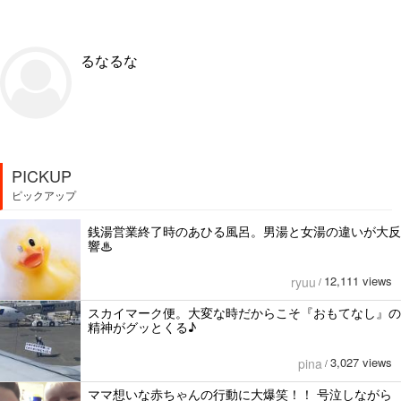
るなるな
PICKUP
ピックアップ
銭湯営業終了時のあひる風呂。男湯と女湯の違いが大反
響♨
12,111 views
ryuu
/
スカイマーク便。大変な時だからこそ『おもてなし』の
精神がグッとくる♪
3,027 views
pina
/
ママ想いな赤ちゃんの行動に大爆笑！！ 号泣しながら