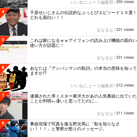
250 views
いいねニュース編集部
/
4
千原せいじさんの伝説的なぶっとびエピソード１０選！
どれも面白い！！
231 views
るなるな
/
5
これは癖になるｗｗアイフォンの読み上げ機能の面白い
使い方が話題に！
231 views
るなるな
/
6
あなたは『アンパンマンの歌詞』の本当の意味を知って
ますか!?
212 views
いいねニュース編集部
/
7
逮捕された準ミスター東洋大があの人気番組に出ていた
ことが判明←凄いと思ってたのに…
211 views
るなるな
/
8
事故現場で写真を撮る野次馬に「恥を知りなさ
い！！！」と警察が怒りのメッセージ。