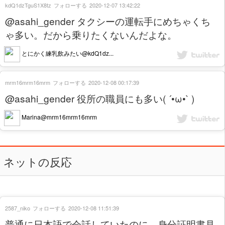
kdQ1dzTguS1X8tz
フォローする
2020-12-07 13:42:22
@asahi_gender タクシーの運転手にめちゃくち
ゃ多い。だから乗りたくないんだよな。
とにかく練乳飲みたい@kdQ1dz...
mrm16mrm16mrm
フォローする
2020-12-08 00:17:39
@asahi_gender 役所の職員にも多い( ´•ω•` )
Marina@mrm16mrm16mrm
ネットの反応
2587_niko
フォローする
2020-12-08 11:51:39
普通に日本語で会話していたのに、身分証明書見