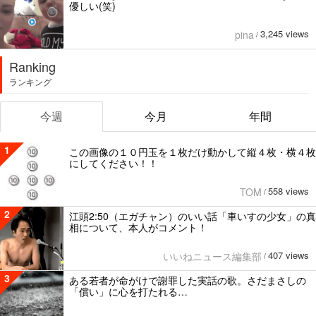
優しい(笑)
3,245 views
pina
/
Ranking
ランキング
今週
今月
年間
1
この画像の１０円玉を１枚だけ動かして縦４枚・横４枚
にしてください！！
558 views
TOM
/
2
江頭2:50（エガチャン）のいい話「車いすの少女」の真
相について、本人がコメント！
407 views
いいねニュース編集部
/
3
ある若者が命がけで謝罪した実話の歌。さだまさしの
「償い」に心を打たれる…