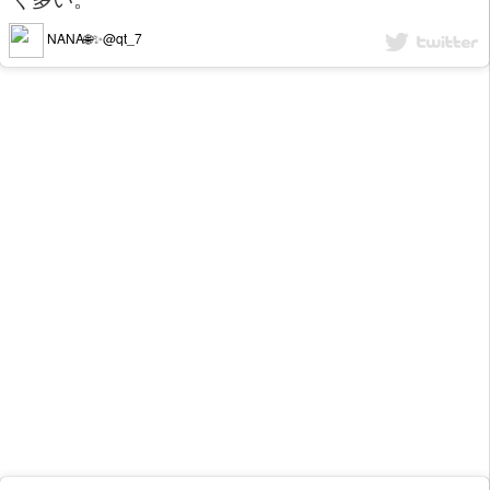
NANA🌐✨@qt_7