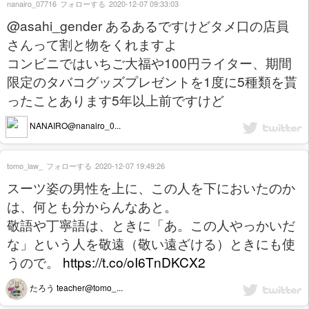
nanairo_07716
フォローする
2020-12-07 09:33:03
@asahi_gender あるあるですけどタメ口の店員
さんって割と物をくれますよ
コンビニではいちご大福や100円ライター、期間
限定のタバコグッズプレゼントを1度に5種類を貰
ったことあります5年以上前ですけど
NANAIRO@nanairo_0...
tomo_law_
フォローする
2020-12-07 19:49:26
スーツ姿の男性を上に、この人を下においたのか
は、何とも分からんなあと。
敬語や丁寧語は、ときに「あ。この人やっかいだ
な」という人を敬遠（敬い遠ざける）ときにも使
うので。
https://t.co/oI6TnDKCX2
たろう teacher@tomo_...