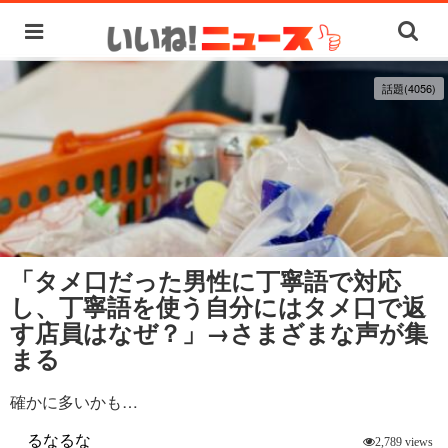
話題(4056)
「タメ口だった男性に丁寧語で対応
し、丁寧語を使う自分にはタメ口で返
す店員はなぜ？」→さまざまな声が集
まる
確かに多いかも…
るなるな
2,789 views