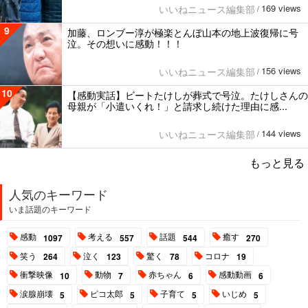
169 views
いいねニュース編集部
/
9
加藤、ロンブー淳が極楽とんぼ山本の地上波復帰に号
泣。その想いに感動！！！
156 views
いいねニュース編集部
/
10
【感動実話】ビートたけしが葬式で号泣。たけしさんの
母親が「小遣いくれ！」と請求し続けた理由に感...
144 views
いいねニュース編集部
/
もっと見る
人気のキーワード
いま話題のキーワード
感動
考える
話題
癒す
1097
557
544
270
笑う
泣く
驚く
コロナ
264
123
78
19
衝撃映像
動物
赤ちゃん
感動動画
10
7
6
6
涙腺崩壊
ピコ太郎
子育て
いじめ
5
5
5
5