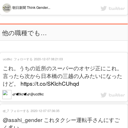
朝日新聞 Think Gender...
他の職種でも…
ucdtkc
フォローする
2020-12-07 08:21:03
これ。うちの近所のスーパーのオヤジ正にこれ。
言ったら次から日本橋の三越の人みたいになった
けど。
https://t.co/SKlchCUhqd
🌿🕊tkc🕊🌿@ucdtkc
qt_7
フォローする
2020-12-07 07:36:35
@asahi_gender これタクシー運転手さんにすご
く多い。