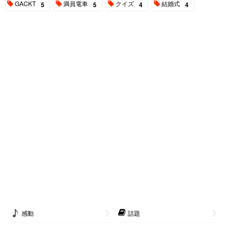
GACKT
満員電車
クイズ
結婚式
5
5
4
4
感動
話題