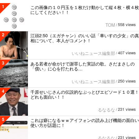
1
この画像の１０円玉を１枚だけ動かして縦４枚・横４枚
にしてください！！
558 views
TOM
/
2
江頭2:50（エガチャン）のいい話「車いすの少女」の真
相について、本人がコメント！
407 views
いいねニュース編集部
/
3
ある若者が命がけで謝罪した実話の歌。さだまさしの
「償い」に心を打たれる…
250 views
いいねニュース編集部
/
4
千原せいじさんの伝説的なぶっとびエピソード１０選！
どれも面白い！！
231 views
るなるな
/
5
これは癖になるｗｗアイフォンの読み上げ機能の面白い
使い方が話題に！
231 views
るなるな
/