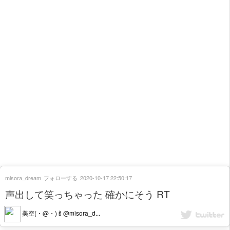
misora_dream
フォローする
2020-10-17 22:50:17
声出して笑っちゃった 確かにそう RT
美空(・@・)🍼@misora_d...