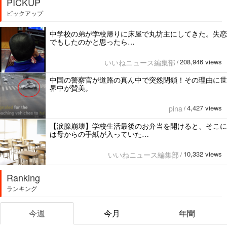
PICKUP
ピックアップ
中学校の弟が学校帰りに床屋で丸坊主にしてきた。失恋
でもしたのかと思ったら…
208,946 views
いいねニュース編集部
/
中国の警察官が道路の真ん中で突然閉鎖！その理由に世
界中が賛美。
4,427 views
pina
/
【涙腺崩壊】学校生活最後のお弁当を開けると、そこに
は母からの手紙が入っていた…
10,332 views
いいねニュース編集部
/
Ranking
ランキング
今週
今月
年間