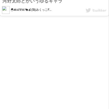
河野太郎とかいうゆるキャラ
🐣𝑴𝑨𝑻𝑻𝑺𝑼🐔🍎(鶏)みくっこF...