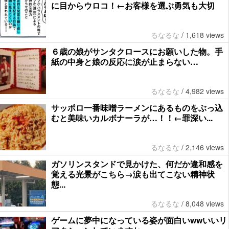
に目からウロコ！←お客様を選ぶ勇気も大切
るなるな
/
1,618 views
６歳の娘がサンタクロースにお願いした物。手
紙の中身と娘の反応に涙が止まらない…
るなるな
/
4,982 views
サッポロ一番味噌ラーメンにあるものをぶっ込
むと美味いカルボナーラが…！！←罪深い...
るなるな
/
2,146 views
ガソリンスタンドで見かけた、何だか違和感を
覚える光景がこちら→涙も出てこない精神状
態...
るなるな
/
8,048 views
ゲームに夢中になっている姿が面白いwwいいリ