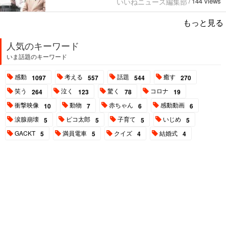
144 views
いいねニュース編集部
/
もっと見る
人気のキーワード
いま話題のキーワード
感動
考える
話題
癒す
1097
557
544
270
笑う
泣く
驚く
コロナ
264
123
78
19
衝撃映像
動物
赤ちゃん
感動動画
10
7
6
6
涙腺崩壊
ピコ太郎
子育て
いじめ
5
5
5
5
GACKT
満員電車
クイズ
結婚式
5
5
4
4