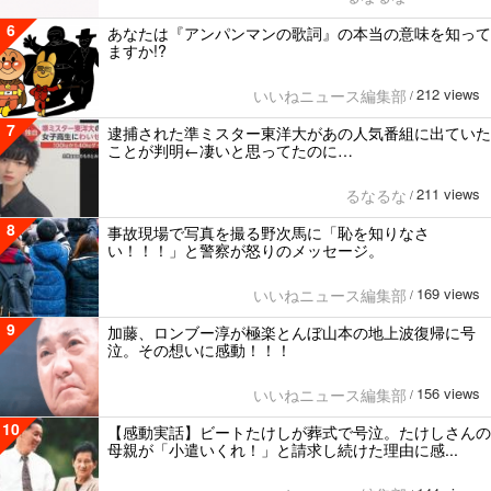
6
あなたは『アンパンマンの歌詞』の本当の意味を知って
ますか!?
212 views
いいねニュース編集部
/
7
逮捕された準ミスター東洋大があの人気番組に出ていた
ことが判明←凄いと思ってたのに…
211 views
るなるな
/
8
事故現場で写真を撮る野次馬に「恥を知りなさ
い！！！」と警察が怒りのメッセージ。
169 views
いいねニュース編集部
/
9
加藤、ロンブー淳が極楽とんぼ山本の地上波復帰に号
泣。その想いに感動！！！
156 views
いいねニュース編集部
/
10
【感動実話】ビートたけしが葬式で号泣。たけしさんの
母親が「小遣いくれ！」と請求し続けた理由に感...