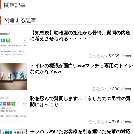
関連記事
関連する記事
【知恵袋】幼稚園の担任から苦情。質問の内容
に考えさせられる・・・・
るなるな
/
5,965 views
トイレの標識が面白いwwマッチョ専用のトイレ
なのかな？ww
るなるな
/
396 views
恥を忍んで質問します…上京したての男性の質
問にほっこり！！
るなるな
/
4,715 views
モラハラめいたお客様を引き継いだ先輩の対応