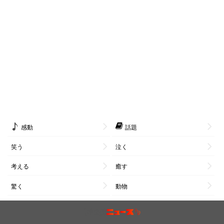
感動
話題
笑う
泣く
考える
癒す
驚く
動物