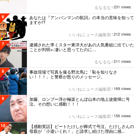
231 views
るなるな
/
6
あなたは『アンパンマンの歌詞』の本当の意味を知って
ますか!?
212 views
いいねニュース編集部
/
7
逮捕された準ミスター東洋大があの人気番組に出ていた
ことが判明←凄いと思ってたのに…
211 views
るなるな
/
8
事故現場で写真を撮る野次馬に「恥を知りなさ
い！！！」と警察が怒りのメッセージ。
169 views
いいねニュース編集部
/
9
加藤、ロンブー淳が極楽とんぼ山本の地上波復帰に号
泣。その想いに感動！！！
156 views
いいねニュース編集部
/
10
【感動実話】ビートたけしが葬式で号泣。たけしさんの
母親が「小遣いくれ！」と請求し続けた理由に感...