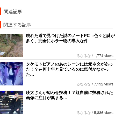
関連記事
関連する記事
廃れた道で見つけた謎のノートPC→色々と謎が
多く、完全にホラー物の導入な件
るなるな
/
1,774 views
タケモトピアノのあのシーンには元ネタがあっ
た！？←何十年と見ているのに気付かなかっ
た…
るなるな
/
7,192 views
瑛太さんが匂わせ投稿！？紅白前に投稿された
画像に注目が集まる…
るなるな
/
5,886 views