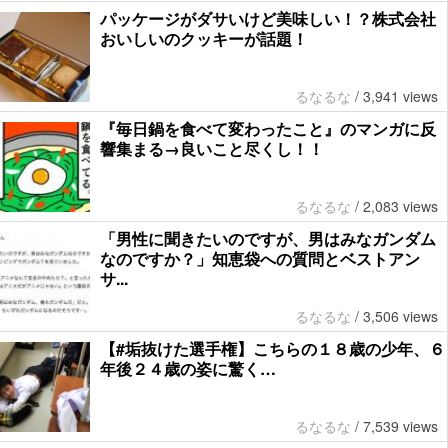
パッケージがダサいけど美味しい！？株式会社
おいしいのクッキーが話題！
るなるな
/
3,941 views
『毎日鍋を食べて変わったこと』のマンガに反
響集まる→良いこと尽くし！！
るなるな
/
2,083 views
「男性に聞きたいのですが、男はみなガンダム
なのですか？」知恵袋への質問とベストアン
サ...
るなるな
/
3,506 views
【#垢抜けた選手権】こちらの１８歳の少年、６
年後２４歳の姿に驚く…
るなるな
/
7,539 views