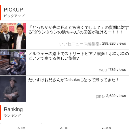
PICKUP
ピックアップ
「どっちかが先に死んだら泣くでしょ？」の質問に対す
る”ダウンタウンの浜ちゃん”の回答が泣けるー！！！
298,826 views
いいねニュース編集部
/
ノルウェーの路上でストリートビアノ演奏！ボロボロの
ビアノで奏でる美しい旋律♪
785 views
ryuu
/
だいすけお兄さんがDaisukeになって帰ってきた！
3,622 views
pina
/
Ranking
ランキング