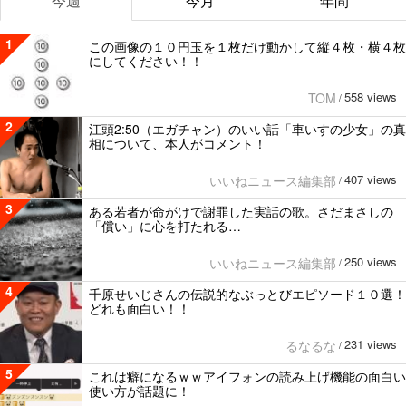
今週
今月
年間
1
この画像の１０円玉を１枚だけ動かして縦４枚・横４枚
にしてください！！
558 views
TOM
/
2
江頭2:50（エガチャン）のいい話「車いすの少女」の真
相について、本人がコメント！
407 views
いいねニュース編集部
/
3
ある若者が命がけで謝罪した実話の歌。さだまさしの
「償い」に心を打たれる…
250 views
いいねニュース編集部
/
4
千原せいじさんの伝説的なぶっとびエピソード１０選！
どれも面白い！！
231 views
るなるな
/
5
これは癖になるｗｗアイフォンの読み上げ機能の面白い
使い方が話題に！