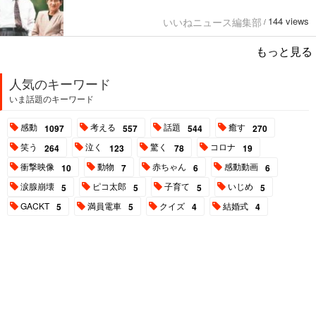
144 views
いいねニュース編集部
/
もっと見る
人気のキーワード
いま話題のキーワード
感動
考える
話題
癒す
1097
557
544
270
笑う
泣く
驚く
コロナ
264
123
78
19
衝撃映像
動物
赤ちゃん
感動動画
10
7
6
6
涙腺崩壊
ピコ太郎
子育て
いじめ
5
5
5
5
GACKT
満員電車
クイズ
結婚式
5
5
4
4