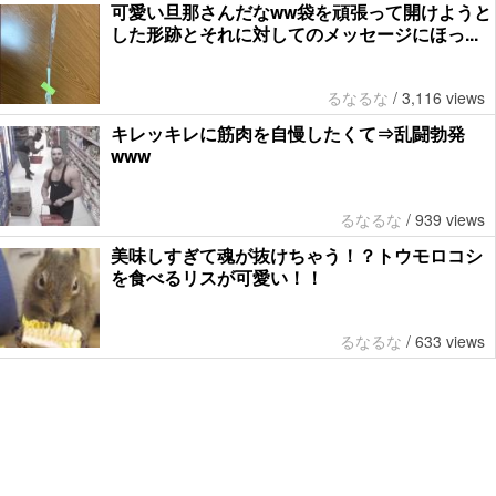
可愛い旦那さんだなww袋を頑張って開けようと
した形跡とそれに対してのメッセージにほっ...
るなるな
/
3,116 views
キレッキレに筋肉を自慢したくて⇒乱闘勃発
www
るなるな
/
939 views
美味しすぎて魂が抜けちゃう！？トウモロコシ
を食べるリスが可愛い！！
るなるな
/
633 views