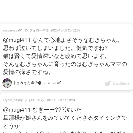
masamasa01_15
フォローする
2020-10-08 20:32:37
@mugi411 なんて心地よさそうなむぎちゃん。
思わず泣いてしまいました。健気ですね?
猫は賢くて愛情深いなと改めて思います。
そんなむぎちゃんに育ったのはむぎちゃんママの
愛情の深さですね。
まさみさん😸🌼@masamasa0...
crypto_sakky
フォローする
2020-10-08 11:20:54
@mugi411 むぎーー???泣いた
旦那様が娘さんをみていてくださるタイミングで
どうか