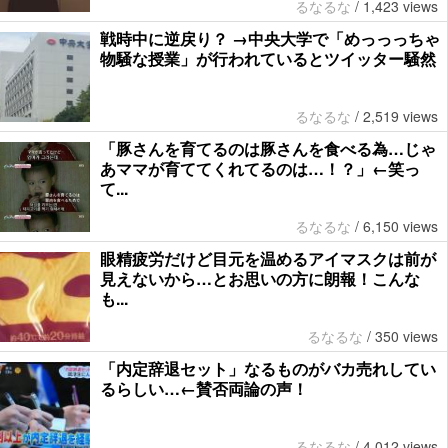
るなるな
/
1,423 views
戦時中に逆戻り？ →中央大学で「めっっっちゃ
物騒な授業」が行われているとツイッター騒然
るなるな
/
2,519 views
「豚さんを育てるのは豚さんを食べる為…じゃ
あママが育ててくれてるのは…！？」←笑っ
て...
るなるな
/
6,150 views
眼精疲労だけど目元を温めるアイマスクは前が
見えないから…とお思いの方に朗報！こんな
も...
るなるな
/
350 views
「内定辞退セット」なるものがバカ売れしてい
るらしい…←賛否両論の声！
るなるな
/
4,012 views