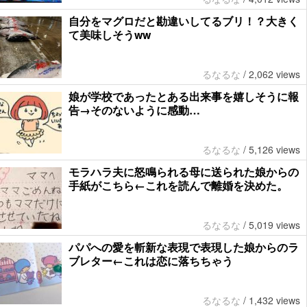
自分をマグロだと勘違いしてるブリ！？大きく
て美味しそうww
るなるな
/
2,062 views
娘が学校であったとある出来事を嬉しそうに報
告→そのないように感動…
るなるな
/
5,126 views
モラハラ夫に怒鳴られる母に送られた娘からの
手紙がこちら←これを読んで離婚を決めた。
るなるな
/
5,019 views
パパへの愛を斬新な表現で表現した娘からのラ
ブレター←これは恋に落ちちゃう
るなるな
/
1,432 views