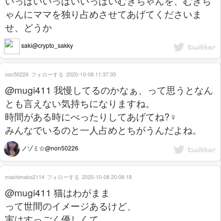
いっぱいいっぱいいっぱいむぎちゃんを、むぎち
ゃんにママを独り占めさせてあげてくださいま
せ、どうか
saki@crypto_sakky
non50226
フォローする
2020-10-08 11:37:35
@mugi411 我慢してるのかなぁ、って思うとなん
とも言えない気持ちになりますね。
時間がある時にべったりしてあげてね?‍♀️
みんなでいるのと一人占めとちがうんだよね。
ノゾミ☆@non50226
mashimako2114
フォローする
2020-10-08 20:06:18
@mugi411 猫はわがまま
って世間のイメージあるけど、
実はすっごく優しくて、