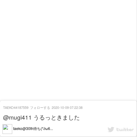
TAEKO44187559
フォローする
2020-10-09 07:22:38
@mugi411 うるっときました
taeko@30th待ち(*∂ω6...