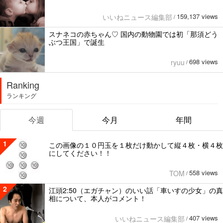
159,137 views
いいねニュース編集部
/
スナネコの赤ちゃん♡ 国内の動物園では初「那須どう
ぶつ王国」で誕生
698 views
ryuu
/
Ranking
ランキング
今週
今月
年間
1
この画像の１０円玉を１枚だけ動かして縦４枚・横４枚
にしてください！！
558 views
TOM
/
2
江頭2:50（エガチャン）のいい話「車いすの少女」の真
相について、本人がコメント！
407 views
いいねニュース編集部
/