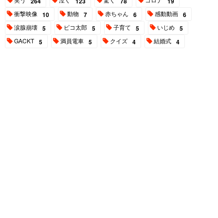
264
123
78
19
衝撃映像
動物
赤ちゃん
感動動画
10
7
6
6
涙腺崩壊
ピコ太郎
子育て
いじめ
5
5
5
5
GACKT
満員電車
クイズ
結婚式
5
5
4
4