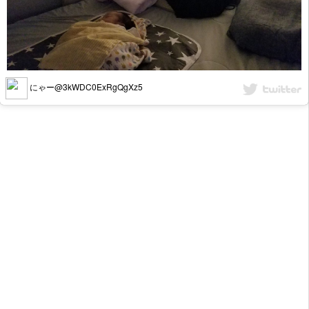
にゃー@3kWDC0ExRgQgXz5