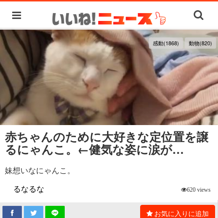
感動(1868)
動物(820)
赤ちゃんのために大好きな定位置を譲
るにゃんこ。←健気な姿に涙が…
妹想いなにゃんこ。
るなるな
620 views
お気に入りに追加