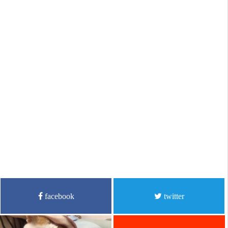
facebook
twitter