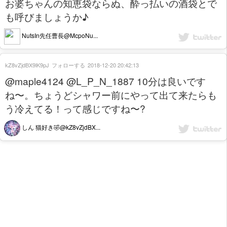
お婆ちゃんの知恵袋ならぬ、酔っ払いの酒袋とで
も呼びましょうか♪
NutsIn先任曹長@McpoNu...
kZ8vZjdBX9lK9pJ
フォローする
2018-12-20 20:42:13
@maple4124 @L_P_N_1887 10分は良いです
ね〜。ちょうどシャワー前にやって出て来たらも
う冷えてる！って感じですね〜?
しん 猫好き🤣@kZ8vZjdBX...