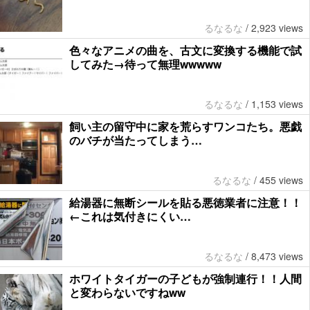
るなるな
/
2,923 views
色々なアニメの曲を、古文に変換する機能で試
してみた→待って無理wwwww
るなるな
/
1,153 views
飼い主の留守中に家を荒らすワンコたち。悪戯
のバチが当たってしまう…
るなるな
/
455 views
給湯器に無断シールを貼る悪徳業者に注意！！
←これは気付きにくい…
るなるな
/
8,473 views
ホワイトタイガーの子どもが強制連行！！人間
と変わらないですねww