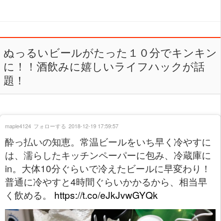
ぬっるいビールがたった１０分でキンキン
に！！酒飲みに嬉しいライフハックが話
題！
maple4124
フォローする
2018-12-19 17:59:57
酔っ払いの知恵。常温ビールをいち早く冷やすに
は、濡らしたキッチンペーパーに包み、冷蔵庫に
in。大体10分ぐらいで冷えたビールに早変わり！
普通に冷やすと4時間ぐらいかかるから、相当早
く飲める。
https://t.co/eJkJvwGYQk