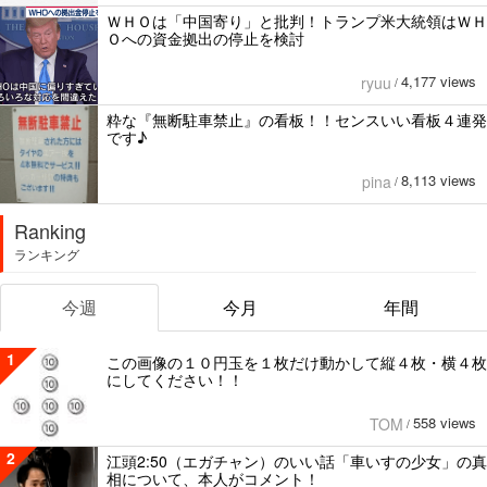
ＷＨＯは「中国寄り」と批判！トランプ米大統領はＷＨ
Ｏへの資金拠出の停止を検討
4,177 views
ryuu
/
粋な『無断駐車禁止』の看板！！センスいい看板４連発
です♪
8,113 views
pina
/
Ranking
ランキング
今週
今月
年間
1
この画像の１０円玉を１枚だけ動かして縦４枚・横４枚
にしてください！！
558 views
TOM
/
2
江頭2:50（エガチャン）のいい話「車いすの少女」の真
相について、本人がコメント！