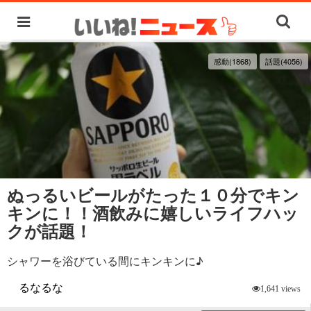
感動(1868)
話題(4056)
ぬっるいビールがたった１０分でキン
キンに！！酒飲みに嬉しいライフハッ
クが話題！
シャワーを浴びている間にキンキンに♪
るなるな
1,641 views