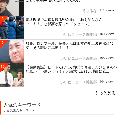
211 views
るなるな
/
8
事故現場で写真を撮る野次馬に「恥を知りなさ
い！！！」と警察が怒りのメッセージ。
169 views
いいねニュース編集部
/
9
加藤、ロンブー淳が極楽とんぼ山本の地上波復帰に号
泣。その想いに感動！！！
156 views
いいねニュース編集部
/
10
【感動実話】ビートたけしが葬式で号泣。たけしさんの
母親が「小遣いくれ！」と請求し続けた理由に感...
144 views
いいねニュース編集部
/
もっと見る
人気のキーワード
いま話題のキーワード