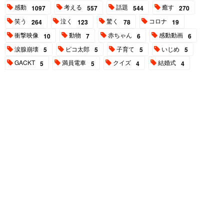
感動
考える
話題
癒す
1097
557
544
270
笑う
泣く
驚く
コロナ
264
123
78
19
衝撃映像
動物
赤ちゃん
感動動画
10
7
6
6
涙腺崩壊
ピコ太郎
子育て
いじめ
5
5
5
5
GACKT
満員電車
クイズ
結婚式
5
5
4
4