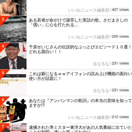
407 views
いいねニュース編集部
/
3
ある若者が命がけで謝罪した実話の歌。さだまさしの
「償い」に心を打たれる…
250 views
いいねニュース編集部
/
4
千原せいじさんの伝説的なぶっとびエピソード１０選！
どれも面白い！！
231 views
るなるな
/
5
これは癖になるｗｗアイフォンの読み上げ機能の面白い
使い方が話題に！
231 views
るなるな
/
6
あなたは『アンパンマンの歌詞』の本当の意味を知って
ますか!?
212 views
いいねニュース編集部
/
7
逮捕された準ミスター東洋大があの人気番組に出ていた
ことが判明←凄いと思ってたのに…