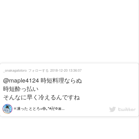
_onakagatotoro
フォローする
2018-12-20 13:36:07
@maple4124 時短料理ならぬ
時短酔っ払い
そんなに早く冷えるんですね
⚛️凍った ととろ+🍥｡*∅卍✡🎀...