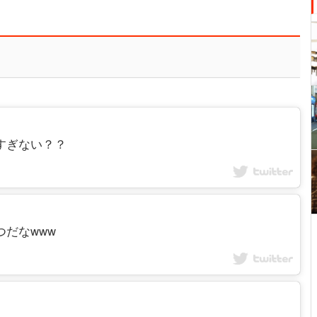
ン高すぎない？？
やつだなwww