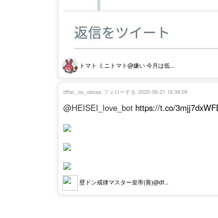
トマト ミニトマト@嫌い 今月は低...
dffac_oo_uboaa
フォローする
2020-06-21 16:39:09
@HEISEI_love_bot
https://t.co/3mjj7dxWF
壁ドン戒律マスター皇帝(善)@df...