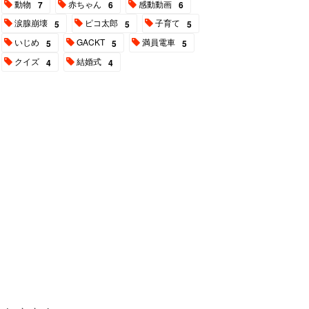
動物
赤ちゃん
感動動画
7
6
6
涙腺崩壊
ピコ太郎
子育て
5
5
5
いじめ
GACKT
満員電車
5
5
5
クイズ
結婚式
4
4