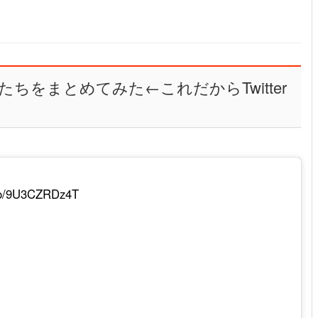
ちをまとめてみた←これだからTwitter
.co/9U3CZRDz4T