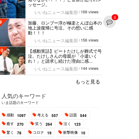
ッセージ。
169 views
いいねニュース編集部
/
0
9
加藤、ロンブー淳が極楽とんぼ山本の
地上波復帰に号泣。その想いに感
動！！！
156 views
いいねニュース編集部
/
10
【感動実話】ビートたけしが葬式で号
泣。たけしさんの母親が「小遣いく
れ！」と請求し続けた理由に感...
144 views
いいねニュース編集部
/
もっと見る
人気のキーワード
いま話題のキーワード
感動
考える
話題
1097
557
544
癒す
笑う
泣く
270
264
123
驚く
コロナ
衝撃映像
78
19
10