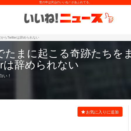
世の中は沢山のいいね！があふれてる。
Twitterは辞められない
でたまに起こる奇跡たちを
terは辞められない
白い！
お気に入りに追加