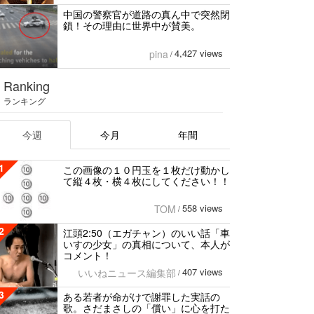
中国の警察官が道路の真ん中で突然閉
鎖！その理由に世界中が賛美。
4,427 views
pina
/
Ranking
ランキング
今週
今月
年間
1
この画像の１０円玉を１枚だけ動かし
て縦４枚・横４枚にしてください！！
558 views
TOM
/
2
江頭2:50（エガチャン）のいい話「車
いすの少女」の真相について、本人が
コメント！
407 views
いいねニュース編集部
/
3
ある若者が命がけで謝罪した実話の
歌。さだまさしの「償い」に心を打た