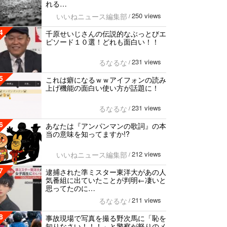
れる…
250 views
いいねニュース編集部
/
4
千原せいじさんの伝説的なぶっとびエ
ピソード１０選！どれも面白い！！
231 views
るなるな
/
5
これは癖になるｗｗアイフォンの読み
上げ機能の面白い使い方が話題に！
231 views
るなるな
/
6
あなたは『アンパンマンの歌詞』の本
当の意味を知ってますか!?
212 views
いいねニュース編集部
/
7
逮捕された準ミスター東洋大があの人
気番組に出ていたことが判明←凄いと
思ってたのに…
211 views
るなるな
/
8
事故現場で写真を撮る野次馬に「恥を
知りなさい！！！」と警察が怒りのメ