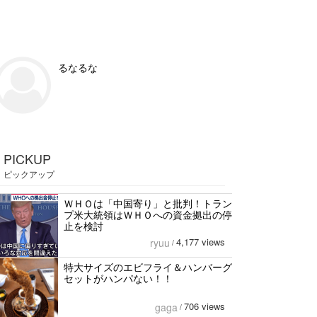
るなるな
PICKUP
ピックアップ
ＷＨＯは「中国寄り」と批判！トラン
プ米大統領はＷＨＯへの資金拠出の停
止を検討
4,177 views
ryuu
/
特大サイズのエビフライ＆ハンバーグ
セットがハンパない！！
706 views
gaga
/