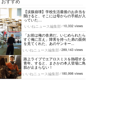
おすすめ
【涙腺崩壊】学校生活最後のお弁当を
開けると、そこには母からの手紙が入
っていた…
10,332 views
いいねニュース編集部
/
「お前は俺の舎弟だ。いじめられたら
すぐ俺に言え」障害を持った弟の面倒
を見てくれた、あのヤンキー...
289,143 views
いいねニュース編集部
/
路上ライブでエアロスミスを熱唱する
青年。すると、まさかの本人登場に鳥
肌が止まらない！
180,998 views
いいねニュース編集部
/