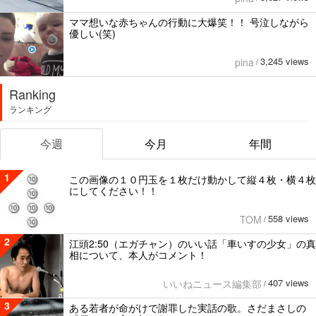
ママ想いな赤ちゃんの行動に大爆笑！！ 号泣しながら
優しい(笑)
3,245 views
pina
/
Ranking
ランキング
今週
今月
年間
1
この画像の１０円玉を１枚だけ動かして縦４枚・横４枚
にしてください！！
558 views
TOM
/
2
江頭2:50（エガチャン）のいい話「車いすの少女」の真
相について、本人がコメント！
407 views
いいねニュース編集部
/
3
ある若者が命がけで謝罪した実話の歌。さだまさしの