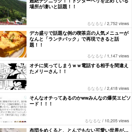
超絶テクニック！！ドクターヘリを止めている
場所が凄いと話題！！
るなるな
/
2,752 views
デカ盛りで話題な例の喫茶店の人気メニューが
なんと「ランチパック」で再現できると話
題！！
るなるな
/
1,147 views
オチに笑ってしまうｗｗ電話する相手を間違え
たメリーさん！！
るなるな
/
2,418 views
そんなオチってあるのかwwみんなの爆笑エピソ
ード！！！
るなるな
/
10,205 views
布団をめくると、とんでもない可愛い世界が…