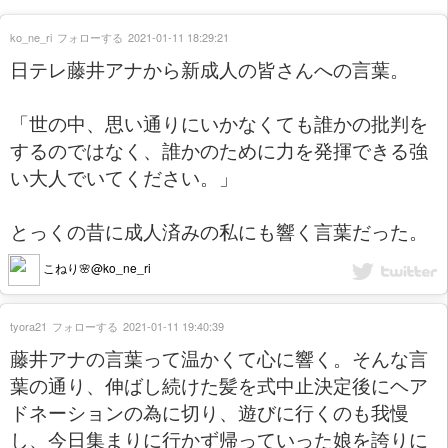
ko_ne_ri
フォローする
2021-01-11 18:29:21
日テレ藤井アナから新成人の皆さんへの言葉。
「世の中、思い通りにいかなくても誰かの批判を
するのではなく、誰かのために力を発揮できる強
い大人でいてください。」
とっくの昔に成人済みの私にも響く言葉だった。
こねり🌸@ko_ne_ri
tyora21
フォローする
2021-01-11 19:40:39
藤井アナの言葉って温かくて心に響く。そんな言
葉の通り、伸ばし続けた髪を式中止決定後にヘア
ドネーションの為に切り、遊びに行くのも我慢
し、今日集まりに行かず帰っていった娘を誇りに