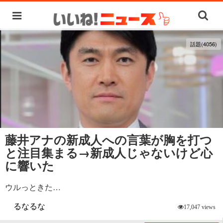
話題(4056)
藤井アナの新成人への言葉が胸を打つ
と注目集まる→新成人じゃないけど心
に響いた
ウルっときた…
るなるな
17,047 views