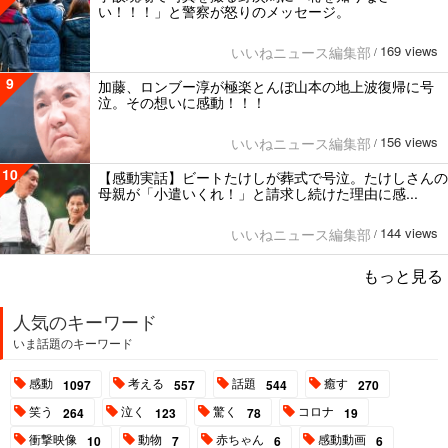
い！！！」と警察が怒りのメッセージ。
169 views
いいねニュース編集部
/
9
加藤、ロンブー淳が極楽とんぼ山本の地上波復帰に号
泣。その想いに感動！！！
156 views
いいねニュース編集部
/
10
【感動実話】ビートたけしが葬式で号泣。たけしさんの
母親が「小遣いくれ！」と請求し続けた理由に感...
144 views
いいねニュース編集部
/
もっと見る
人気のキーワード
いま話題のキーワード
感動
考える
話題
癒す
1097
557
544
270
笑う
泣く
驚く
コロナ
264
123
78
19
衝撃映像
動物
赤ちゃん
感動動画
10
7
6
6