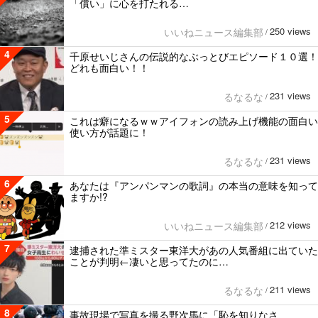
「償い」に心を打たれる…
250 views
いいねニュース編集部
/
4
千原せいじさんの伝説的なぶっとびエピソード１０選！
どれも面白い！！
231 views
るなるな
/
5
これは癖になるｗｗアイフォンの読み上げ機能の面白い
使い方が話題に！
231 views
るなるな
/
6
あなたは『アンパンマンの歌詞』の本当の意味を知って
ますか!?
212 views
いいねニュース編集部
/
7
逮捕された準ミスター東洋大があの人気番組に出ていた
ことが判明←凄いと思ってたのに…
211 views
るなるな
/
8
事故現場で写真を撮る野次馬に「恥を知りなさ