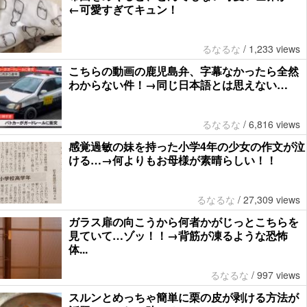
←可愛すぎてキュン！
るなるな
/
1,233 views
こちらの動画の鹿児島弁、字幕なかったら全然
わからない件！→同じ日本語とは思えない…
るなるな
/
6,816 views
感覚過敏の妹を持った小学4年の少女の作文が泣
ける…→何よりもお母様が素晴らしい！！
るなるな
/
27,309 views
ガラス扉の向こうから何者かがじっとこちらを
見ていて…ゾッ！！→背筋が凍るような恐怖
体...
るなるな
/
997 views
スルンとめっちゃ簡単に栗の皮が剥ける方法が