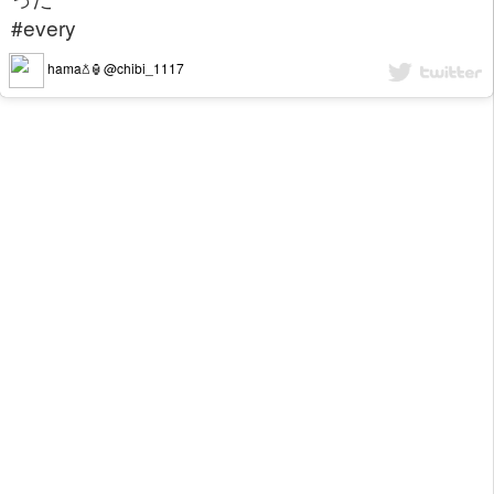
#every
hama𖡿🏮@chibi_1117