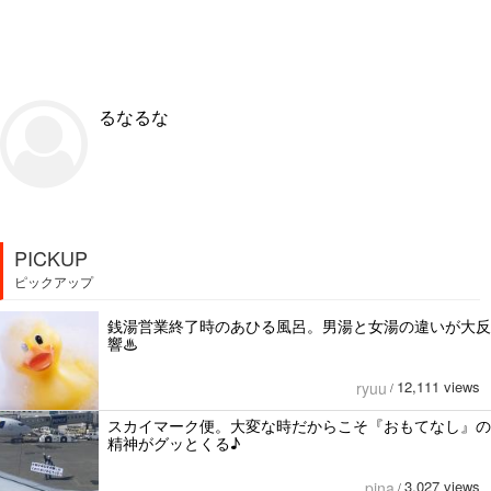
るなるな
PICKUP
ピックアップ
銭湯営業終了時のあひる風呂。男湯と女湯の違いが大反
響♨
12,111 views
ryuu
/
スカイマーク便。大変な時だからこそ『おもてなし』の
精神がグッとくる♪
3,027 views
pina
/