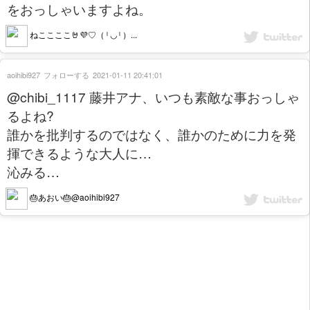
をおっしゃいますよね。
ねここここ🤘💜♡（ ˡ ◡ ˡ ）...
aoihibi927
フォローする
2021-01-11 20:41:01
@chibi_1117 藤井アナ、いつも素敵な事おっしゃ
るよね?
誰かを批判するのではなく、誰かのために力を発
揮できるような大人に…
沁みる…
🎂あおい🎂@aoihibi927