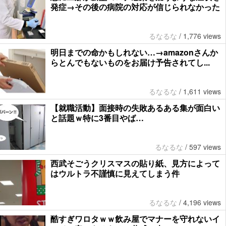
発症→その後の病院の対応が信じられなかった
るなるな
/
1,776 views
明日までの命かもしれない…→amazonさんか
らとんでもないものをお届け予告されてし...
るなるな
/
1,611 views
【就職活動】面接時の失敗あるある集が面白い
と話題ｗ特に3番目やば…
るなるな
/
597 views
西武そごうクリスマスの貼り紙、見方によって
はウルトラ不謹慎に見えてしまう件
るなるな
/
4,196 views
酷すぎワロタｗｗ飲み屋でマナーを守れないイ