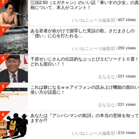
2
江頭2:50（エガチャン）のいい話「車いすの少女」の真
相について、本人がコメント！
407 views
いいねニュース編集部
/
3
ある若者が命がけで謝罪した実話の歌。さだまさしの
「償い」に心を打たれる…
250 views
いいねニュース編集部
/
4
千原せいじさんの伝説的なぶっとびエピソード１０選！
どれも面白い！！
231 views
るなるな
/
5
これは癖になるｗｗアイフォンの読み上げ機能の面白い
使い方が話題に！
231 views
るなるな
/
6
あなたは『アンパンマンの歌詞』の本当の意味を知って
ますか!?
212 views
いいねニュース編集部
/