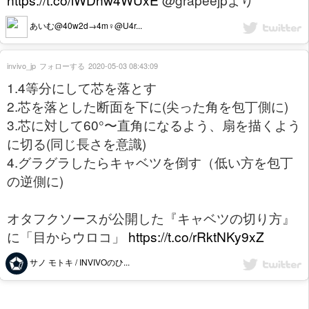
あいむ@40w2d→4m♀@U4r...
invivo_jp
フォローする
2020-05-03 08:43:09
1.4等分にして芯を落とす
2.芯を落とした断面を下に(尖った角を包丁側に)
3.芯に対して60°〜直角になるよう、扇を描くよう
に切る(同じ長さを意識)
4.グラグラしたらキャベツを倒す（低い方を包丁
の逆側に)
オタフクソースが公開した『キャベツの切り方』
に「目からウロコ」
https://t.co/rRktNKy9xZ
サノ モトキ / INVIVOのひ...