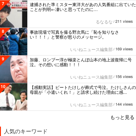
7
逮捕された準ミスター東洋大があの人気番組に出ていた
ことが判明←凄いと思ってたのに…
211 views
るなるな
/
8
事故現場で写真を撮る野次馬に「恥を知りなさ
い！！！」と警察が怒りのメッセージ。
169 views
いいねニュース編集部
/
9
加藤、ロンブー淳が極楽とんぼ山本の地上波復帰に号
泣。その想いに感動！！！
156 views
いいねニュース編集部
/
10
【感動実話】ビートたけしが葬式で号泣。たけしさんの
母親が「小遣いくれ！」と請求し続けた理由に感...
144 views
いいねニュース編集部
/
もっと見る
人気のキーワード