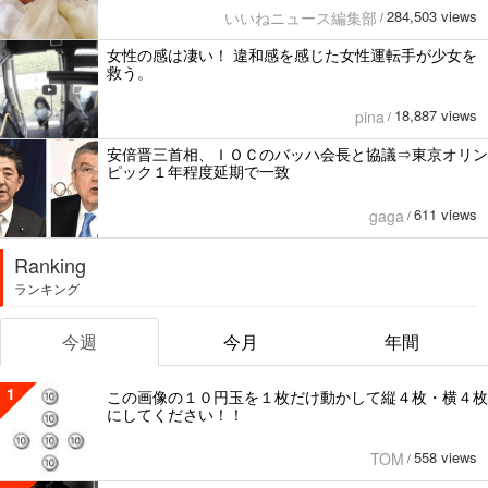
284,503 views
いいねニュース編集部
/
女性の感は凄い！ 違和感を感じた女性運転手が少女を
救う。
18,887 views
pina
/
安倍晋三首相、ＩＯＣのバッハ会長と協議⇒東京オリン
ピック１年程度延期で一致
611 views
gaga
/
Ranking
ランキング
今週
今月
年間
1
この画像の１０円玉を１枚だけ動かして縦４枚・横４枚
にしてください！！
558 views
TOM
/