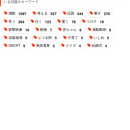
いま話題のキーワード
感動
考える
話題
癒す
1097
557
544
270
笑う
泣く
驚く
コロナ
264
123
78
19
衝撃映像
動物
赤ちゃん
感動動画
10
7
6
6
涙腺崩壊
ピコ太郎
子育て
いじめ
5
5
5
5
GACKT
満員電車
クイズ
結婚式
5
5
4
4