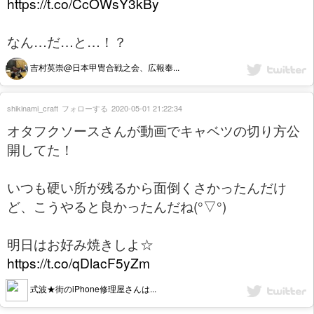
https://t.co/CcOWsY3kBy
なん…だ…と…！？
吉村英崇@日本甲冑合戦之会、広報奉...
shikinami_craft
フォローする
2020-05-01 21:22:34
オタフクソースさんが動画でキャベツの切り方公
開してた！
いつも硬い所が残るから面倒くさかったんだけ
ど、こうやると良かったんだね(°▽°)
明日はお好み焼きしよ☆
https://t.co/qDlacF5yZm
式波★街のiPhone修理屋さんは...