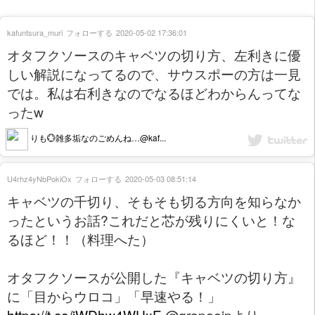
kafuntsura_muri
フォローする
2020-05-02 17:36:01
オタフクソースのキャベツの切り方、左利きに優
しい解説になってるので、サウスポーの方は一見
では。私は右利きなのでなるほどわからんってな
ったw
りも💮雑多垢なのごめんね…@kaf...
U4rhz4yNbPokiOx
フォローする
2020-05-03 08:51:14
キャベツの千切り、そもそも切る方向を知らなか
ったというお話?これだと芯が残りにくいと！な
るほど！！（料理へた）
オタフクソースが公開した『キャベツの切り方』
に「目からウロコ」「早速やる！」
https://t.co/iWDhw4WUxE
@grapeejpより