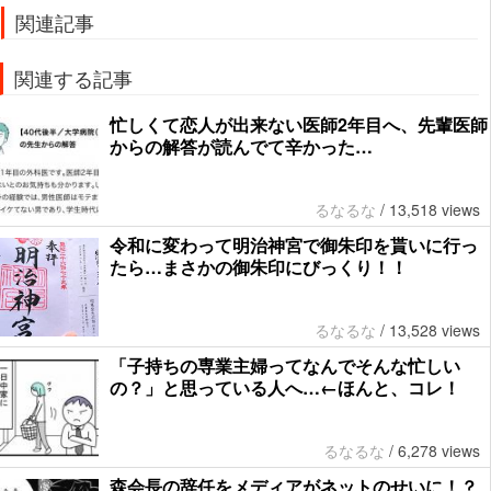
関連記事
関連する記事
忙しくて恋人が出来ない医師2年目へ、先輩医師
からの解答が読んでて辛かった…
るなるな
/
13,518 views
令和に変わって明治神宮で御朱印を貰いに行っ
たら…まさかの御朱印にびっくり！！
るなるな
/
13,528 views
「子持ちの専業主婦ってなんでそんな忙しい
の？」と思っている人へ…←ほんと、コレ！
るなるな
/
6,278 views
森会長の辞任をメディアがネットのせいに！？