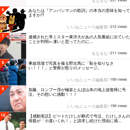
るなるな
/
6
あなたは『アンパンマンの歌詞』の本当の意味を知って
ますか!?
212 views
いいねニュース編集部
/
7
逮捕された準ミスター東洋大があの人気番組に出ていた
ことが判明←凄いと思ってたのに…
211 views
るなるな
/
8
事故現場で写真を撮る野次馬に「恥を知りなさ
い！！！」と警察が怒りのメッセージ。
169 views
いいねニュース編集部
/
9
加藤、ロンブー淳が極楽とんぼ山本の地上波復帰に号
泣。その想いに感動！！！
156 views
いいねニュース編集部
/
10
【感動実話】ビートたけしが葬式で号泣。たけしさんの
母親が「小遣いくれ！」と請求し続けた理由に感...