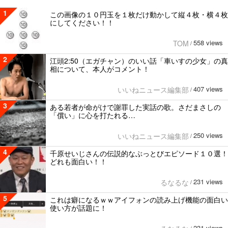
1
この画像の１０円玉を１枚だけ動かして縦４枚・横４枚
にしてください！！
558 views
TOM
/
2
江頭2:50（エガチャン）のいい話「車いすの少女」の真
相について、本人がコメント！
407 views
いいねニュース編集部
/
3
ある若者が命がけで謝罪した実話の歌。さだまさしの
「償い」に心を打たれる…
250 views
いいねニュース編集部
/
4
千原せいじさんの伝説的なぶっとびエピソード１０選！
どれも面白い！！
231 views
るなるな
/
5
これは癖になるｗｗアイフォンの読み上げ機能の面白い
使い方が話題に！
231 views