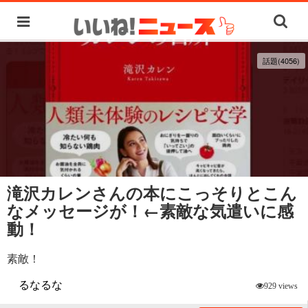
話題(4056)
滝沢カレンさんの本にこっそりとこん
なメッセージが！←素敵な気遣いに感
動！
素敵！
るなるな
929 views