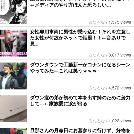
←メディアのやり方ほんと恐ろしい…
るなるな
/
1,575 views
女性専用車両に男性が乗り込む！それを注意し
た女性が何故かネットで話題！！←音ありで
見...
るなるな
/
3,617 views
ダウンタウンで工藤新一がコナンになるシーン
やってみた←これは笑うｗｗｗ
るなるな
/
4,572 views
ダウン症の弟が初めて本を出す姉のために努力
して…←家族愛に涙が出る
るなるな
/
1,022 views
旦那さんの月命日にお墓参りに行けず、好物を