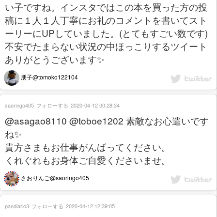
い子ですね。インスタではこの本を買った方の投
稿に１人１人丁寧にお礼のコメントを書いてスト
ーリーにUPしていました。(とてもすごい数です)
不安でたまらない状況の中ほっこりするツイート
ありがとうございます✨
朋子@tomoko122104
saoringo405
フォローする
2020-04-12 00:28:34
@asagao8110 @toboe1202 素敵なお心遣いです
ね✨
貴方さまもお仕事がんばってください。
くれぐれもお身体ご自愛くださいませ。
さおりんご@saoringo405
pandiario3
フォローする
2020-04-12 12:39:05