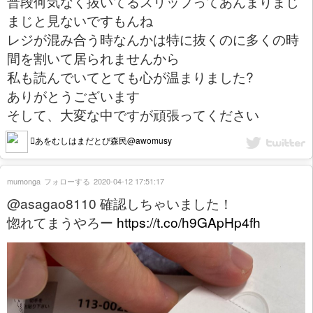
普段何気なく抜いてるスリップってあんまりまじ
まじと見ないですもんね
レジが混み合う時なんかは特に抜くのに多くの時
間を割いて居られませんから
私も読んでいてとても心が温まりました?
ありがとうございます
そして、大変な中ですが頑張ってください
あをむしはまだとび森民@awomusy
mumonga
フォローする
2020-04-12 17:51:17
@asagao8110 確認しちゃいました！
惚れてまうやろー
https://t.co/h9GApHp4fh