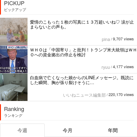
PICKUP
ピックアップ
愛情のこもった１枚の写真に１３万超いいね♡ 涙が止
まらないとの声も。
9,707 views
pina
/
ＷＨＯは「中国寄り」と批判！トランプ米大統領はＷＨ
Ｏへの資金拠出の停止を検討
4,177 views
ryuu
/
白血病で亡くなった娘からのLINEメッセージ。既読に
した瞬間、胸が張り裂けそうに…
220,170 views
いいねニュース編集部
/
Ranking
ランキング
今週
今月
年間