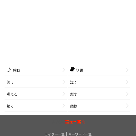
感動
話題
笑う
泣く
考える
癒す
驚く
動物
|
ライター一覧
キーワード一覧