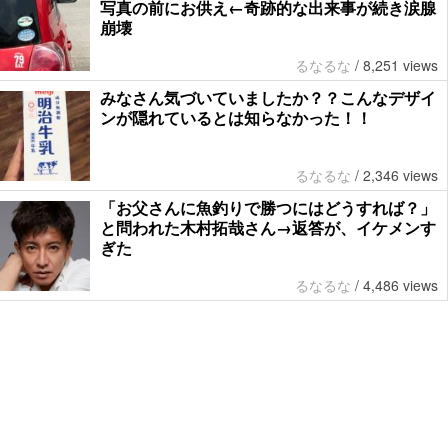
写真の前にお供え←奇跡的な出来事が続き涙腺
崩壊
るなるな
/
8,251 views
みなさん気づいていましたか？？こんなデザイ
ンが隠れているとは知らなかった！！
るなるな
/
2,346 views
「お父さんに魚釣りで勝つにはどうすれば？」
と問われた木村拓哉さん→返答が、イケメンす
ぎた
るなるな
/
4,486 views