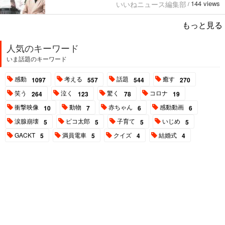
144 views
いいねニュース編集部
/
もっと見る
人気のキーワード
いま話題のキーワード
感動
考える
話題
癒す
1097
557
544
270
笑う
泣く
驚く
コロナ
264
123
78
19
衝撃映像
動物
赤ちゃん
感動動画
10
7
6
6
涙腺崩壊
ピコ太郎
子育て
いじめ
5
5
5
5
GACKT
満員電車
クイズ
結婚式
5
5
4
4