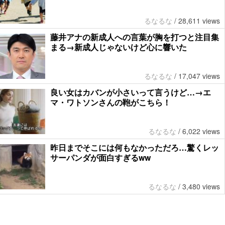
るなるな
/
28,611 views
藤井アナの新成人への言葉が胸を打つと注目集
まる→新成人じゃないけど心に響いた
るなるな
/
17,047 views
良い女はカバンが小さいって言うけど…→エ
マ・ワトソンさんの鞄がこちら！
るなるな
/
6,022 views
昨日までそこには何もなかっただろ…驚くレッ
サーパンダが面白すぎるww
るなるな
/
3,480 views