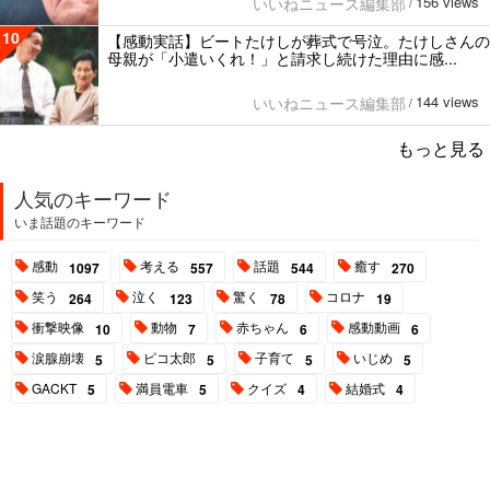
156 views
いいねニュース編集部
/
10
【感動実話】ビートたけしが葬式で号泣。たけしさんの
母親が「小遣いくれ！」と請求し続けた理由に感...
144 views
いいねニュース編集部
/
もっと見る
人気のキーワード
いま話題のキーワード
感動
考える
話題
癒す
1097
557
544
270
笑う
泣く
驚く
コロナ
264
123
78
19
衝撃映像
動物
赤ちゃん
感動動画
10
7
6
6
涙腺崩壊
ピコ太郎
子育て
いじめ
5
5
5
5
GACKT
満員電車
クイズ
結婚式
5
5
4
4