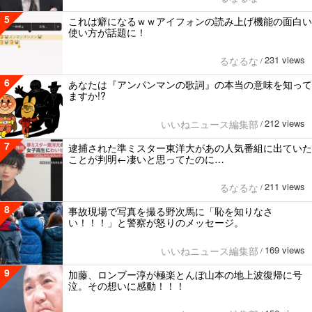
5
これは癖になるｗｗアイフォンの読み上げ機能の面白い
使い方が話題に！
231 views
るなるな
/
6
あなたは『アンパンマンの歌詞』の本当の意味を知って
ますか!?
212 views
いいねニュース編集部
/
7
逮捕された準ミスター東洋大があの人気番組に出ていた
ことが判明←凄いと思ってたのに…
211 views
るなるな
/
8
事故現場で写真を撮る野次馬に「恥を知りなさ
い！！！」と警察が怒りのメッセージ。
169 views
いいねニュース編集部
/
9
加藤、ロンブー淳が極楽とんぼ山本の地上波復帰に号
泣。その想いに感動！！！