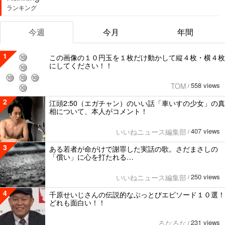
ランキング
今週
今月
年間
1
この画像の１０円玉を１枚だけ動かして縦４枚・横４枚
にしてください！！
558 views
TOM
/
2
江頭2:50（エガチャン）のいい話「車いすの少女」の真
相について、本人がコメント！
407 views
いいねニュース編集部
/
3
ある若者が命がけで謝罪した実話の歌。さだまさしの
「償い」に心を打たれる…
250 views
いいねニュース編集部
/
4
千原せいじさんの伝説的なぶっとびエピソード１０選！
どれも面白い！！
231 views
るなるな
/