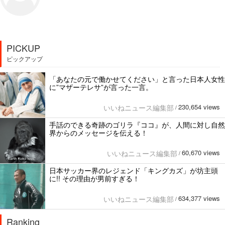
PICKUP
ピックアップ
「あなたの元で働かせてください」と言った日本人女性
に”マザーテレサ”が言った一言。
230,654 views
いいねニュース編集部
/
手話のできる奇跡のゴリラ『ココ』が、人間に対し自然
界からのメッセージを伝える！
60,670 views
いいねニュース編集部
/
日本サッカー界のレジェンド「キングカズ」が坊主頭
に!! その理由が男前すぎる！
634,377 views
いいねニュース編集部
/
Ranking