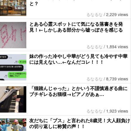
と？
るなるな
/
2,229 views
とある心霊スポットにて気になる落書きを発
見！←しかしある部分から嘘っぽさを感じる
るなるな
/
1,894 views
妹の作った冷やし中華がどう見ても冷やす中華
には見えない…←なんだコレ！！！
るなるな
/
8,739 views
「猫踏んじゃった」とかいう不謹慎過ぎる曲に
ブチギレるお猫様→ピアノがあぁ…
るなるな
/
1,923 views
友だちに「ブス」と言われた8歳児！大人顔負け
の切り返しに称賛の声！！