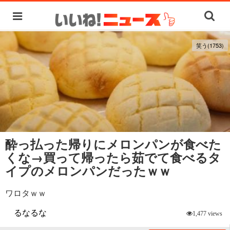
笑う(1753)
酔っ払った帰りにメロンパンが食べた
くな→買って帰ったら茹でて食べるタ
イプのメロンパンだったｗｗ
ワロタｗｗ
るなるな
1,477 views