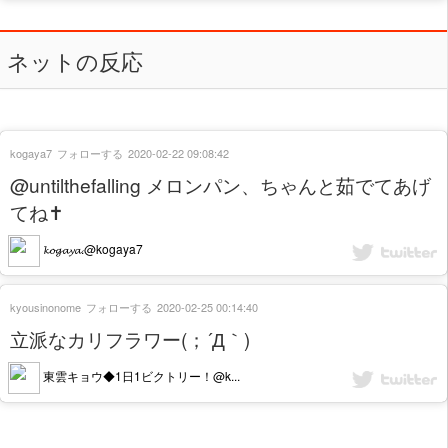
ネットの反応
kogaya7
フォローする
2020-02-22 09:08:42
@untilthefalling メロンパン、ちゃんと茹でてあげ
てね✝
𝓴𝓸𝓰𝓪𝔂𝓪.@kogaya7
kyousinonome
フォローする
2020-02-25 00:14:40
立派なカリフラワー(；´Д｀)
東雲キョウ◆1日1ビクトリー！@k...