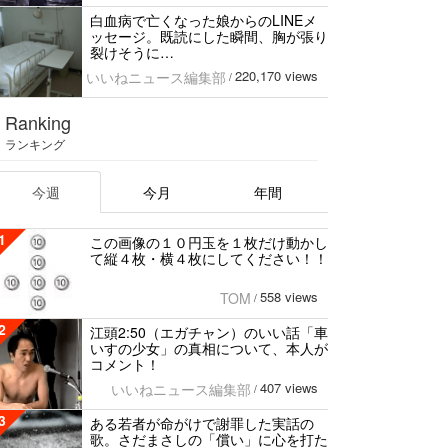
白血病で亡くなった娘からのLINEメ
ッセージ。既読にした瞬間、胸が張り
裂けそうに…
220,170 views
いいねニュース編集部
/
Ranking
ランキング
今週
今月
年間
1
この画像の１０円玉を１枚だけ動かし
て縦４枚・横４枚にしてください！！
558 views
TOM
/
2
江頭2:50（エガチャン）のいい話「車
いすの少女」の真相について、本人が
コメント！
407 views
いいねニュース編集部
/
3
ある若者が命がけで謝罪した実話の
歌。さだまさしの「償い」に心を打た