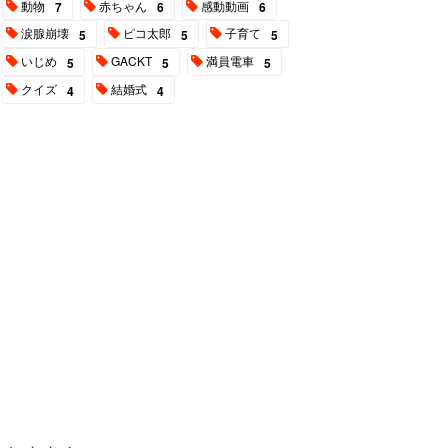
動物
赤ちゃん
感動動画
7
6
6
涙腺崩壊
ピコ太郎
子育て
5
5
5
いじめ
GACKT
満員電車
5
5
5
クイズ
結婚式
4
4