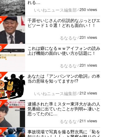
れる…
250 views
いいねニュース編集部
/
4
千原せいじさんの伝説的なぶっとびエ
ピソード１０選！どれも面白い！！
231 views
るなるな
/
5
これは癖になるｗｗアイフォンの読み
上げ機能の面白い使い方が話題に！
231 views
るなるな
/
6
あなたは『アンパンマンの歌詞』の本
当の意味を知ってますか!?
212 views
いいねニュース編集部
/
7
逮捕された準ミスター東洋大があの人
気番組に出ていたことが判明←凄いと
思ってたのに…
211 views
るなるな
/
8
事故現場で写真を撮る野次馬に「恥を
知りなさい！！！」と警察が怒りのメ