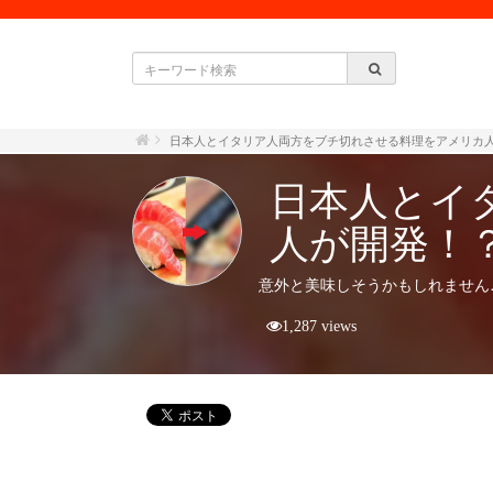
日本人とイタリア人両方をブチ切れさせる料理をアメリカ
日本人とイ
人が開発！
意外と美味しそうかもしれません
1,287 views