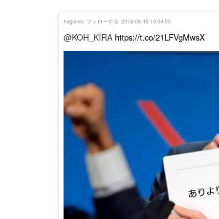
hagishiki
フォローする
2018-08-19 18:04:53
@KOH_KIRA
https://t.co/21LFVgMwsX