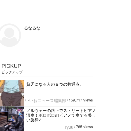
るなるな
PICKUP
ピックアップ
貧乏になる人の８つの共通点。
159,717 views
いいねニュース編集部
/
ノルウェーの路上でストリートビアノ
演奏！ボロボロのビアノで奏でる美し
い旋律♪
785 views
ryuu
/