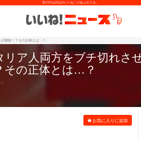
世の中は沢山のいいね！があふれてる。
人が開発！？その正体とは…？
タリア人両方をブチ切れさ
？その正体とは…？
…
お気に入りに追加