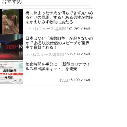
おすすめ
橋に挟まった子馬を何もできず見つめ
るだけの母馬。するとある男性が危険
をかえりみず救助にあたる！
24,094 views
いいねニュース編集部
/
日本はなぜ「宗教戦争」が起きないの
か!? ある現役僧侶のスピーチが世界
中で賞賛される！
505,109 views
いいねニュース編集部
/
検査時間を半分に 「新型コロナウイ
ルス検出試薬キット」を発売！！
6,109 views
ryuu
/