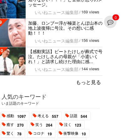
ッセージ。
169 views
いいねニュース編集部
/
0
9
加藤、ロンブー淳が極楽とんぼ山本の
地上波復帰に号泣。その想いに感
動！！！
156 views
いいねニュース編集部
/
10
【感動実話】ビートたけしが葬式で号
泣。たけしさんの母親が「小遣いく
れ！」と請求し続けた理由に感...
144 views
いいねニュース編集部
/
もっと見る
人気のキーワード
いま話題のキーワード
感動
考える
話題
1097
557
544
癒す
笑う
泣く
270
264
123
驚く
コロナ
衝撃映像
78
19
10