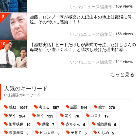
169 views
いいねニュース編集部
/
9
加藤、ロンブー淳が極楽とんぼ山本の地上波復帰に号
泣。その想いに感動！！！
156 views
いいねニュース編集部
/
10
【感動実話】ビートたけしが葬式で号泣。たけしさんの
母親が「小遣いくれ！」と請求し続けた理由に感...
144 views
いいねニュース編集部
/
もっと見る
人気のキーワード
いま話題のキーワード
感動
考える
話題
癒す
1097
557
544
270
笑う
泣く
驚く
コロナ
264
123
78
19
衝撃映像
動物
赤ちゃん
感動動画
10
7
6
6
涙腺崩壊
ピコ太郎
子育て
いじめ
5
5
5
5