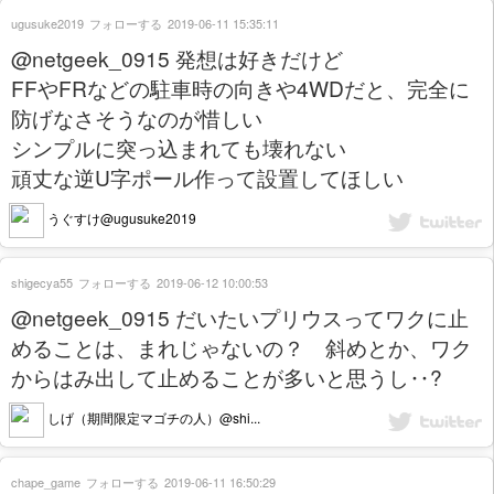
ugusuke2019
フォローする
2019-06-11 15:35:11
@netgeek_0915 発想は好きだけど
FFやFRなどの駐車時の向きや4WDだと、完全に
防げなさそうなのが惜しい
シンプルに突っ込まれても壊れない
頑丈な逆U字ポール作って設置してほしい
うぐすけ@ugusuke2019
shigecya55
フォローする
2019-06-12 10:00:53
@netgeek_0915 だいたいプリウスってワクに止
めることは、まれじゃないの？ 斜めとか、ワク
からはみ出して止めることが多いと思うし‥?
しげ（期間限定マゴチの人）@shi...
chape_game
フォローする
2019-06-11 16:50:29