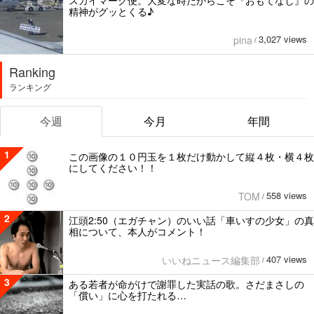
スカイマーク便。大変な時だからこそ『おもてなし』の
精神がグッとくる♪
3,027 views
pina
/
Ranking
ランキング
今週
今月
年間
1
この画像の１０円玉を１枚だけ動かして縦４枚・横４枚
にしてください！！
558 views
TOM
/
2
江頭2:50（エガチャン）のいい話「車いすの少女」の真
相について、本人がコメント！
407 views
いいねニュース編集部
/
3
ある若者が命がけで謝罪した実話の歌。さだまさしの
「償い」に心を打たれる…