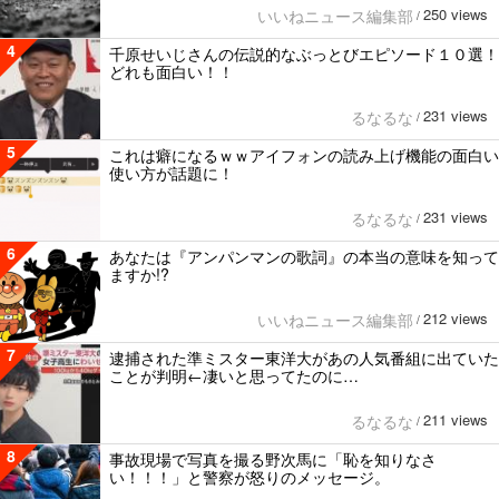
250 views
いいねニュース編集部
/
4
千原せいじさんの伝説的なぶっとびエピソード１０選！
どれも面白い！！
231 views
るなるな
/
5
これは癖になるｗｗアイフォンの読み上げ機能の面白い
使い方が話題に！
231 views
るなるな
/
6
あなたは『アンパンマンの歌詞』の本当の意味を知って
ますか!?
212 views
いいねニュース編集部
/
7
逮捕された準ミスター東洋大があの人気番組に出ていた
ことが判明←凄いと思ってたのに…
211 views
るなるな
/
8
事故現場で写真を撮る野次馬に「恥を知りなさ
い！！！」と警察が怒りのメッセージ。