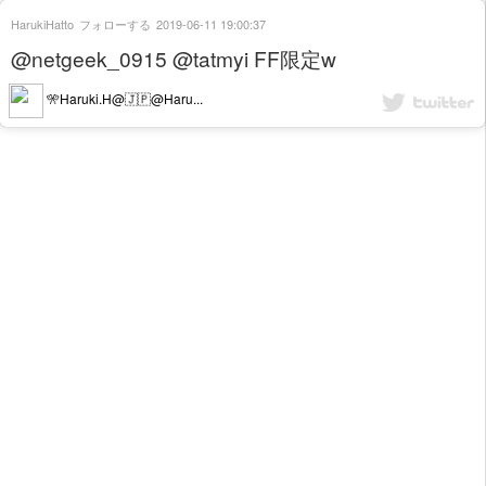
HarukiHatto
フォローする
2019-06-11 19:00:37
@netgeek_0915 @tatmyi FF限定w
🎌Haruki.H@🇯🇵@Haru...