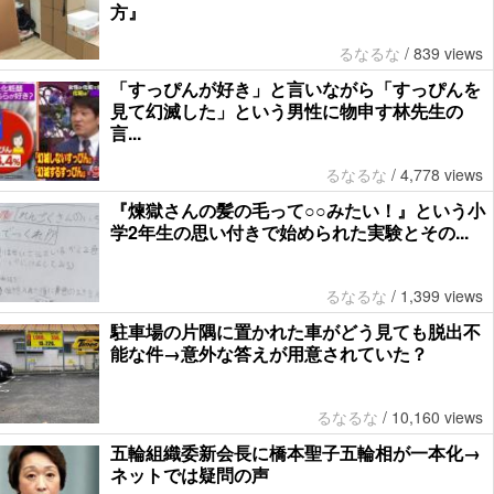
方』
るなるな
/
839 views
「すっぴんが好き」と言いながら「すっぴんを
見て幻滅した」という男性に物申す林先生の
言...
るなるな
/
4,778 views
『煉獄さんの髪の毛って○○みたい！』という小
学2年生の思い付きで始められた実験とその...
るなるな
/
1,399 views
駐車場の片隅に置かれた車がどう見ても脱出不
能な件→意外な答えが用意されていた？
るなるな
/
10,160 views
五輪組織委新会長に橋本聖子五輪相が一本化→
ネットでは疑問の声