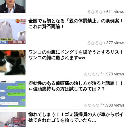
るなるな
/
611 views
全国でも初となる「親の体罰禁止」の条例案！
これに賛否両論！
るなるな
/
377 views
ワンコのお腹にドングリを隠そうとするリス！
ワンコの顔に癒されますww
るなるな
/
1,979 views
即効性のある偏頭痛の治し方が治ると話題！！
←偏頭痛持ちの方は試してみては？？
るなるな
/
1,983 views
惚れてしまう！！ゴミ清掃員の人が車からポイ
捨てされたゴミを拾っていたら…