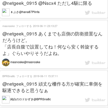
@netgeek_0915 @Nscx4 ただし4駆に限る
🌷ぶさ@hana87Plinfa
masnoske
フォローする
2019-06-11 23:13:27
@netgeek_0915 あくまでも店側の防衛措置なん
だろうけど。
「店長自腹で設置してね！何なら安く斡旋する
よ」ぐらいやりそうだよね。
masnoske@masnoske
BPRSna8c
フォローする
2019-06-11 15:37:11
@netgeek_0915 頑丈な柵作る方が確実に車側を
駆逐できると思うなぁ
純白のロドかずき@BPRSna8c