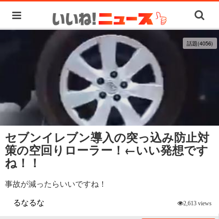
話題(4056)
セブンイレブン導入の突っ込み防止対
策の空回りローラー！←いい発想です
ね！！
事故が減ったらいいですね！
るなるな
2,613 views