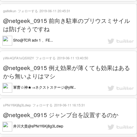
gaifelkun
フォローする
2019-06-11 20:45:31
@netgeek_0915 前向き駐車のプリウスミサイル
は防げそうですね
Sho@TCR adv 1 、FE...
yWx4QFA1sQSXI2Y
フォローする
2019-06-11 13:40:50
@netgeek_0915 例え効果が薄くても効果はある
から無いよりはマシ
軍曹☆神★→ネクストステージ@yW...
sPNrY6Kj8g3Ldwp
フォローする
2019-06-11 16:15:31
@netgeek_0915 ジャンプ台を設置するのか
井川大貴@sPNrY6Kj8g3Ldwp