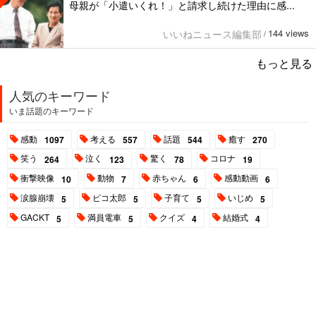
母親が「小遣いくれ！」と請求し続けた理由に感...
144 views
いいねニュース編集部
/
もっと見る
人気のキーワード
いま話題のキーワード
感動
考える
話題
癒す
1097
557
544
270
笑う
泣く
驚く
コロナ
264
123
78
19
衝撃映像
動物
赤ちゃん
感動動画
10
7
6
6
涙腺崩壊
ピコ太郎
子育て
いじめ
5
5
5
5
GACKT
満員電車
クイズ
結婚式
5
5
4
4