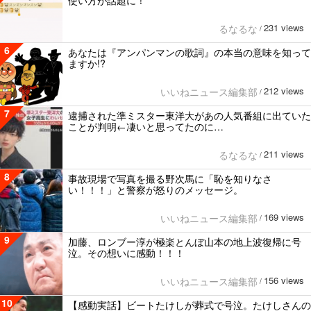
231 views
るなるな
/
6
あなたは『アンパンマンの歌詞』の本当の意味を知って
ますか!?
212 views
いいねニュース編集部
/
7
逮捕された準ミスター東洋大があの人気番組に出ていた
ことが判明←凄いと思ってたのに…
211 views
るなるな
/
8
事故現場で写真を撮る野次馬に「恥を知りなさ
い！！！」と警察が怒りのメッセージ。
169 views
いいねニュース編集部
/
9
加藤、ロンブー淳が極楽とんぼ山本の地上波復帰に号
泣。その想いに感動！！！
156 views
いいねニュース編集部
/
10
【感動実話】ビートたけしが葬式で号泣。たけしさんの