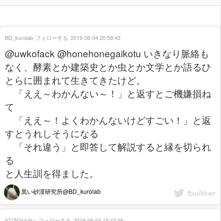
BD_kurolab
フォローする
2019-06-04 20:58:43
@uwkofack @honehonegaikotu いきなり脈絡も
なく、酵素とか建築史とか虫とか文学とか語るひ
とらに囲まれて生きてきたけど。
「ええ～わかんない～！」と返すとご機嫌損ね
て
「ええ～！よくわかんないけどすごい！」と返
すとうれしそうになる
「それ違う」と即答して解説すると縁を切られ
る
と人生訓を得ました。
黒い砂漠研究所@BD_kurolab
0715Okiraku
フォローする
2019-06-04 15:42:46