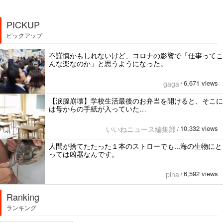
PICKUP
ピックアップ
不謹慎かもしれないけど、コロナの影響で「仕事ってこ
んな楽なのか」と思うようになった。
6,671 views
gaga
/
【涙腺崩壊】学校生活最後のお弁当を開けると、そこに
は母からの手紙が入っていた…
10,332 views
いいねニュース編集部
/
人間が捨てたたった１本のストローでも...海の生物にと
っては凶器なんです。
6,592 views
pina
/
Ranking
ランキング