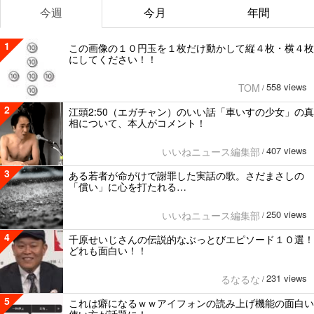
今週
今月
年間
1
この画像の１０円玉を１枚だけ動かして縦４枚・横４枚
にしてください！！
558 views
TOM
/
2
江頭2:50（エガチャン）のいい話「車いすの少女」の真
相について、本人がコメント！
407 views
いいねニュース編集部
/
3
ある若者が命がけで謝罪した実話の歌。さだまさしの
「償い」に心を打たれる…
250 views
いいねニュース編集部
/
4
千原せいじさんの伝説的なぶっとびエピソード１０選！
どれも面白い！！
231 views
るなるな
/
5
これは癖になるｗｗアイフォンの読み上げ機能の面白い
使い方が話題に！