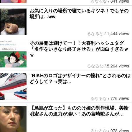
るなるな
/
641 views
お気に入りの場所で寝ているキツネ！でもその
場所は…ww
るなるな
/
1,444 views
その展開は避けてー！！大喜利ハッシュタグ
「名作をいきなり終了させる」が面白すぎるｗ
ｗ
るなるな
/
5,264 views
"NIKEのロゴはデザイナーの憧れ"とされるのは
どうして？→実は...
るなるな
/
776 views
【鳥肌が立った】もののけ姫の制作現場、美輪
明宏さんの迫力が凄い！あの宮崎駿さんが…
るなるな
/
978 views