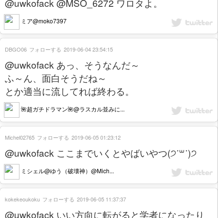
@uwkofack @MSO_6272 ワロタよ。
ミア@moko7397
DBGO06
フォローする
2019-06-04 23:54:15
@uwkofack あっ、そうなんだ～
ふ～ん、面白そうだね～
とか適当に流してれば終わる。
🌺超ガチドラマン🌺@ラスカル並みに...
Michel02765
フォローする
2019-06-05 01:23:12
@uwkofack ここまでいくとやばいやつ(੭˙꒳​˙)੭
ミシェル@ゆう（破壊神）@Mich...
kokekeoukoku
フォローする
2019-06-05 11:37:37
@uwkofack いい方向に転がると学者になったり