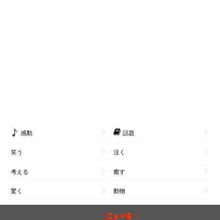
感動
話題
笑う
泣く
考える
癒す
驚く
動物