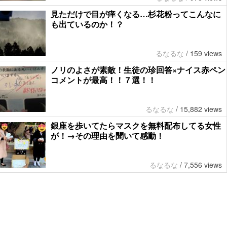
見ただけで目が痒くなる…杉花粉ってこんなに
も出ているのか！？
るなるな
/
159 views
ノリのよさが素敵！生徒の珍回答×ナイス赤ペン
コメントが最高！！７選！！
るなるな
/
15,882 views
銀座を歩いてたらマスクを無料配布してる女性
が！→その理由を聞いて感動！
るなるな
/
7,556 views