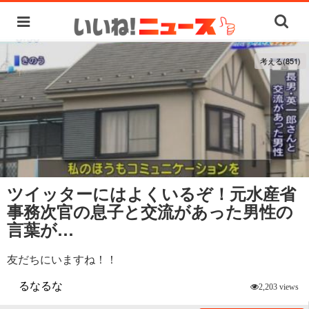
考える(851)
ツイッターにはよくいるぞ！元水産省
事務次官の息子と交流があった男性の
言葉が…
友だちにいますね！！
るなるな
2,203 views