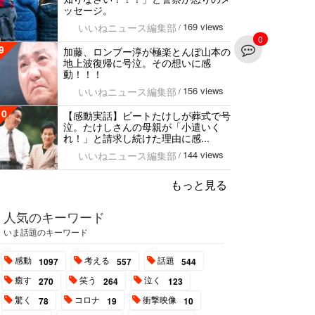
ッセージ。
169 views
いいねニュース編集部
/
0
9
加藤、ロンブー淳が極楽とんぼ山本の
地上波復帰に号泣。その想いに感
動！！！
156 views
いいねニュース編集部
/
10
【感動実話】ビートたけしが葬式で号
泣。たけしさんの母親が「小遣いく
れ！」と請求し続けた理由に感...
144 views
いいねニュース編集部
/
もっと見る
人気のキーワード
いま話題のキーワード
感動
考える
話題
1097
557
544
癒す
笑う
泣く
270
264
123
驚く
コロナ
衝撃映像
78
19
10