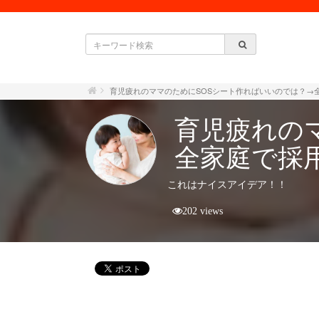
育児疲れのママのためにSOSシート作ればいいのでは？→
育児疲れの
全家庭で採
これはナイスアイデア！！
202 views