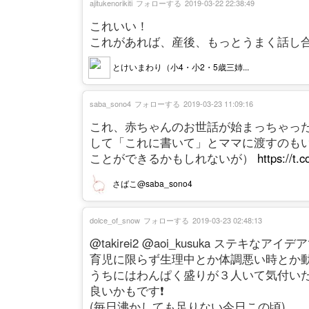
ajitukenorikiti
フォローする
2019-03-22 22:38:49
これいい！
これがあれば、産後、もっとうまく話し合
とけいまわり（小4・小2・5歳三姉...
saba_sono4
フォローする
2019-03-23 11:09:16
これ、赤ちゃんのお世話が始まっちゃっ
して「これに書いて」とママに渡すのも
ことができるかもしれないが）
https://t
さばこ@saba_sono4
dolce_of_snow
フォローする
2019-03-23 02:48:13
@takirei2 @aoi_kusuka ステキなアイ
育児に限らず生理中とか体調悪い時とか
うちにはわんぱく盛りが３人いて気付い
良いかもです❗
(毎日沸かしても足りない今日この頃)