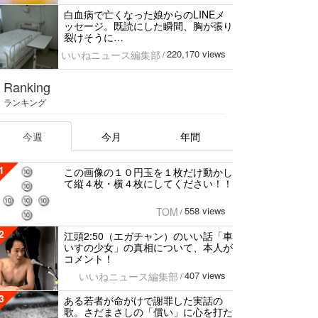
白血病で亡くなった娘からのLINEメ
ッセージ。既読にした瞬間、胸が張り
裂けそうに…
220,170 views
いいねニュース編集部
/
Ranking
ランキング
今週
今月
年間
1
この画像の１０円玉を１枚だけ動かし
て縦４枚・横４枚にしてください！！
558 views
TOM
/
2
江頭2:50（エガチャン）のいい話「車
いすの少女」の真相について、本人が
コメント！
407 views
いいねニュース編集部
/
3
ある若者が命がけで謝罪した実話の
歌。さだまさしの「償い」に心を打た