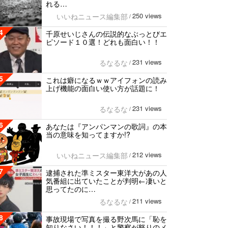
れる…
250 views
いいねニュース編集部
/
4
千原せいじさんの伝説的なぶっとびエ
ピソード１０選！どれも面白い！！
231 views
るなるな
/
5
これは癖になるｗｗアイフォンの読み
上げ機能の面白い使い方が話題に！
231 views
るなるな
/
6
あなたは『アンパンマンの歌詞』の本
当の意味を知ってますか!?
212 views
いいねニュース編集部
/
7
逮捕された準ミスター東洋大があの人
気番組に出ていたことが判明←凄いと
思ってたのに…
211 views
るなるな
/
8
事故現場で写真を撮る野次馬に「恥を
知りなさい！！！」と警察が怒りのメ