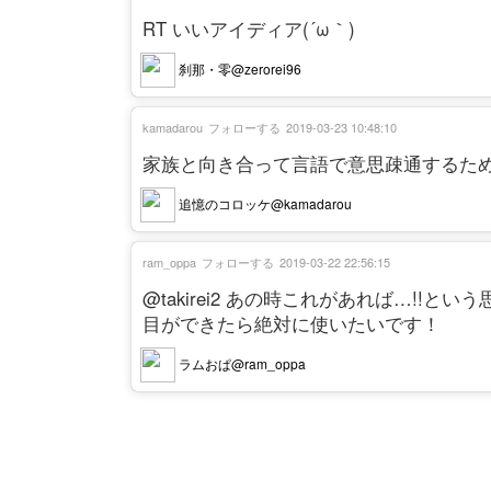
RT いいアイディア(´ω｀)
刹那・零@zerorei96
kamadarou
フォローする
2019-03-23 10:48:10
家族と向き合って言語で意思疎通するた
追憶のコロッケ@kamadarou
ram_oppa
フォローする
2019-03-22 22:56:15
@takirei2 あの時これがあれば…!
目ができたら絶対に使いたいです！
ラムおぱ@ram_oppa