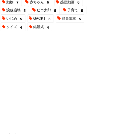
動物
赤ちゃん
感動動画
7
6
6
涙腺崩壊
ピコ太郎
子育て
5
5
5
いじめ
GACKT
満員電車
5
5
5
クイズ
結婚式
4
4