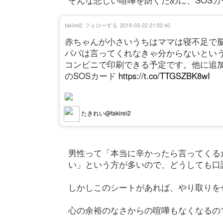
takirei2
フォローする
2019-03-22 21:52:40
赤ちゃんが小さいうちはママは寝不足で脳
パパは言ってくれなきゃ分からないという
コンビニで印刷できる予定です。他に追加
のSOSカード
https://t.co/TTGSZBK8wI
たきれい@takirei2
男性って「本当に辛かったら言ってくる
い」という方が多いので、どうしても口
しかしこのシートがあれば、やり取りを
心の余裕のなさからの喧嘩もなくなるの