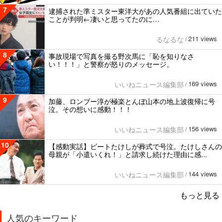
7
逮捕された準ミスター東洋大があの人気番組に出ていた
ことが判明←凄いと思ってたのに…
211 views
るなるな
/
8
事故現場で写真を撮る野次馬に「恥を知りなさ
い！！！」と警察が怒りのメッセージ。
169 views
いいねニュース編集部
/
9
加藤、ロンブー淳が極楽とんぼ山本の地上波復帰に号
泣。その想いに感動！！！
156 views
いいねニュース編集部
/
10
【感動実話】ビートたけしが葬式で号泣。たけしさんの
母親が「小遣いくれ！」と請求し続けた理由に感...
144 views
いいねニュース編集部
/
もっと見る
人気のキーワード