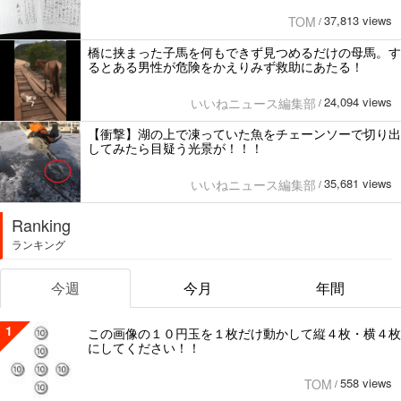
37,813 views
TOM
/
橋に挟まった子馬を何もできず見つめるだけの母馬。す
るとある男性が危険をかえりみず救助にあたる！
24,094 views
いいねニュース編集部
/
【衝撃】湖の上で凍っていた魚をチェーンソーで切り出
してみたら目疑う光景が！！！
35,681 views
いいねニュース編集部
/
Ranking
ランキング
今週
今月
年間
1
この画像の１０円玉を１枚だけ動かして縦４枚・横４枚
にしてください！！
558 views
TOM
/