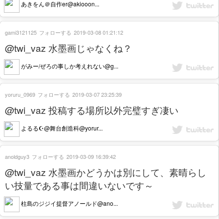
あきをん＠自作er@akiooon...
gami3121125
フォローする
2019-03-08 01:21:12
@twi_vaz 水墨画じゃなくね？
がみー/ぜろの事しか考えれない@g...
yoruru_0969
フォローする
2019-03-07 23:25:39
@twi_vaz 投稿する場所以外完璧すぎ凄い
よるる☪︎@舞台創造科@yorur...
anoldguy3
フォローする
2019-03-09 16:39:42
@twi_vaz 水墨画かどうかは別にして、素晴らし
い技量である事は間違いないです～
柱島のジジイ提督アノールド@ano...