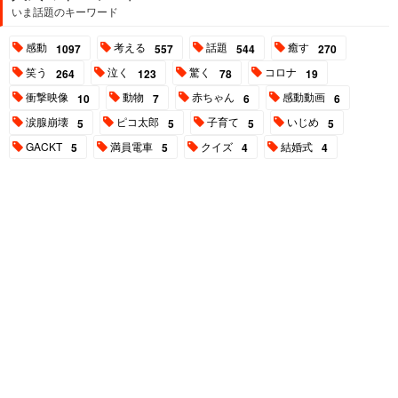
いま話題のキーワード
感動
考える
話題
癒す
1097
557
544
270
笑う
泣く
驚く
コロナ
264
123
78
19
衝撃映像
動物
赤ちゃん
感動動画
10
7
6
6
涙腺崩壊
ピコ太郎
子育て
いじめ
5
5
5
5
GACKT
満員電車
クイズ
結婚式
5
5
4
4