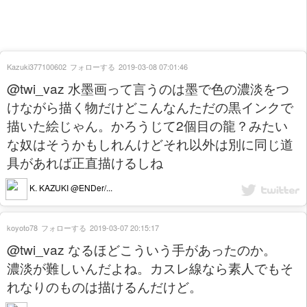
Kazuki377100602
フォローする
2019-03-08 07:01:46
@twi_vaz 水墨画って言うのは墨で色の濃淡をつ
けながら描く物だけどこんなんただの黒インクで
描いた絵じゃん。かろうじて2個目の龍？みたい
な奴はそうかもしれんけどそれ以外は別に同じ道
具があれば正直描けるしね
K. KAZUKI @ENDer/...
koyoto78
フォローする
2019-03-07 20:15:17
@twi_vaz なるほどこういう手があったのか。
濃淡が難しいんだよね。カスレ線なら素人でもそ
れなりのものは描けるんだけど。