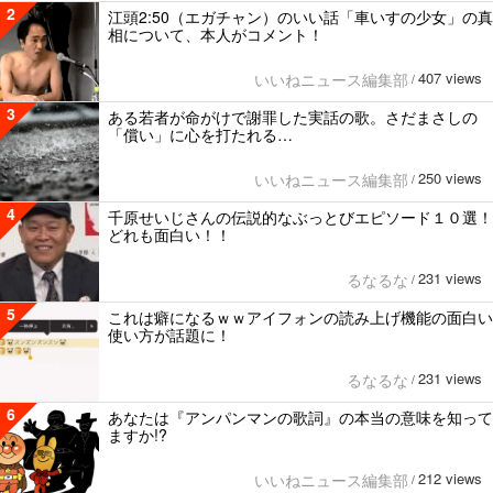
2
江頭2:50（エガチャン）のいい話「車いすの少女」の真
相について、本人がコメント！
407 views
いいねニュース編集部
/
3
ある若者が命がけで謝罪した実話の歌。さだまさしの
「償い」に心を打たれる…
250 views
いいねニュース編集部
/
4
千原せいじさんの伝説的なぶっとびエピソード１０選！
どれも面白い！！
231 views
るなるな
/
5
これは癖になるｗｗアイフォンの読み上げ機能の面白い
使い方が話題に！
231 views
るなるな
/
6
あなたは『アンパンマンの歌詞』の本当の意味を知って
ますか!?
212 views
いいねニュース編集部
/