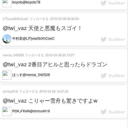
koyoto@koyoto78
LfTjvse0bXhCoeC
フォローする
2019-03-09 06:30:34
@twi_vaz 天使と悪魔もスゴイ！
中村君@LfTjvse0bXhCoeC
meroa_040526
フォローする
2019-03-08 20:19:27
@twi_vaz 2番目アヒルと思ったらドラゴン
ほっす@meroa_040526
shroud416
フォローする
2019-03-08 14:27:24
@twi_vaz こりゃー雪舟も驚きですよw
RSK〆KeN@shroud416