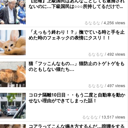
【悲報】上級国民はあんなことしても逮捕され
ないのに…下級国民は○○○所持してるだけで...
るなるな
/
4,256 views
「えっもう終わり！？」撫でている時と手を止
めた時のフェネックの表情にクスリ！！
るなるな
/
492 views
猫「フッこんなもの…」猫防止のトゲトゲをも
のともしない猫たち…
るなるな
/
497 views
コロナ隔離10日目・・もう二度と自動車を動か
せない理由ができてしまった話！
るなるな
/
13,517 views
コアラってこんな鳴き方するんだ…喧嘩をする