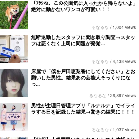
「ｱﾀｼね、この公園気に入ったから帰らないよ」
絶対に動かないワンコが可愛い！！
るなるな
/
1,004 views
無断退勤したスタッフに聞き取り調査→スタッ
フは悪くなく上司に問題が発覚…
るなるな
/
4,438 views
床屋で「僕を戸田恵梨香にしてください」とお
願いした男性。結果あの芸能人そっくりにな
っ...
るなるな
/
26,897 views
男性が生理日管理アプリ「ルナルナ」でイライ
ラする日を記録した結果→驚きの結果に！！！
るなるな
/
1,037 views