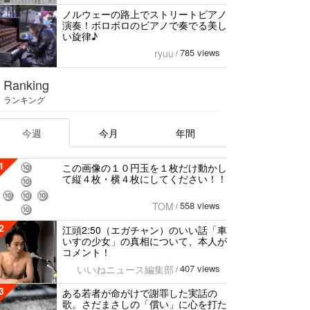
ノルウェーの路上でストリートビアノ
演奏！ボロボロのビアノで奏でる美し
い旋律♪
785 views
ryuu
/
Ranking
ランキング
今週
今月
年間
1
この画像の１０円玉を１枚だけ動かし
て縦４枚・横４枚にしてください！！
558 views
TOM
/
2
江頭2:50（エガチャン）のいい話「車
いすの少女」の真相について、本人が
コメント！
407 views
いいねニュース編集部
/
3
ある若者が命がけで謝罪した実話の
歌。さだまさしの「償い」に心を打た