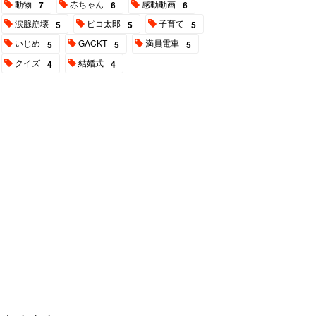
動物
赤ちゃん
感動動画
7
6
6
涙腺崩壊
ピコ太郎
子育て
5
5
5
いじめ
GACKT
満員電車
5
5
5
クイズ
結婚式
4
4