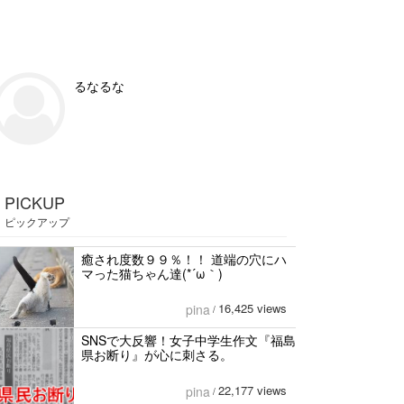
るなるな
PICKUP
ピックアップ
癒され度数９９％！！ 道端の穴にハ
マった猫ちゃん達(*´ω｀)
16,425 views
pina
/
SNSで大反響！女子中学生作文『福島
県お断り』が心に刺さる。
22,177 views
pina
/