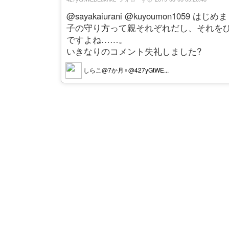
@sayakaiurani @kuyoumon1
子の守り方って親それぞれだし、それを
ですよね……。
いきなりのコメント失礼しました?
しらこ@7か月♀@427yGtWE...