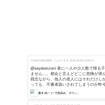
JYUNICHIKUWAKI
フォローする
2019-03-05 12:05:15
@sayakaiurani 夜に一人や少人
ません…。都会と言えどどこに危険が潜
残念ながら、他人の老人にはそれだけし
っても、不審者扱いされてしまうのが昨
桑木 純一 (一寸熱高め、ダウン...