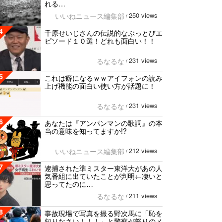
れる…
250 views
いいねニュース編集部
/
4
千原せいじさんの伝説的なぶっとびエ
ピソード１０選！どれも面白い！！
231 views
るなるな
/
5
これは癖になるｗｗアイフォンの読み
上げ機能の面白い使い方が話題に！
231 views
るなるな
/
6
あなたは『アンパンマンの歌詞』の本
当の意味を知ってますか!?
212 views
いいねニュース編集部
/
7
逮捕された準ミスター東洋大があの人
気番組に出ていたことが判明←凄いと
思ってたのに…
211 views
るなるな
/
8
事故現場で写真を撮る野次馬に「恥を
知りなさい！！！」と警察が怒りのメ