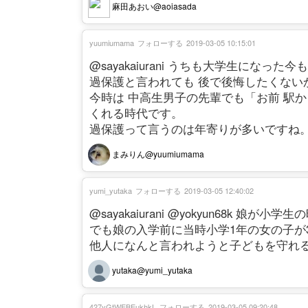
麻田あおい@aoiasada
yuumiumama
フォローする
2019-03-05 10:15:01
@sayakaiurani うちも大学生になっ
過保護と言われても 後で後悔したくない
今時は 中高生男子の先輩でも「お前 駅
くれる時代です。
過保護って言うのは年寄りが多いですね
まみりん@yuumiumama
yumi_yutaka
フォローする
2019-03-05 12:40:02
@sayakaiurani @yokyun68k 
でも娘の入学前に当時小学1年の女の子が
他人になんと言われようと子どもを守れ
yutaka@yumi_yutaka
427yGtWEBEukhkL
フォローする
2019-03-05 09:20:48