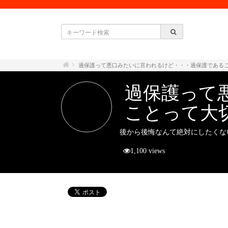
過保護って悪口みたいに言われるけど・・・過保護である
過保護って
ことって大
後から後悔なんて絶対にしたくな
1,100 views