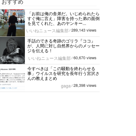
おすすめ
「お前は俺の舎弟だ。いじめられたら
すぐ俺に言え」障害を持った弟の面倒
を見てくれた、あのヤンキー...
289,143 views
いいねニュース編集部
/
手話のできる奇跡のゴリラ『ココ』
が、人間に対し自然界からのメッセー
ジを伝える！
60,670 views
いいねニュース編集部
/
今すべきは「この騒動を終わらせる
事」ウイルスを研究を長年行う宮沢さ
んの教えまとめ
28,398 views
gaga
/