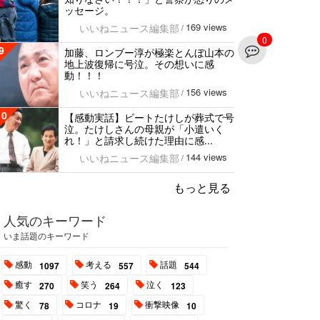
ッセージ。
169 views
いいねニュース編集部
/
0
9
加藤、ロンブー淳が極楽とんぼ山本の
地上波復帰に号泣。その想いに感
動！！！
156 views
いいねニュース編集部
/
10
【感動実話】ビートたけしが葬式で号
泣。たけしさんの母親が「小遣いく
れ！」と請求し続けた理由に感...
144 views
いいねニュース編集部
/
もっと見る
人気のキーワード
いま話題のキーワード
感動
考える
話題
1097
557
544
癒す
笑う
泣く
270
264
123
驚く
コロナ
衝撃映像
78
19
10