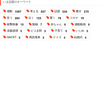
いま話題のキーワード
感動
考える
話題
癒す
1097
557
544
270
笑う
泣く
驚く
コロナ
264
123
78
19
衝撃映像
動物
赤ちゃん
感動動画
10
7
6
6
涙腺崩壊
ピコ太郎
子育て
いじめ
5
5
5
5
GACKT
満員電車
クイズ
結婚式
5
5
4
4