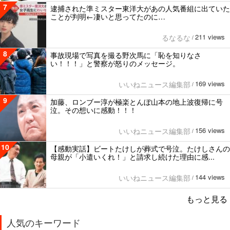
7
逮捕された準ミスター東洋大があの人気番組に出ていた
ことが判明←凄いと思ってたのに…
211 views
るなるな
/
8
事故現場で写真を撮る野次馬に「恥を知りなさ
い！！！」と警察が怒りのメッセージ。
169 views
いいねニュース編集部
/
9
加藤、ロンブー淳が極楽とんぼ山本の地上波復帰に号
泣。その想いに感動！！！
156 views
いいねニュース編集部
/
10
【感動実話】ビートたけしが葬式で号泣。たけしさんの
母親が「小遣いくれ！」と請求し続けた理由に感...
144 views
いいねニュース編集部
/
もっと見る
人気のキーワード