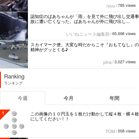
785 views
ryuu
/
認知症のばあちゃんが「雨」を見て外に飛び出し交通事
故に遭い亡くなった。ばあちゃんが外に飛び出し...
65,698 views
いいねニュース編集部
/
スカイマーク便。大変な時だからこそ『おもてなし』の
精神がグッとくる♪
3,027 views
pina
/
Ranking
ランキング
今週
今月
年間
1
この画像の１０円玉を１枚だけ動かして縦４枚・横４枚
にしてください！！
558 views
TOM
/