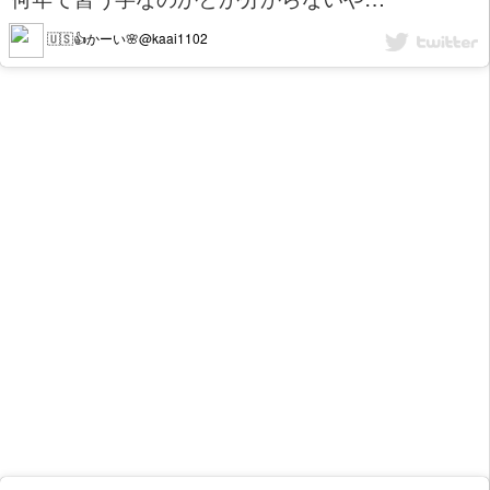
🇺🇸👍かーい🌸@kaai1102