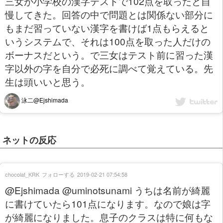
三女が小学校の漢字テストで102点を取ったと自
慢してきた。回答の中で問題とは関係ない部分に
もまだ習っていない漢字を書けば1点もらえると
いうシステムで、それは100点を取った人だけの
ボーナスだという。で三女はテスト前に習った漢
字以外の字を自分で必死に調べて覚えている。先
生は頭いいと思う。
泳二@Ejshimada
ネットの反応
chocolat_KRK
フォローする
2019-02-21 07:54:58
@Ejshimada @uminotsunami うちは名前が綺麗
に書けていたら101点になります。なので娘は字
が綺麗になりました。息子のクラスは特に何もな