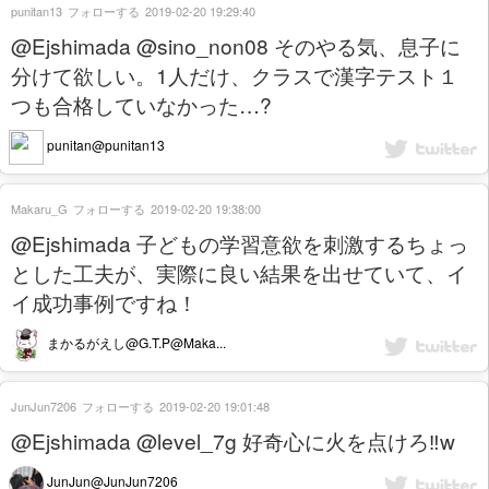
punitan13
フォローする
2019-02-20 19:29:40
@Ejshimada @sino_non08 そのやる気、息子に
分けて欲しい。1人だけ、クラスで漢字テスト１
つも合格していなかった…?
punitan@punitan13
Makaru_G
フォローする
2019-02-20 19:38:00
@Ejshimada 子どもの学習意欲を刺激するちょっ
とした工夫が、実際に良い結果を出せていて、イ
イ成功事例ですね！
まかるがえし@G.T.P@Maka...
JunJun7206
フォローする
2019-02-20 19:01:48
@Ejshimada @level_7g 好奇心に火を点けろ‼️w
JunJun@JunJun7206