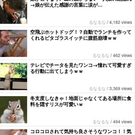
→娘が伝えた感謝の言葉に涙が…
るなるな
/
4,182 views
空飛ぶホットドッグ！？自動でランチを作って
くれるピタゴラスイッチに腹筋崩壊ｗｗ
るなるな
/
462 views
テレビでチータを見たワンコ→憧れて可愛すぎ
る行動に出てしまうｗｗ
るなるな
/
3,369 views
冬支度しなきゃ！地面じゃなくてある場所に食
料を隠すリスが可愛いｗ
るなるな
/
494 views
コロコロされて気持ち良さそうなワンコ！！気