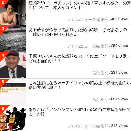
2
江頭2:50（エガチャン）のいい話「車いすの少女」の真
相について、本人がコメント！
407 views
いいねニュース編集部
/
3
ある若者が命がけで謝罪した実話の歌。さだまさしの
「償い」に心を打たれる…
250 views
いいねニュース編集部
/
4
千原せいじさんの伝説的なぶっとびエピソード１０選！
どれも面白い！！
231 views
るなるな
/
5
これは癖になるｗｗアイフォンの読み上げ機能の面白い
使い方が話題に！
231 views
るなるな
/
6
あなたは『アンパンマンの歌詞』の本当の意味を知って
ますか!?
212 views
いいねニュース編集部
/