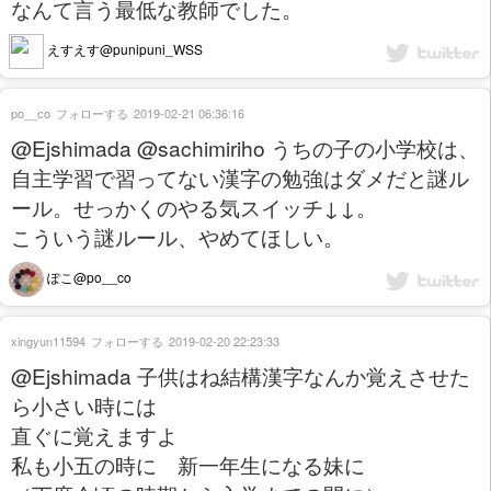
なんて言う最低な教師でした。
えすえす@punipuni_WSS
po__co
フォローする
2019-02-21 06:36:16
@Ejshimada @sachimiriho うちの子の小学校は、
自主学習で習ってない漢字の勉強はダメだと謎ル
ール。せっかくのやる気スイッチ↓↓。
こういう謎ルール、やめてほしい。
ぽこ@po__co
xingyun11594
フォローする
2019-02-20 22:23:33
@Ejshimada 子供はね結構漢字なんか覚えさせた
ら小さい時には
直ぐに覚えますよ
私も小五の時に 新一年生になる妹に