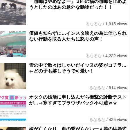
「喧嘩はやめなよー」２匹の猫の喧嘩を止めよ
うとしたのはあの意外な動物だった！！
るなるな
/
1,915 views
価値も知らずに…インスタ映えの為に信じられ
ない行動を取る人たちに怒りの声！
るなるな
/
4,222 views
雪の中で散々はしゃいだイッヌの姿がコチラ…
←どの子も嬉しそうで可愛い！
るなるな
/
514 views
オタクの婚活に申し込んだら衝撃の診断テスト
が…→寒すぎてブラウザバック不可避ｗｗ
るなるな
/
425 views
嫁が亡くなり、血の繋がらない一人娘の結婚式