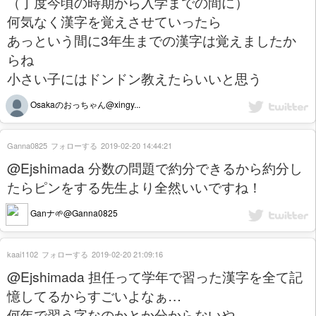
（丁度今頃の時期から入学までの間に）
何気なく漢字を覚えさせていったら
あっという間に3年生までの漢字は覚えましたか
らね
小さい子にはドンドン教えたらいいと思う
Osakaのおっちゃん@xingy...
Ganna0825
フォローする
2019-02-20 14:44:21
@Ejshimada 分数の問題で約分できるから約分し
たらピンをする先生より全然いいですね！
Ganナ🌱@Ganna0825
kaai1102
フォローする
2019-02-20 21:09:16
@Ejshimada 担任って学年で習った漢字を全て記
憶してるからすごいよなぁ…
何年で習う字なのかとか分からないや…