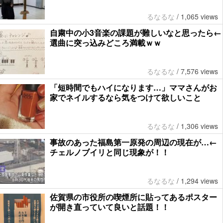
るなるな
/
1,065 views
自粛中の小3音楽の課題が難しいなと思ったら←
選曲に突っ込みどころ満載ｗｗ
るなるな
/
7,576 views
「短時間でもハイになります…」ママさんがお
家でネイルするなら気をつけて欲しいこと
るなるな
/
1,306 views
事故のあった福島第一原発の周辺の現在が…←
チェルノブイリと同じ現象が！！
るなるな
/
1,294 views
佐賀県の市役所の喫煙所に貼ってあるポスター
が開き直っていて良いと話題！！