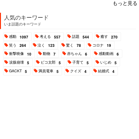
もっと見る
人気のキーワード
いま話題のキーワード
感動
考える
話題
癒す
1097
557
544
270
笑う
泣く
驚く
コロナ
264
123
78
19
衝撃映像
動物
赤ちゃん
感動動画
10
7
6
6
涙腺崩壊
ピコ太郎
子育て
いじめ
5
5
5
5
GACKT
満員電車
クイズ
結婚式
5
5
4
4