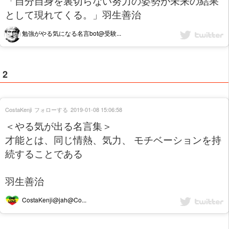
「自分自身を裏切らない努力の姿勢が未来の結果
として現れてくる。」羽生善治
勉強がやる気になる名言bot@受験...
2
CostaKenji
フォローする
2019-01-08 15:06:58
＜やる気が出る名言集＞
才能とは、同じ情熱、気力、 モチベーションを持
続することである
羽生善治
CostaKenji@jah@Co...