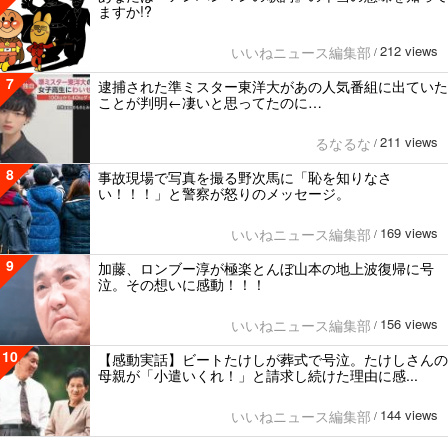
ますか!?
212 views
いいねニュース編集部
/
7
逮捕された準ミスター東洋大があの人気番組に出ていた
ことが判明←凄いと思ってたのに…
211 views
るなるな
/
8
事故現場で写真を撮る野次馬に「恥を知りなさ
い！！！」と警察が怒りのメッセージ。
169 views
いいねニュース編集部
/
9
加藤、ロンブー淳が極楽とんぼ山本の地上波復帰に号
泣。その想いに感動！！！
156 views
いいねニュース編集部
/
10
【感動実話】ビートたけしが葬式で号泣。たけしさんの
母親が「小遣いくれ！」と請求し続けた理由に感...
144 views
いいねニュース編集部
/