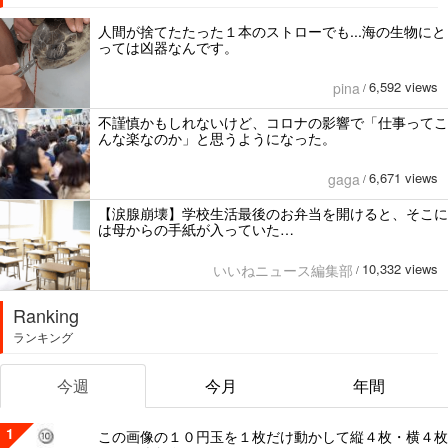
人間が捨てたたった１本のストローでも...海の生物にと
っては凶器なんです。
6,592 views
pina
/
不謹慎かもしれないけど、コロナの影響で「仕事ってこ
んな楽なのか」と思うようになった。
6,671 views
gaga
/
【涙腺崩壊】学校生活最後のお弁当を開けると、そこに
は母からの手紙が入っていた…
10,332 views
いいねニュース編集部
/
Ranking
ランキング
今週
今月
年間
1
この画像の１０円玉を１枚だけ動かして縦４枚・横４枚