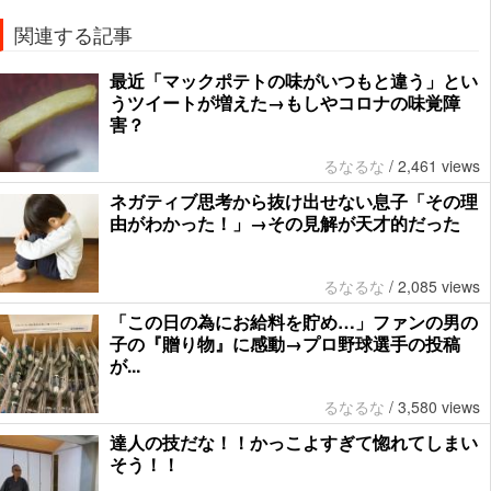
関連する記事
最近「マックポテトの味がいつもと違う」とい
うツイートが増えた→もしやコロナの味覚障
害？
るなるな
/
2,461 views
ネガティブ思考から抜け出せない息子「その理
由がわかった！」→その見解が天才的だった
るなるな
/
2,085 views
「この日の為にお給料を貯め…」ファンの男の
子の『贈り物』に感動→プロ野球選手の投稿
が...
るなるな
/
3,580 views
達人の技だな！！かっこよすぎて惚れてしまい
そう！！