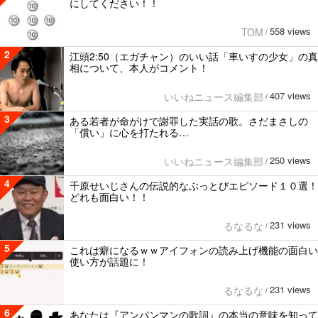
にしてください！！
558 views
TOM
/
2
江頭2:50（エガチャン）のいい話「車いすの少女」の真
相について、本人がコメント！
407 views
いいねニュース編集部
/
3
ある若者が命がけで謝罪した実話の歌。さだまさしの
「償い」に心を打たれる…
250 views
いいねニュース編集部
/
4
千原せいじさんの伝説的なぶっとびエピソード１０選！
どれも面白い！！
231 views
るなるな
/
5
これは癖になるｗｗアイフォンの読み上げ機能の面白い
使い方が話題に！
231 views
るなるな
/
6
あなたは『アンパンマンの歌詞』の本当の意味を知って