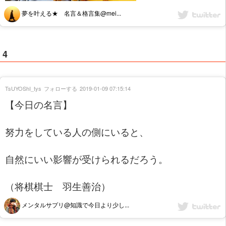
夢を叶える★ 名言＆格言集@mei...
4
TsUYOShI_tys
フォローする
2019-01-09 07:15:14
【今日の名言】
努力をしている人の側にいると、
自然にいい影響が受けられるだろう。
（将棋棋士 羽生善治）
メンタルサプリ@知識で今日より少し...