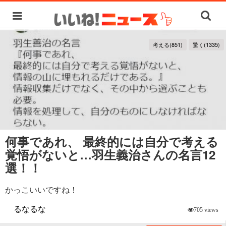
考える(851)
驚く(1335)
何事であれ、 最終的には自分で考える
覚悟がないと…羽生義治さんの名言12
選！！
かっこいいですね！
るなるな
705 views