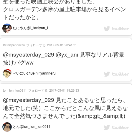
壁を使った映画上映会がありました。
クロスガーデン多摩の屋上駐車場から見るイベン
トだったかと。
たにやん@i_taniyan_i
Beiniityannneru
フォローする
2017-05-01 20:41:21
@msyesterday_029 @yx_ani 見事なリアル背景
抜けバグww
べいにい@Beiniityannneru
ton_ton_ton0911
フォローする
2017-05-01 19:26:33
@msyesterday_029 見たことあるなと思ったら、
地元でした(笑）ここからだとこんな風に見えるな
んて全然気づきませんでした(&amp;gt;_&amp;lt;)
とん@ton_ton_ton0911