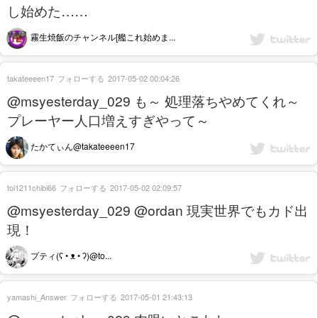
し始めた……
霧生焼飯のチャンネル[艦これ始めま...
takateeeen17
フォローする
2017-05-02 00:04:26
@msyesterday_029 も～ 処理落ちやめてくれ～
プレーヤー人口増えすぎやって～
たかてぃん@takateeeen17
toi1211chibi66
フォローする
2017-05-02 02:09:57
@msyesterday_029 @ordan 現実世界でもカド出
現！
プティ(ʕ • ᴥ • ʔ)@to...
yamashi_Answer
フォローする
2017-05-01 21:43:13