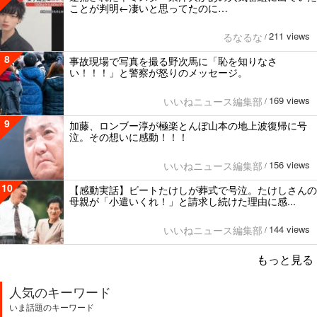
ことが判明←凄いと思ってたのに…
211 views
るなるな
/
8
事故現場で写真を撮る野次馬に「恥を知りなさ
い！！！」と警察が怒りのメッセージ。
169 views
いいねニュース編集部
/
9
加藤、ロンブー淳が極楽とんぼ山本の地上波復帰に号
泣。その想いに感動！！！
156 views
いいねニュース編集部
/
10
【感動実話】ビートたけしが葬式で号泣。たけしさんの
母親が「小遣いくれ！」と請求し続けた理由に感...
144 views
いいねニュース編集部
/
もっと見る
人気のキーワード
いま話題のキーワード