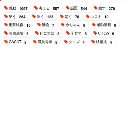
感動
考える
話題
癒す
1097
557
544
270
笑う
泣く
驚く
コロナ
264
123
78
19
衝撃映像
動物
赤ちゃん
感動動画
10
7
6
6
涙腺崩壊
ピコ太郎
子育て
いじめ
5
5
5
5
GACKT
満員電車
クイズ
結婚式
5
5
4
4