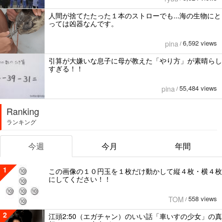
人間が捨てたたった１本のストローでも...海の生物にと
っては凶器なんです。
6,592 views
pina
/
引算が大嫌いな息子に母が教えた「やり方」が素晴らし
すぎる！！
55,484 views
pina
/
Ranking
ランキング
今週
今月
年間
1
この画像の１０円玉を１枚だけ動かして縦４枚・横４枚
にしてください！！
558 views
TOM
/
2
江頭2:50（エガチャン）のいい話「車いすの少女」の真