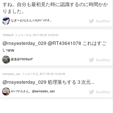
すね。自分も最初見た時に認識するのに時間かか
りました。
なぎーおぢさん☆VJﾊｼﾞﾒﾏｼﾀ...
Y609aoP
フォローする
2017-05-02 13:03:00
@msyesterday_029 @RT43641078 これはすご
いww
森進@Y609aoP
semasiko_san
フォローする
2017-05-02 10:22:09
@msyesterday_029 処理落ちする３次元...
やバサカさん。@semasiko_san