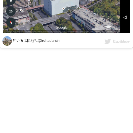
㌢いろは団地㌔@irohadanchi