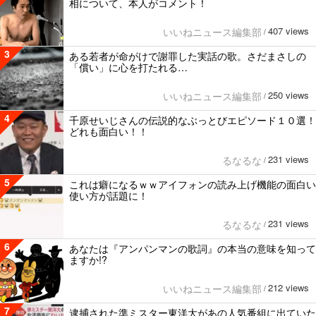
相について、本人がコメント！
407 views
いいねニュース編集部
/
3
ある若者が命がけで謝罪した実話の歌。さだまさしの
「償い」に心を打たれる…
250 views
いいねニュース編集部
/
4
千原せいじさんの伝説的なぶっとびエピソード１０選！
どれも面白い！！
231 views
るなるな
/
5
これは癖になるｗｗアイフォンの読み上げ機能の面白い
使い方が話題に！
231 views
るなるな
/
6
あなたは『アンパンマンの歌詞』の本当の意味を知って
ますか!?
212 views
いいねニュース編集部
/
7
逮捕された準ミスター東洋大があの人気番組に出ていた