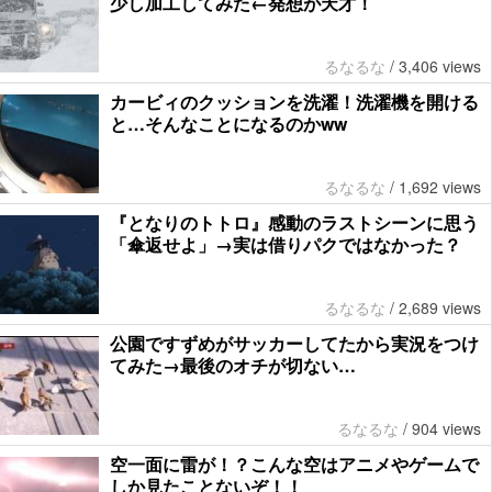
少し加工してみた←発想が天才！
るなるな
/
3,406 views
カービィのクッションを洗濯！洗濯機を開ける
と…そんなことになるのかww
るなるな
/
1,692 views
『となりのトトロ』感動のラストシーンに思う
「傘返せよ」→実は借りパクではなかった？
るなるな
/
2,689 views
公園ですずめがサッカーしてたから実況をつけ
てみた→最後のオチが切ない…
るなるな
/
904 views
空一面に雷が！？こんな空はアニメやゲームで
しか見たことないぞ！！