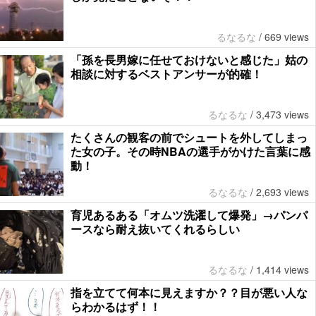
るなるな
/
669 views
「孫を長男嫁に任せておけないと感じた」姑の
相談に対するベストアンサーが的確！
るなるな
/
3,473 views
たくさんの観客の前でシュートを外してしまっ
た女の子。その時NBAの選手がかけた言葉に感
動！
るなるな
/
2,693 views
育児あるある「オムツ洗濯して爆発」→パンパ
ースなら耐え抜いてくれるらしい
るなるな
/
1,414 views
指を立てて何本に見えますか？？目が悪い人な
らわかるはず！！