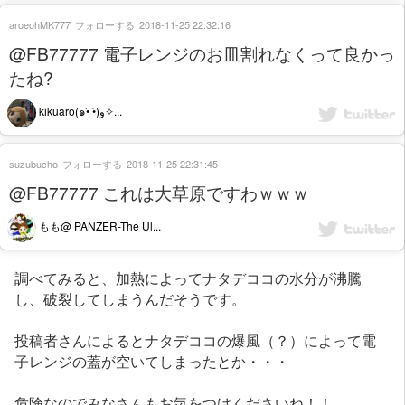
aroeohMK777
フォローする
2018-11-25 22:32:16
@FB77777 電子レンジのお皿割れなくって良かっ
たね?
kikuaro(๑•̀ •́)و✧...
suzubucho
フォローする
2018-11-25 22:31:45
@FB77777 これは大草原ですわｗｗｗ
もも@ PANZER-The Ul...
調べてみると、加熱によってナタデココの水分が沸騰
し、破裂してしまうんだそうです。
投稿者さんによるとナタデココの爆風（？）によって電
子レンジの蓋が空いてしまったとか・・・
危険なのでみなさんもお気をつけくださいね！！