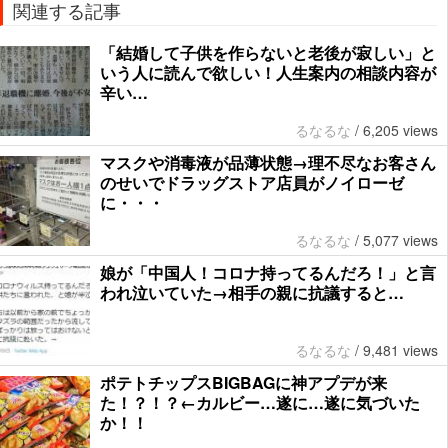
関連する記事
「結婚して子供を作らないと老後が寂しい」と
いう人に読んで欲しい！人生案内の相談内容が
辛い…
るなるな
/
6,205 views
マスクや消毒液が品薄状態→理不尽なお客さん
のせいでドラッグストア店員がノイローゼ
に・・・
るなるな
/
5,077 views
娘が「中国人！コロナ持ってるんだろ！」と言
われ泣いていた→相手の親に抗議すると…
るなるな
/
9,481 views
ポテトチップスBIGBAGに神アプデが来
た！？！？←カルビー…遂に…遂に気づいた
か！！