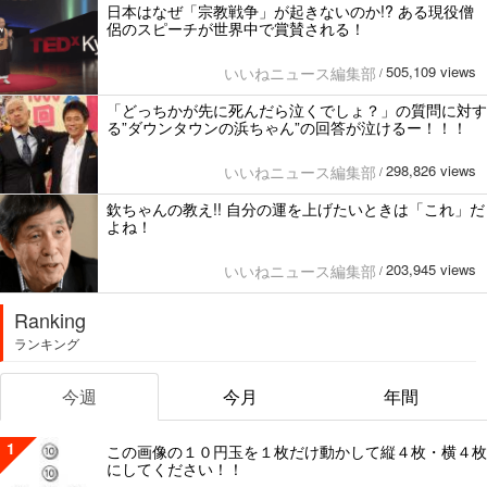
日本はなぜ「宗教戦争」が起きないのか!? ある現役僧
侶のスピーチが世界中で賞賛される！
505,109 views
いいねニュース編集部
/
「どっちかが先に死んだら泣くでしょ？」の質問に対す
る”ダウンタウンの浜ちゃん”の回答が泣けるー！！！
298,826 views
いいねニュース編集部
/
欽ちゃんの教え!! 自分の運を上げたいときは「これ」だ
よね！
203,945 views
いいねニュース編集部
/
Ranking
ランキング
今週
今月
年間
1
この画像の１０円玉を１枚だけ動かして縦４枚・横４枚
にしてください！！