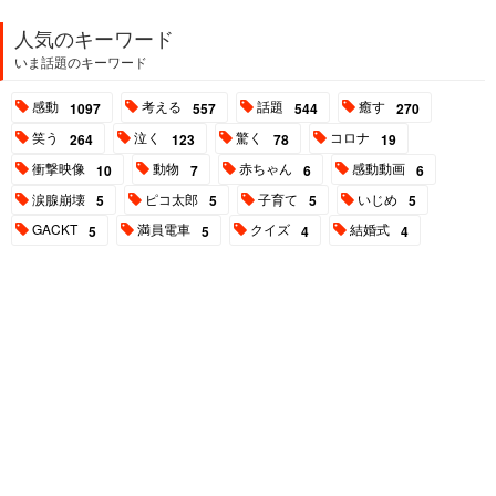
人気のキーワード
いま話題のキーワード
感動
考える
話題
癒す
1097
557
544
270
笑う
泣く
驚く
コロナ
264
123
78
19
衝撃映像
動物
赤ちゃん
感動動画
10
7
6
6
涙腺崩壊
ピコ太郎
子育て
いじめ
5
5
5
5
GACKT
満員電車
クイズ
結婚式
5
5
4
4