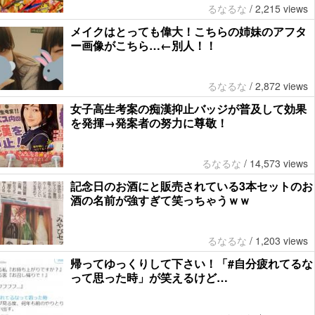
るなるな
/
2,215 views
メイクはとっても偉大！こちらの姉妹のアフタ
ー画像がこちら…←別人！！
るなるな
/
2,872 views
女子高生考案の痴漢抑止バッジが普及して効果
を発揮→発案者の努力に尊敬！
るなるな
/
14,573 views
記念日のお酒にと販売されている3本セットのお
酒の名前が強すぎて笑っちゃうｗｗ
るなるな
/
1,203 views
帰ってゆっくりして下さい！「#自分疲れてるな
って思った時」が笑えるけど…