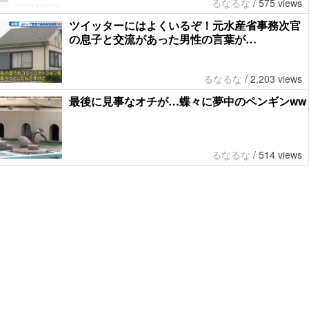
るなるな
/
575 views
ツイッターにはよくいるぞ！元水産省事務次官
の息子と交流があった男性の言葉が…
るなるな
/
2,203 views
最後に見事なオチが…蝶々に夢中のペンギンww
るなるな
/
514 views