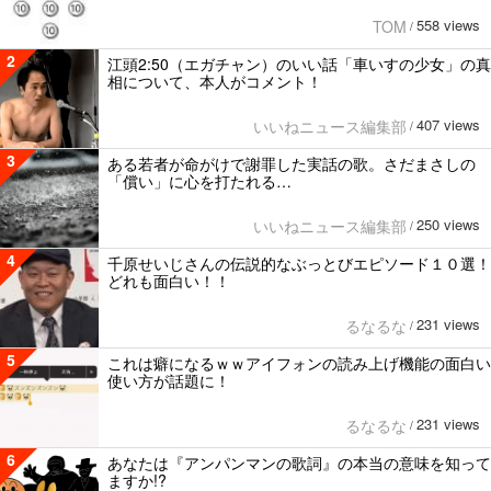
558 views
TOM
/
2
江頭2:50（エガチャン）のいい話「車いすの少女」の真
相について、本人がコメント！
407 views
いいねニュース編集部
/
3
ある若者が命がけで謝罪した実話の歌。さだまさしの
「償い」に心を打たれる…
250 views
いいねニュース編集部
/
4
千原せいじさんの伝説的なぶっとびエピソード１０選！
どれも面白い！！
231 views
るなるな
/
5
これは癖になるｗｗアイフォンの読み上げ機能の面白い
使い方が話題に！
231 views
るなるな
/
6
あなたは『アンパンマンの歌詞』の本当の意味を知って
ますか!?