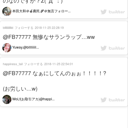
のなのですか？Σ(ﾟДﾟ；)
本田大和＠🍎農民 🌾＠無言フォロー...
blllliiiilllld
フォローする
2018-11-25 22:28:19
@FB77777 無惨なサランラップ…ww
Yuway.@blllliiiil...
happiness_tail
フォローする
2018-11-25 22:54:01
@FB77777 なぁにしてんのぉぉ！！！！?
(お労しい…w)
WoLf(お取引アカ)@happi...