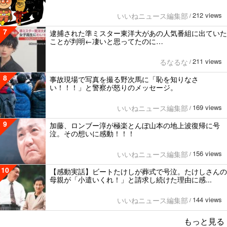
212 views
いいねニュース編集部
/
7
逮捕された準ミスター東洋大があの人気番組に出ていた
ことが判明←凄いと思ってたのに…
211 views
るなるな
/
8
事故現場で写真を撮る野次馬に「恥を知りなさ
い！！！」と警察が怒りのメッセージ。
169 views
いいねニュース編集部
/
9
加藤、ロンブー淳が極楽とんぼ山本の地上波復帰に号
泣。その想いに感動！！！
156 views
いいねニュース編集部
/
10
【感動実話】ビートたけしが葬式で号泣。たけしさんの
母親が「小遣いくれ！」と請求し続けた理由に感...
144 views
いいねニュース編集部
/
もっと見る