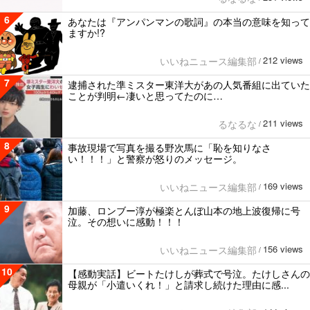
6
あなたは『アンパンマンの歌詞』の本当の意味を知って
ますか!?
212 views
いいねニュース編集部
/
7
逮捕された準ミスター東洋大があの人気番組に出ていた
ことが判明←凄いと思ってたのに…
211 views
るなるな
/
8
事故現場で写真を撮る野次馬に「恥を知りなさ
い！！！」と警察が怒りのメッセージ。
169 views
いいねニュース編集部
/
9
加藤、ロンブー淳が極楽とんぼ山本の地上波復帰に号
泣。その想いに感動！！！
156 views
いいねニュース編集部
/
10
【感動実話】ビートたけしが葬式で号泣。たけしさんの
母親が「小遣いくれ！」と請求し続けた理由に感...