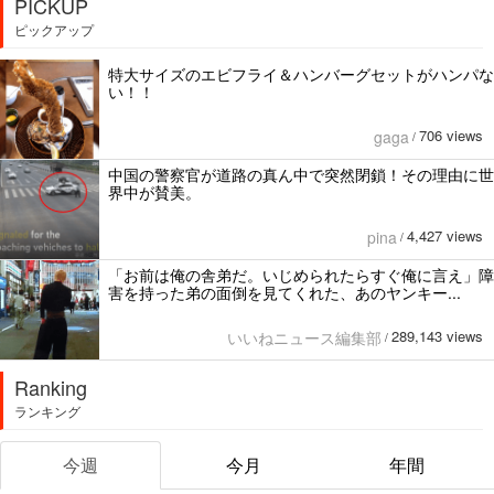
PICKUP
ピックアップ
特大サイズのエビフライ＆ハンバーグセットがハンパな
い！！
706 views
gaga
/
中国の警察官が道路の真ん中で突然閉鎖！その理由に世
界中が賛美。
4,427 views
pina
/
「お前は俺の舎弟だ。いじめられたらすぐ俺に言え」障
害を持った弟の面倒を見てくれた、あのヤンキー...
289,143 views
いいねニュース編集部
/
Ranking
ランキング
今週
今月
年間