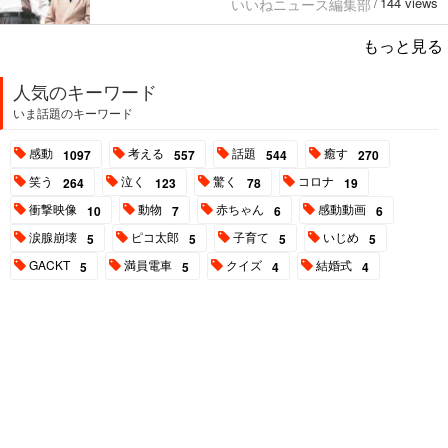
144 views
いいねニュース編集部
/
もっと見る
人気のキーワード
いま話題のキーワード
感動
考える
話題
癒す
1097
557
544
270
笑う
泣く
驚く
コロナ
264
123
78
19
衝撃映像
動物
赤ちゃん
感動動画
10
7
6
6
涙腺崩壊
ピコ太郎
子育て
いじめ
5
5
5
5
GACKT
満員電車
クイズ
結婚式
5
5
4
4