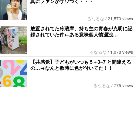
真にファンがザワつく・・・
るなるな
/
21,570 views
放置されてた冷蔵庫、持ち主の青春が克明に記
録されていた件←ある意味個人情漏洩…
るなるな
/
1,078 views
【共感覚】子どもがいつも 5＋3=7 と間違える
の…→なんと数時に色が付いてた！！
るなるな
/
775 views