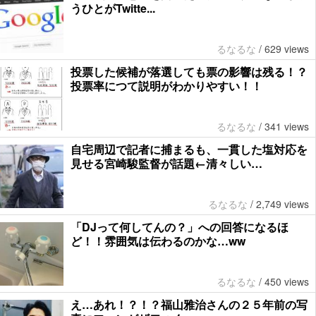
うひとがTwitte...
るなるな
/
629 views
投票した候補が落選しても票の影響は残る！？
投票率につて説明がわかりやすい！！
るなるな
/
341 views
自宅周辺で記者に捕まるも、一貫した塩対応を
見せる宮崎駿監督が話題←清々しい…
るなるな
/
2,749 views
「DJって何してんの？」への回答になるほ
ど！！雰囲気は伝わるのかな…ww
るなるな
/
450 views
え…あれ！？！？福山雅治さんの２５年前の写