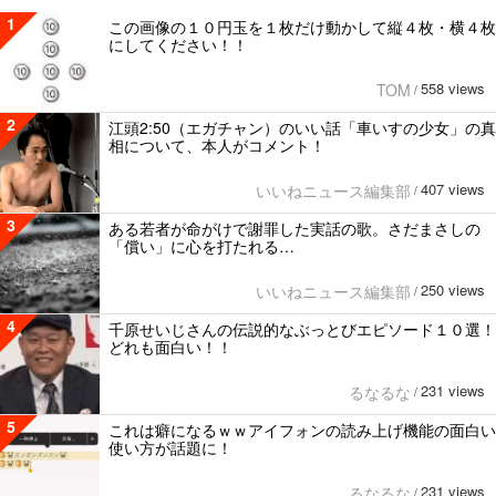
1
この画像の１０円玉を１枚だけ動かして縦４枚・横４枚
にしてください！！
558 views
TOM
/
2
江頭2:50（エガチャン）のいい話「車いすの少女」の真
相について、本人がコメント！
407 views
いいねニュース編集部
/
3
ある若者が命がけで謝罪した実話の歌。さだまさしの
「償い」に心を打たれる…
250 views
いいねニュース編集部
/
4
千原せいじさんの伝説的なぶっとびエピソード１０選！
どれも面白い！！
231 views
るなるな
/
5
これは癖になるｗｗアイフォンの読み上げ機能の面白い
使い方が話題に！
231 views
るなるな
/