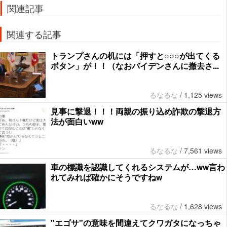
関連記事
関連する記事
トランプさんの机には「押すと○○○が出てくる
ボタン」が！！（なおバイデンさんに撤去さ...
るなるな
/
1,125 views
見事に撃退！！！両親の振り込め詐欺の撃退方
法が面白いww
るなるな
/
7,561 views
車の標識を認識してくれるシステムが…ww言わ
れてみれば確かにそうですねw
るなるな
/
1,628 views
"エゴサ"の意味を間違えてクワガタになっちゃ