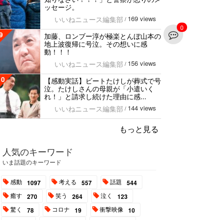
ッセージ。
169 views
いいねニュース編集部
/
0
9
加藤、ロンブー淳が極楽とんぼ山本の
地上波復帰に号泣。その想いに感
動！！！
156 views
いいねニュース編集部
/
10
【感動実話】ビートたけしが葬式で号
泣。たけしさんの母親が「小遣いく
れ！」と請求し続けた理由に感...
144 views
いいねニュース編集部
/
もっと見る
人気のキーワード
いま話題のキーワード
感動
考える
話題
1097
557
544
癒す
笑う
泣く
270
264
123
驚く
コロナ
衝撃映像
78
19
10