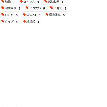
動物
赤ちゃん
感動動画
7
6
6
涙腺崩壊
ピコ太郎
子育て
5
5
5
いじめ
GACKT
満員電車
5
5
5
クイズ
結婚式
4
4