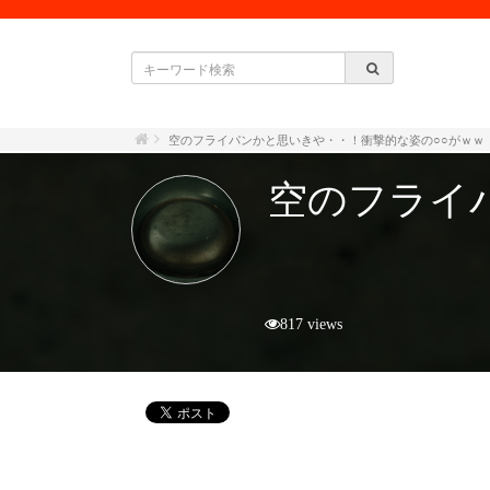
空のフライパンかと思いきや・・！衝撃的な姿の○○がｗｗ
空のフライ
817 views