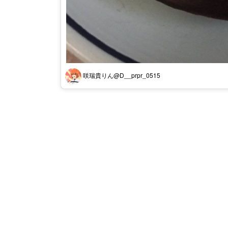
咲瑞貴りん@D__prpr_0515