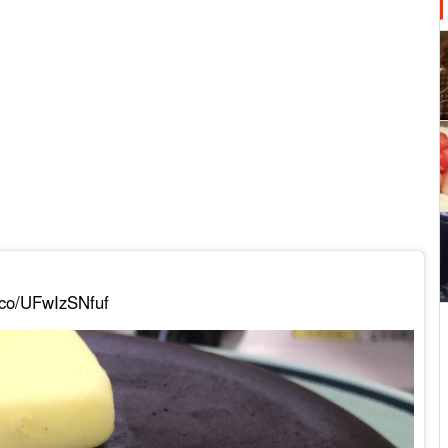
t.co/UFwIzSNfuf