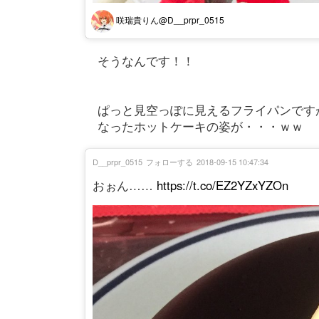
咲瑞貴りん@D__prpr_0515
そうなんです！！
ぱっと見空っぽに見えるフライパンです
なったホットケーキの姿が・・・ｗｗ
D__prpr_0515
フォローする
2018-09-15 10:47:34
おぉん……
https://t.co/EZ2YZxYZOn