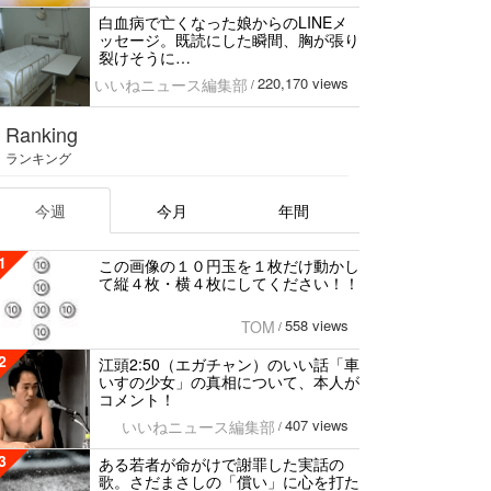
白血病で亡くなった娘からのLINEメ
ッセージ。既読にした瞬間、胸が張り
裂けそうに…
220,170 views
いいねニュース編集部
/
Ranking
ランキング
今週
今月
年間
1
この画像の１０円玉を１枚だけ動かし
て縦４枚・横４枚にしてください！！
558 views
TOM
/
2
江頭2:50（エガチャン）のいい話「車
いすの少女」の真相について、本人が
コメント！
407 views
いいねニュース編集部
/
3
ある若者が命がけで謝罪した実話の
歌。さだまさしの「償い」に心を打た