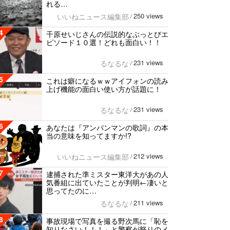
れる…
250 views
いいねニュース編集部
/
4
千原せいじさんの伝説的なぶっとびエ
ピソード１０選！どれも面白い！！
231 views
るなるな
/
5
これは癖になるｗｗアイフォンの読み
上げ機能の面白い使い方が話題に！
231 views
るなるな
/
6
あなたは『アンパンマンの歌詞』の本
当の意味を知ってますか!?
212 views
いいねニュース編集部
/
7
逮捕された準ミスター東洋大があの人
気番組に出ていたことが判明←凄いと
思ってたのに…
211 views
るなるな
/
8
事故現場で写真を撮る野次馬に「恥を
知りなさい！！！」と警察が怒りのメ