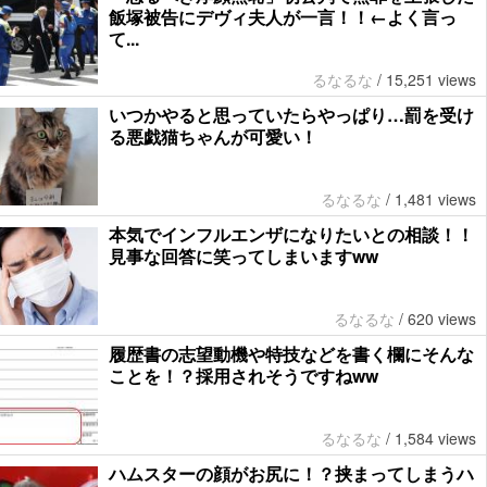
飯塚被告にデヴィ夫人が一言！！←よく言っ
て...
るなるな
/
15,251 views
いつかやると思っていたらやっぱり…罰を受け
る悪戯猫ちゃんが可愛い！
るなるな
/
1,481 views
本気でインフルエンザになりたいとの相談！！
見事な回答に笑ってしまいますww
るなるな
/
620 views
履歴書の志望動機や特技などを書く欄にそんな
ことを！？採用されそうですねww
るなるな
/
1,584 views
ハムスターの顔がお尻に！？挟まってしまうハ