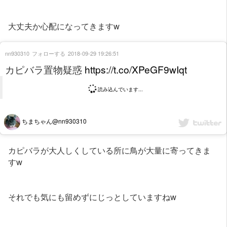
大丈夫か心配になってきますw
nn930310
フォローする
2018-09-29 19:26:51
カピバラ置物疑惑
https://t.co/XPeGF9wIqt
読み込んでいます...
ちまちゃん@nn930310
カピバラが大人しくしている所に鳥が大量に寄ってきま
すw
それでも気にも留めずにじっとしていますねw