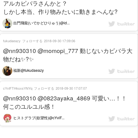
アルカピバラさんかと？
しかし本当、作り物みたいに動きまへんな?
出門飛龍(いでかどひりゅう)@id...
fukudaeazy
フォローする
2018-09-30 17:09:06
@nn930310 @momopi_777 動じないカピバラ大
物だね✨?✨
福新@fukudaeazy
cYvlFTHksxsYNYq
フォローする
2018-09-30 17:07:07
@nn930310 @0823ayaka_4869 可愛い…！！
何このユルユル感！
ヒストグラブ(欲望性)@cYvlF...