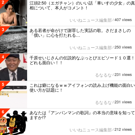
2
江頭2:50（エガチャン）のいい話「車いすの少女」の真
相について、本人がコメント！
407 views
いいねニュース編集部
/
3
ある若者が命がけで謝罪した実話の歌。さだまさしの
「償い」に心を打たれる…
250 views
いいねニュース編集部
/
4
千原せいじさんの伝説的なぶっとびエピソード１０選！
どれも面白い！！
231 views
るなるな
/
5
これは癖になるｗｗアイフォンの読み上げ機能の面白い
使い方が話題に！
231 views
るなるな
/
6
あなたは『アンパンマンの歌詞』の本当の意味を知って
ますか!?
212 views
いいねニュース編集部
/