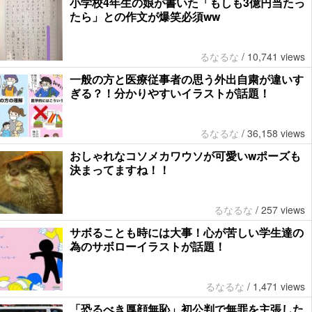
小学校4年生の娘が書いた「もしも3億円当たっ
たら」との作文が爆笑必須ww
るなるな
/
10,741 views
一般の方と医療従事者の思う外出自粛が違いす
ぎる？！分かりやすいイラストが話題！
るなるな
/
36,158 views
おしゃれなコソメカワウソが可愛いwポーズも
決まってますね！！
るなるな
/
257 views
サボることも時には大事！心が苦しい学生達の
為のサボローイラストが話題！
るなるな
/
1,471 views
「恐るべき厚顔無恥」初公判で無罪を主張した