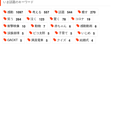
いま話題のキーワード
感動
考える
話題
癒す
1097
557
544
270
笑う
泣く
驚く
コロナ
264
123
78
19
衝撃映像
動物
赤ちゃん
感動動画
10
7
6
6
涙腺崩壊
ピコ太郎
子育て
いじめ
5
5
5
5
GACKT
満員電車
クイズ
結婚式
5
5
4
4