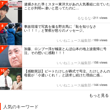
7
逮捕された準ミスター東洋大があの人気番組に出ていた
ことが判明←凄いと思ってたのに…
211 views
るなるな
/
8
事故現場で写真を撮る野次馬に「恥を知りなさ
い！！！」と警察が怒りのメッセージ。
169 views
いいねニュース編集部
/
9
加藤、ロンブー淳が極楽とんぼ山本の地上波復帰に号
泣。その想いに感動！！！
156 views
いいねニュース編集部
/
10
【感動実話】ビートたけしが葬式で号泣。たけしさんの
母親が「小遣いくれ！」と請求し続けた理由に感...
144 views
いいねニュース編集部
/
もっと見る
人気のキーワード