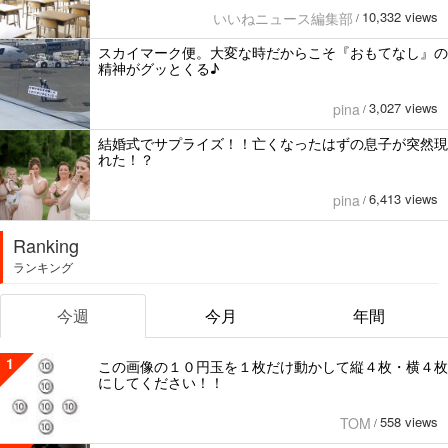
10,332 views
いいねニュース編集部
/
スカイマーク便。大変な時だからこそ『おもてなし』の
精神がグッとくる♪
3,027 views
pina
/
結婚式でサプライズ！！亡くなったはずの息子が突然現
れた！？
6,413 views
pina
/
Ranking
ランキング
今週
今月
年間
1
この画像の１０円玉を１枚だけ動かして縦４枚・横４枚
にしてください！！
558 views
TOM
/