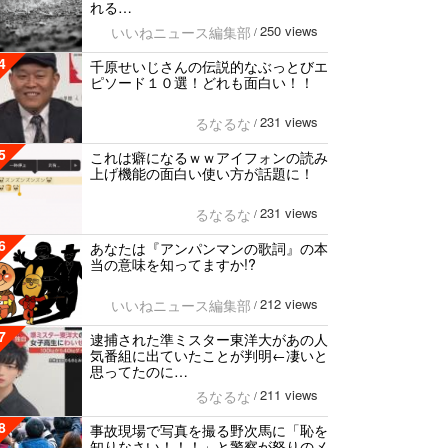
れる…
250 views
いいねニュース編集部
/
4
千原せいじさんの伝説的なぶっとびエ
ピソード１０選！どれも面白い！！
231 views
るなるな
/
5
これは癖になるｗｗアイフォンの読み
上げ機能の面白い使い方が話題に！
231 views
るなるな
/
6
あなたは『アンパンマンの歌詞』の本
当の意味を知ってますか!?
212 views
いいねニュース編集部
/
7
逮捕された準ミスター東洋大があの人
気番組に出ていたことが判明←凄いと
思ってたのに…
211 views
るなるな
/
8
事故現場で写真を撮る野次馬に「恥を
知りなさい！！！」と警察が怒りのメ