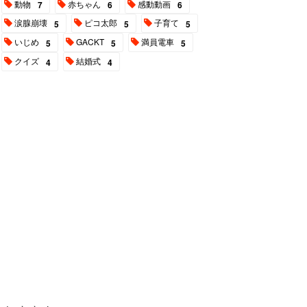
動物
赤ちゃん
感動動画
7
6
6
涙腺崩壊
ピコ太郎
子育て
5
5
5
いじめ
GACKT
満員電車
5
5
5
クイズ
結婚式
4
4