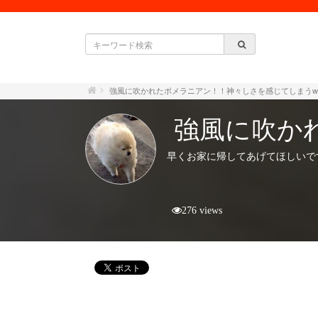
強風に吹かれたポメラニアン！！神々しさを感じてしまうw
強風に吹か
早くお家に帰してあげてほしいで
276 views