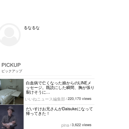
るなるな
PICKUP
ピックアップ
白血病で亡くなった娘からのLINEメ
ッセージ。既読にした瞬間、胸が張り
裂けそうに…
220,170 views
いいねニュース編集部
/
だいすけお兄さんがDaisukeになって
帰ってきた！
3,622 views
pina
/