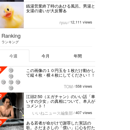
銭湯営業終了時のあひる風呂。男湯と
女湯の違いが大反響♨
12,111 views
ryuu
/
Ranking
ランキング
今週
今月
年間
1
この画像の１０円玉を１枚だけ動かし
て縦４枚・横４枚にしてください！！
558 views
TOM
/
2
江頭2:50（エガチャン）のいい話「車
いすの少女」の真相について、本人が
コメント！
407 views
いいねニュース編集部
/
3
ある若者が命がけで謝罪した実話の
歌。さだまさしの「償い」に心を打た