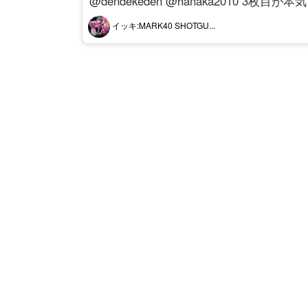
@dendekeden @hanaka2010 3
イッキ:MARK40 SHOTGU...