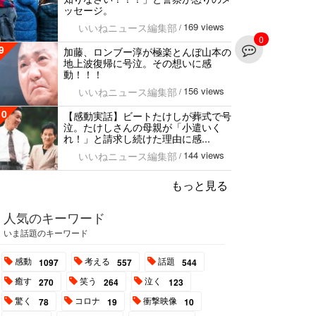
ッセージ。
169 views
いいねニュース編集部
/
0
9
加藤、ロンブー淳が極楽とんぼ山本の
地上波復帰に号泣。その想いに感
動！！！
156 views
いいねニュース編集部
/
10
【感動実話】ビートたけしが葬式で号
泣。たけしさんの母親が「小遣いく
れ！」と請求し続けた理由に感...
144 views
いいねニュース編集部
/
もっと見る
人気のキーワード
いま話題のキーワード
感動
考える
話題
1097
557
544
癒す
笑う
泣く
270
264
123
驚く
コロナ
衝撃映像
78
19
10