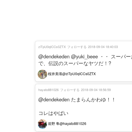
ziTpU0qICCs0ZTX
フォローする
2018-09-04 18:40:03
@dendekeden @yuki_beee ・・ スー
で、伝説のスーパーなヤツだ！?
桜井美瑛@ziTpU0qICCs0ZTX
hayato881026
フォローする
2018-09-04 18:56:59
@dendekeden たまらんかわゆ！！
コレはやばい
前野 隼@hayato881026