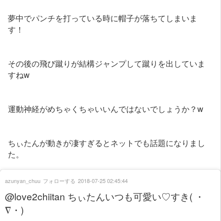
夢中でパンチを打っている時に帽子が落ちてしまいま
す！
その後の飛び蹴りが結構ジャンプして蹴りを出していま
すねw
運動神経がめちゃくちゃいいんではないでしょうか？w
ちぃたんが動きが凄すぎるとネットでも話題になりまし
た。
azunyan_chuu
フォローする
2018-07-25 02:45:44
@love2chiitan ちぃたんいつも可愛い♡すき( ・
∇・)