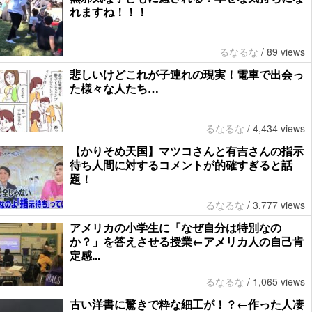
れますね！！！
るなるな
/
89 views
悲しいけどこれが子連れの現実！電車で出会っ
た様々な人たち…
るなるな
/
4,434 views
【かりそめ天国】マツコさんと有吉さんの指示
待ち人間に対するコメントが的確すぎると話
題！
るなるな
/
3,777 views
アメリカの小学生に「なぜ自分は特別なの
か？」を答えさせる授業←アメリカ人の自己肯
定感...
るなるな
/
1,065 views
古い洋書に驚きで粋な細工が！？←作った人凄