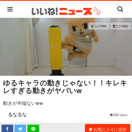
笑う(1753)
驚く(1335)
ゆるキャラの動きじゃない！！キレキ
レすぎる動きがヤバいw
動きが半端ないww
るなるな
264 views
お気に入りに追加