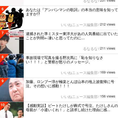
231 views
るなるな
/
6
あなたは『アンパンマンの歌詞』の本当の意味を知って
ますか!?
212 views
いいねニュース編集部
/
7
逮捕された準ミスター東洋大があの人気番組に出ていた
ことが判明←凄いと思ってたのに…
211 views
るなるな
/
8
事故現場で写真を撮る野次馬に「恥を知りなさ
い！！！」と警察が怒りのメッセージ。
169 views
いいねニュース編集部
/
9
加藤、ロンブー淳が極楽とんぼ山本の地上波復帰に号
泣。その想いに感動！！！
156 views
いいねニュース編集部
/
10
【感動実話】ビートたけしが葬式で号泣。たけしさんの
母親が「小遣いくれ！」と請求し続けた理由に感...