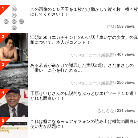
1
この画像の１０円玉を１枚だけ動かして縦４枚・横４枚
にしてください！！
558 views
TOM
/
2
江頭2:50（エガチャン）のいい話「車いすの少女」の真
相について、本人がコメント！
407 views
いいねニュース編集部
/
3
ある若者が命がけで謝罪した実話の歌。さだまさしの
「償い」に心を打たれる…
250 views
いいねニュース編集部
/
4
千原せいじさんの伝説的なぶっとびエピソード１０選！
どれも面白い！！
231 views
るなるな
/
5
これは癖になるｗｗアイフォンの読み上げ機能の面白い
使い方が話題に！