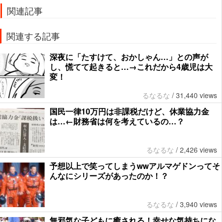
関連記事
関連する記事
深夜に「たすけて、おかしゃん…」との声が
し、慌てて起きると…→これだから4歳児は大
変！
るなるな
/
31,440 views
国民一律10万円は非課税だけど、休業協力金
は…←財務省は何を考えているの…？
るなるな
/
2,426 views
予想以上で笑ってしまうwwアルマゲドンってそ
んなにシリーズがあったのか！？
るなるな
/
3,940 views
無邪気な子どもに癒される！幸せな気持ちにな