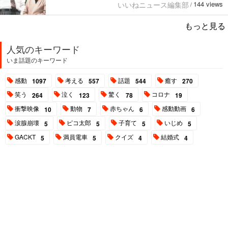
144 views
いいねニュース編集部
/
もっと見る
人気のキーワード
いま話題のキーワード
感動
考える
話題
癒す
1097
557
544
270
笑う
泣く
驚く
コロナ
264
123
78
19
衝撃映像
動物
赤ちゃん
感動動画
10
7
6
6
涙腺崩壊
ピコ太郎
子育て
いじめ
5
5
5
5
GACKT
満員電車
クイズ
結婚式
5
5
4
4