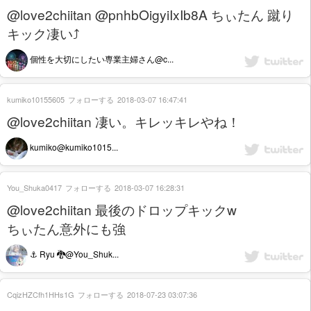
@love2chiitan @pnhbOigyiIxIb8A ちぃたん 蹴り
キック凄い⤴️
個性を大切にしたい専業主婦さん@c...
kumiko10155605
フォローする
2018-03-07 16:47:41
@love2chiitan 凄い。キレッキレやね！
kumiko@kumiko1015...
You_Shuka0417
フォローする
2018-03-07 16:28:31
@love2chiitan 最後のドロップキックw
ちぃたん意外にも強
⚓️ Ryu 🐉@You_Shuk...
CqizHZCfh1HHs1G
フォローする
2018-07-23 03:07:36