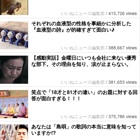
いいねニュース編集部
/
415,726 views
それぞれの血液型の性格を事細かに分析した
『血液型の詩』が的確すぎて面白い♪
いいねニュース編集部
/
388,667 views
【感動実話】金曜日にいつも会社に来ない優秀
な部下。その理由を知り、涙が止まらない。
いいねニュース編集部
/
381,653 views
笑点で「18才と81才の違い」のお題に対する回
答が面白すぎる！！！
いいねニュース編集部
/
375,786 views
あなたは「島唄」の歌詞の本当に意味を知って
いますか!?