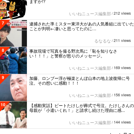
ますか!?
212 views
いいねニュース編集部
/
7
逮捕された準ミスター東洋大があの人気番組に出ていた
ことが判明←凄いと思ってたのに…
211 views
るなるな
/
8
事故現場で写真を撮る野次馬に「恥を知りなさ
い！！！」と警察が怒りのメッセージ。
169 views
いいねニュース編集部
/
9
加藤、ロンブー淳が極楽とんぼ山本の地上波復帰に号
泣。その想いに感動！！！
156 views
いいねニュース編集部
/
10
【感動実話】ビートたけしが葬式で号泣。たけしさんの
母親が「小遣いくれ！」と請求し続けた理由に感...
144 views
いいねニュース編集部
/