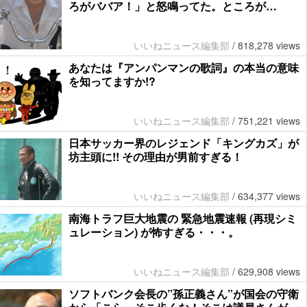
ろがババア！」と怒鳴ってた。ところが…
いいねニュース編集部
/
818,278 views
あなたは『アンパンマンの歌詞』の本当の意味
を知ってますか!?
いいねニュース編集部
/
751,221 views
日本サッカー界のレジェンド「キングカズ」が
坊主頭に!! その理由が男前すぎる！
いいねニュース編集部
/
634,377 views
南海トラフ巨大地震の 緊急地震速報 (再現シミ
ュレーション) が怖すぎる・・・。
いいねニュース編集部
/
629,908 views
ソフトバンク会長の”孫正義さん”が国会の守衛