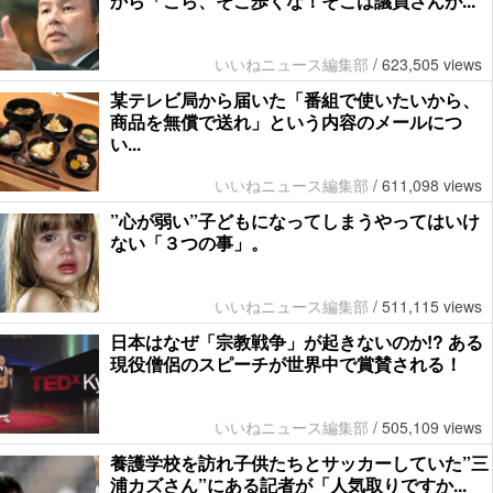
から「こら、そこ歩くな！そこは議員さんが...
いいねニュース編集部
/
623,505 views
某テレビ局から届いた「番組で使いたいから、
商品を無償で送れ」という内容のメールにつ
い...
いいねニュース編集部
/
611,098 views
”心が弱い”子どもになってしまうやってはいけ
ない「３つの事」。
いいねニュース編集部
/
511,115 views
日本はなぜ「宗教戦争」が起きないのか!? ある
現役僧侶のスピーチが世界中で賞賛される！
いいねニュース編集部
/
505,109 views
養護学校を訪れ子供たちとサッカーしていた”三
浦カズさん”にある記者が「人気取りですか...