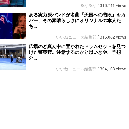
るなるな
/
316,741 views
ある実力派バンドが名曲「天国への階段」をカ
バー。その素晴らしさにオリジナルの本人た
ち...
いいねニュース編集部
/
315,062 views
広場のど真ん中に置かれたドラムセットを見つ
けた警察官。注意するのかと思いきや、予想
外...
いいねニュース編集部
/
304,163 views