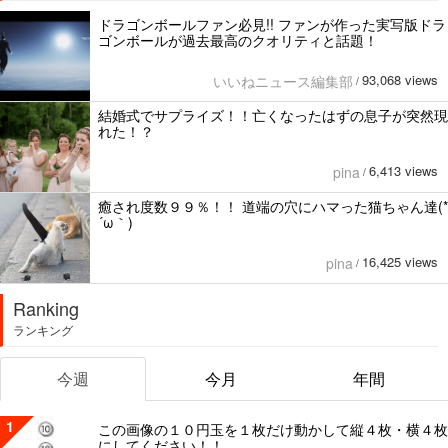
ドラゴンボールファン必見!! ファンが作った実写版ドラ
ゴンボールが過去最高のクオリティと話題！
93,068 views
いいねニュース編集部
/
結婚式でサプライズ！！亡くなったはずの息子が突然現
れた！？
6,413 views
pina
/
癒され度数９９％！！ 道端の穴にハマった猫ちゃん達(*
´ω｀)
16,425 views
pina
/
Ranking
ランキング
今週
今月
年間
1
この画像の１０円玉を１枚だけ動かして縦４枚・横４枚
にしてください！！