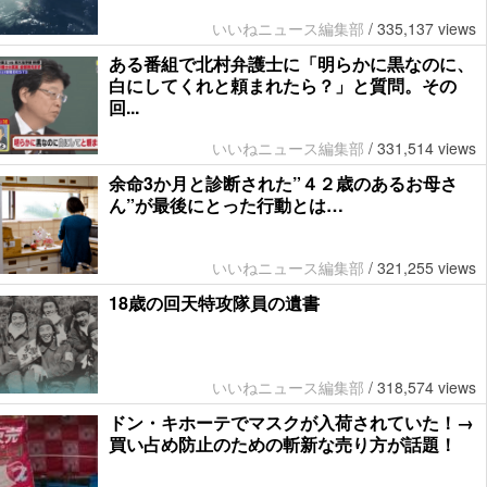
いいねニュース編集部
/
335,137 views
ある番組で北村弁護士に「明らかに黒なのに、
白にしてくれと頼まれたら？」と質問。その
回...
いいねニュース編集部
/
331,514 views
余命3か月と診断された”４２歳のあるお母さ
ん”が最後にとった行動とは…
いいねニュース編集部
/
321,255 views
18歳の回天特攻隊員の遺書
いいねニュース編集部
/
318,574 views
ドン・キホーテでマスクが入荷されていた！→
買い占め防止のための斬新な売り方が話題！