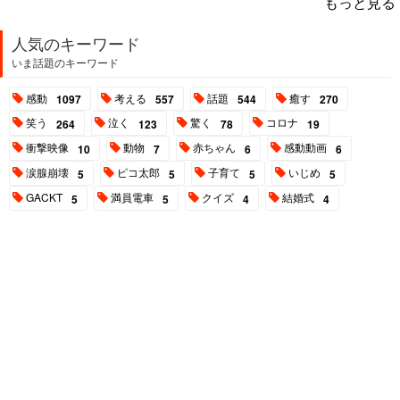
もっと見る
人気のキーワード
いま話題のキーワード
感動
考える
話題
癒す
1097
557
544
270
笑う
泣く
驚く
コロナ
264
123
78
19
衝撃映像
動物
赤ちゃん
感動動画
10
7
6
6
涙腺崩壊
ピコ太郎
子育て
いじめ
5
5
5
5
GACKT
満員電車
クイズ
結婚式
5
5
4
4