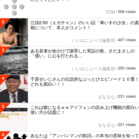
558 views
TOM
/
2
江頭2:50（エガチャン）のいい話「車いすの少女」の真
相について、本人がコメント！
407 views
いいねニュース編集部
/
3
ある若者が命がけで謝罪した実話の歌。さだまさしの
「償い」に心を打たれる…
250 views
いいねニュース編集部
/
4
千原せいじさんの伝説的なぶっとびエピソード１０選！
どれも面白い！！
231 views
るなるな
/
5
これは癖になるｗｗアイフォンの読み上げ機能の面白い
使い方が話題に！
231 views
るなるな
/
6
あなたは『アンパンマンの歌詞』の本当の意味を知って