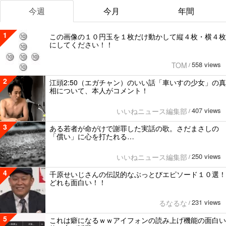
今週
今月
年間
1
この画像の１０円玉を１枚だけ動かして縦４枚・横４枚
にしてください！！
558 views
TOM
/
2
江頭2:50（エガチャン）のいい話「車いすの少女」の真
相について、本人がコメント！
407 views
いいねニュース編集部
/
3
ある若者が命がけで謝罪した実話の歌。さだまさしの
「償い」に心を打たれる…
250 views
いいねニュース編集部
/
4
千原せいじさんの伝説的なぶっとびエピソード１０選！
どれも面白い！！
231 views
るなるな
/
5
これは癖になるｗｗアイフォンの読み上げ機能の面白い