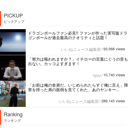
PICKUP
ピックアップ
ドラゴンボールファン必見!! ファンが作った実写版ドラ
ゴンボールが過去最高のクオリティと話題！
93,068 views
いいねニュース編集部
/
「努力は報われますか？」イチローの言葉にぐうの音も
出ない。カッコよすぎます！
10,740 views
ryuu
/
「お前は俺の舎弟だ。いじめられたらすぐ俺に言え」障
害を持った弟の面倒を見てくれた、あのヤンキー...
289,143 views
いいねニュース編集部
/
Ranking
ランキング