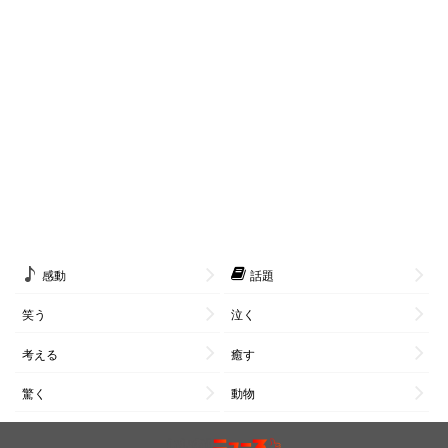
感動
話題
笑う
泣く
考える
癒す
驚く
動物