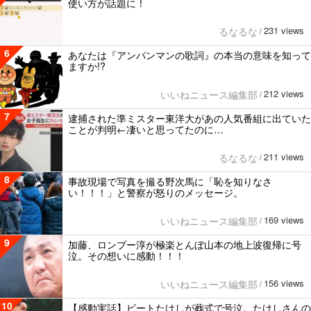
使い方が話題に！
231 views
るなるな
/
6
あなたは『アンパンマンの歌詞』の本当の意味を知って
ますか!?
212 views
いいねニュース編集部
/
7
逮捕された準ミスター東洋大があの人気番組に出ていた
ことが判明←凄いと思ってたのに…
211 views
るなるな
/
8
事故現場で写真を撮る野次馬に「恥を知りなさ
い！！！」と警察が怒りのメッセージ。
169 views
いいねニュース編集部
/
9
加藤、ロンブー淳が極楽とんぼ山本の地上波復帰に号
泣。その想いに感動！！！
156 views
いいねニュース編集部
/
10
【感動実話】ビートたけしが葬式で号泣。たけしさんの