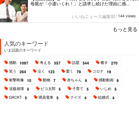
母親が「小遣いくれ！」と請求し続けた理由に感...
144 views
いいねニュース編集部
/
もっと見る
人気のキーワード
いま話題のキーワード
感動
考える
話題
癒す
1097
557
544
270
笑う
泣く
驚く
コロナ
264
123
78
19
衝撃映像
動物
赤ちゃん
感動動画
10
7
6
6
涙腺崩壊
ピコ太郎
子育て
いじめ
5
5
5
5
GACKT
満員電車
クイズ
結婚式
5
5
4
4