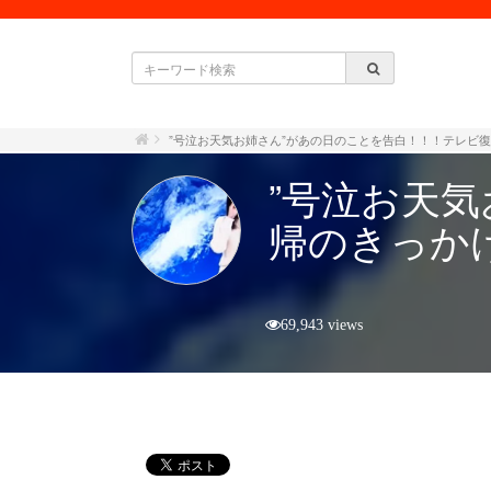
”号泣お天気お姉さん”があの日のことを告白！！！テレビ
”号泣お天
帰のきっか
69,943 views