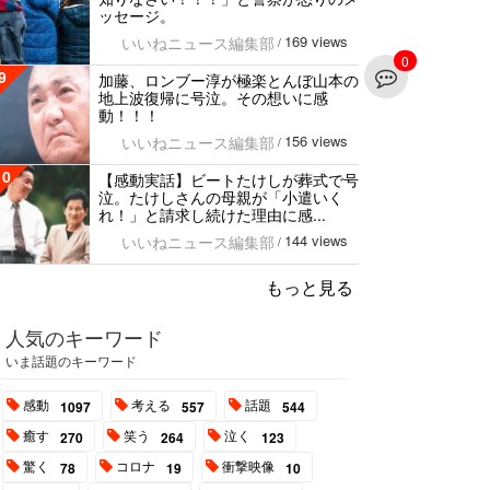
ッセージ。
169 views
いいねニュース編集部
/
0
9
加藤、ロンブー淳が極楽とんぼ山本の
地上波復帰に号泣。その想いに感
動！！！
156 views
いいねニュース編集部
/
10
【感動実話】ビートたけしが葬式で号
泣。たけしさんの母親が「小遣いく
れ！」と請求し続けた理由に感...
144 views
いいねニュース編集部
/
もっと見る
人気のキーワード
いま話題のキーワード
感動
考える
話題
1097
557
544
癒す
笑う
泣く
270
264
123
驚く
コロナ
衝撃映像
78
19
10