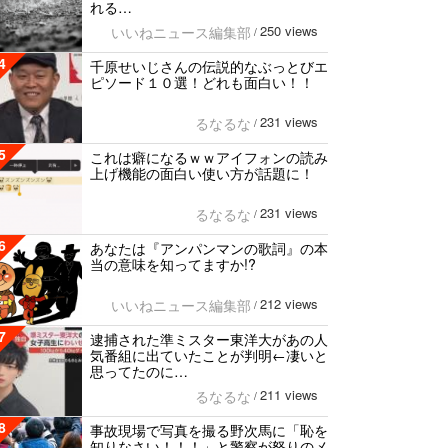
れる…
250 views
いいねニュース編集部
/
4
千原せいじさんの伝説的なぶっとびエ
ピソード１０選！どれも面白い！！
231 views
るなるな
/
5
これは癖になるｗｗアイフォンの読み
上げ機能の面白い使い方が話題に！
231 views
るなるな
/
6
あなたは『アンパンマンの歌詞』の本
当の意味を知ってますか!?
212 views
いいねニュース編集部
/
7
逮捕された準ミスター東洋大があの人
気番組に出ていたことが判明←凄いと
思ってたのに…
211 views
るなるな
/
8
事故現場で写真を撮る野次馬に「恥を
知りなさい！！！」と警察が怒りのメ