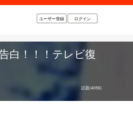
ユーザー登録
ログイン
を告白！！！テレビ復
・
話題(4056)