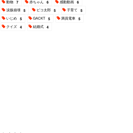
動物
赤ちゃん
感動動画
7
6
6
涙腺崩壊
ピコ太郎
子育て
5
5
5
いじめ
GACKT
満員電車
5
5
5
クイズ
結婚式
4
4