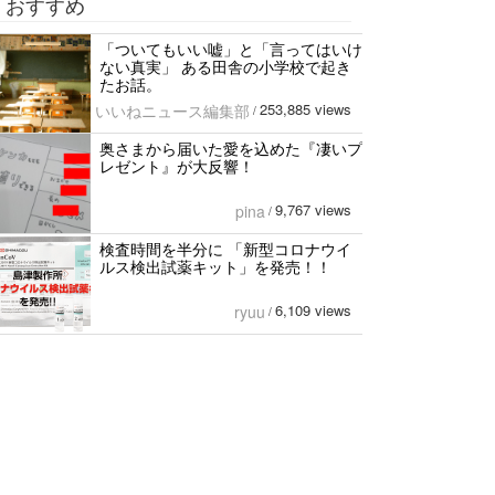
おすすめ
「ついてもいい嘘」と「言ってはいけ
ない真実」 ある田舎の小学校で起き
たお話。
253,885 views
いいねニュース編集部
/
奥さまから届いた愛を込めた『凄いプ
レゼント』が大反響！
9,767 views
pina
/
検査時間を半分に 「新型コロナウイ
ルス検出試薬キット」を発売！！
6,109 views
ryuu
/