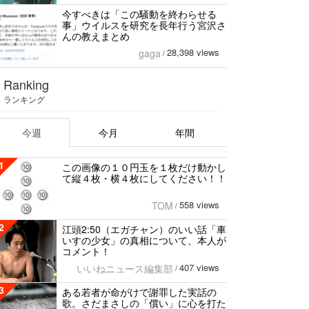
今すべきは「この騒動を終わらせる
事」ウイルスを研究を長年行う宮沢さ
んの教えまとめ
28,398 views
gaga
/
Ranking
ランキング
今週
今月
年間
1
この画像の１０円玉を１枚だけ動かし
て縦４枚・横４枚にしてください！！
558 views
TOM
/
2
江頭2:50（エガチャン）のいい話「車
いすの少女」の真相について、本人が
コメント！
407 views
いいねニュース編集部
/
3
ある若者が命がけで謝罪した実話の
歌。さだまさしの「償い」に心を打た