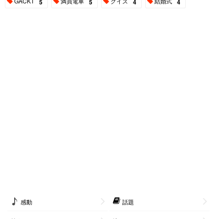
GACKT
満員電車
クイズ
結婚式
5
5
4
4
感動
話題