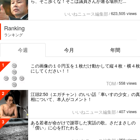
ら、そこ歩くな！そこは議員さんが通る場所だ...
623,505 views
いいねニュース編集部
/
Ranking
ランキング
今週
今月
年間
1
この画像の１０円玉を１枚だけ動かして縦４枚・横４枚
にしてください！！
558 views
TOM
/
2
江頭2:50（エガチャン）のいい話「車いすの少女」の真
相について、本人がコメント！
407 views
いいねニュース編集部
/
3
ある若者が命がけで謝罪した実話の歌。さだまさしの
「償い」に心を打たれる…
250 views