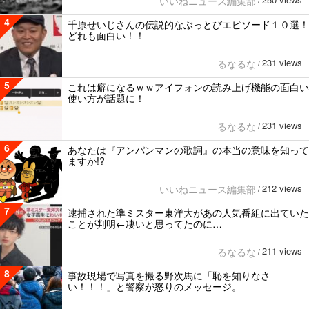
いいねニュース編集部
/
4
千原せいじさんの伝説的なぶっとびエピソード１０選！
どれも面白い！！
231 views
るなるな
/
5
これは癖になるｗｗアイフォンの読み上げ機能の面白い
使い方が話題に！
231 views
るなるな
/
6
あなたは『アンパンマンの歌詞』の本当の意味を知って
ますか!?
212 views
いいねニュース編集部
/
7
逮捕された準ミスター東洋大があの人気番組に出ていた
ことが判明←凄いと思ってたのに…
211 views
るなるな
/
8
事故現場で写真を撮る野次馬に「恥を知りなさ
い！！！」と警察が怒りのメッセージ。