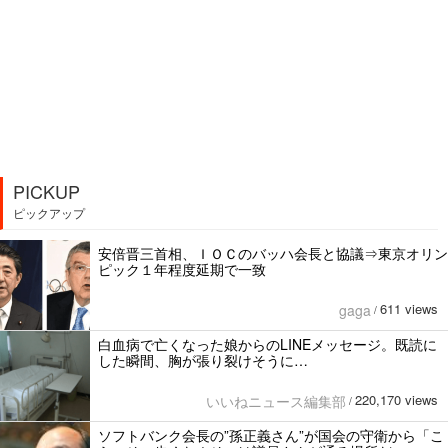
PICKUP
ピックアップ
安倍晋三首相、ＩＯＣのバッハ会長と協議⇒東京オリン
ピック１年程度延期で一致
611 views
gaga
/
白血病で亡くなった娘からのLINEメッセージ。既読に
した瞬間、胸が張り裂けそうに…
220,170 views
いいねニュース編集部
/
ソフトバンク会長の”孫正義さん”が国会の守衛から「こ