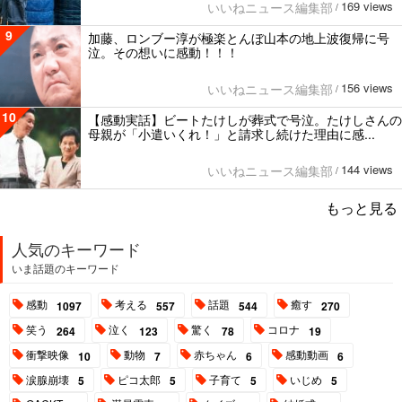
169 views
いいねニュース編集部
/
9
加藤、ロンブー淳が極楽とんぼ山本の地上波復帰に号
泣。その想いに感動！！！
156 views
いいねニュース編集部
/
10
【感動実話】ビートたけしが葬式で号泣。たけしさんの
母親が「小遣いくれ！」と請求し続けた理由に感...
144 views
いいねニュース編集部
/
もっと見る
人気のキーワード
いま話題のキーワード
感動
考える
話題
癒す
1097
557
544
270
笑う
泣く
驚く
コロナ
264
123
78
19
衝撃映像
動物
赤ちゃん
感動動画
10
7
6
6
涙腺崩壊
ピコ太郎
子育て
いじめ
5
5
5
5