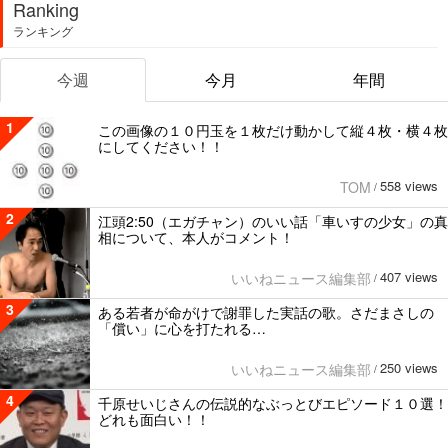
Ranking
ランキング
今週
今月
年間
1
この画像の１０円玉を１枚だけ動かして縦４枚・横４枚
にしてください！！
558 views
TOM
/
2
江頭2:50（エガチャン）のいい話「車いすの少女」の真
相について、本人がコメント！
407 views
いいねニュース編集部
/
3
ある若者が命がけで謝罪した実話の歌。さだまさしの
「償い」に心を打たれる…
250 views
いいねニュース編集部
/
4
千原せいじさんの伝説的なぶっとびエピソード１０選！
どれも面白い！！