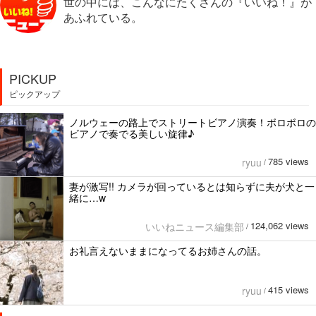
世の中には、こんなにたくさんの『いいね！』が
あふれている。
PICKUP
ピックアップ
ノルウェーの路上でストリートビアノ演奏！ボロボロの
ビアノで奏でる美しい旋律♪
785 views
ryuu
/
妻が激写!! カメラが回っているとは知らずに夫が犬と一
緒に…w
124,062 views
いいねニュース編集部
/
お礼言えないままになってるお姉さんの話。
415 views
ryuu
/