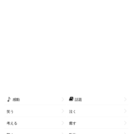
感動
話題
笑う
泣く
考える
癒す