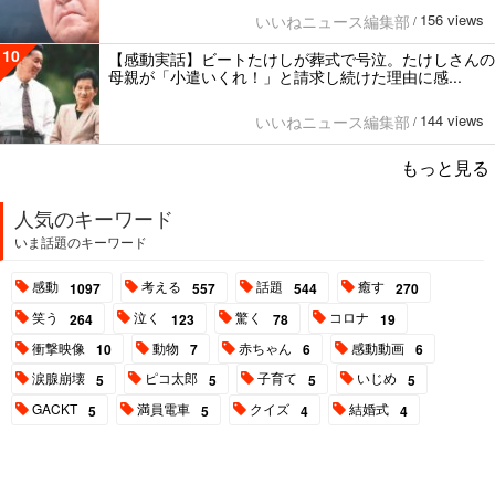
156 views
いいねニュース編集部
/
10
【感動実話】ビートたけしが葬式で号泣。たけしさんの
母親が「小遣いくれ！」と請求し続けた理由に感...
144 views
いいねニュース編集部
/
もっと見る
人気のキーワード
いま話題のキーワード
感動
考える
話題
癒す
1097
557
544
270
笑う
泣く
驚く
コロナ
264
123
78
19
衝撃映像
動物
赤ちゃん
感動動画
10
7
6
6
涙腺崩壊
ピコ太郎
子育て
いじめ
5
5
5
5
GACKT
満員電車
クイズ
結婚式
5
5
4
4