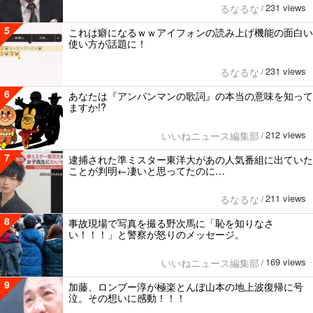
231 views
るなるな
/
5
これは癖になるｗｗアイフォンの読み上げ機能の面白い
使い方が話題に！
231 views
るなるな
/
6
あなたは『アンパンマンの歌詞』の本当の意味を知って
ますか!?
212 views
いいねニュース編集部
/
7
逮捕された準ミスター東洋大があの人気番組に出ていた
ことが判明←凄いと思ってたのに…
211 views
るなるな
/
8
事故現場で写真を撮る野次馬に「恥を知りなさ
い！！！」と警察が怒りのメッセージ。
169 views
いいねニュース編集部
/
9
加藤、ロンブー淳が極楽とんぼ山本の地上波復帰に号
泣。その想いに感動！！！