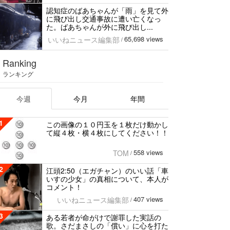
認知症のばあちゃんが「雨」を見て外
に飛び出し交通事故に遭い亡くなっ
た。ばあちゃんが外に飛び出し...
65,698 views
いいねニュース編集部
/
Ranking
ランキング
今週
今月
年間
1
この画像の１０円玉を１枚だけ動かし
て縦４枚・横４枚にしてください！！
558 views
TOM
/
2
江頭2:50（エガチャン）のいい話「車
いすの少女」の真相について、本人が
コメント！
407 views
いいねニュース編集部
/
3
ある若者が命がけで謝罪した実話の
歌。さだまさしの「償い」に心を打た