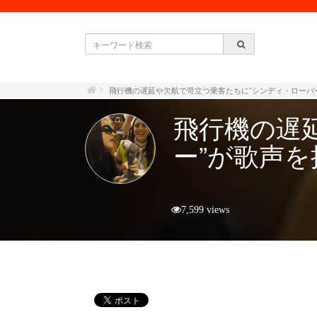
飛行機の遅延や欠航で苛立つ乗客たちに”シンディ・ローパ
飛行機の遅
ー”が歌声
7,599 views