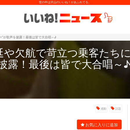
世の中は沢山のいいね！があふれてる。
ー”が歌声を披露！最後は皆で大合唱～♪
延や欠航で苛立つ乗客たちに
を披露！最後は皆で大合唱～
感動
話題
お気に入りに追加