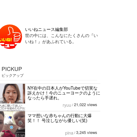
いいねニュース編集部
世の中には、こんなにたくさんの『い
いね！』があふれている。
PICKUP
ピックアップ
NY在中の日本人がYouTubeで切実な
訴えかけ！今のニューヨークのように
なったら手遅れ。
21,022 views
ryuu
/
ママ想いな赤ちゃんの行動に大爆
笑！！ 号泣しながら優しい(笑)
3,245 views
pina
/