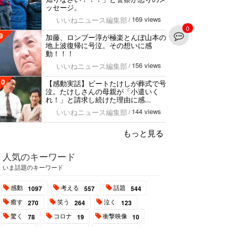
ッセージ。
169 views
いいねニュース編集部
/
0
9
加藤、ロンブー淳が極楽とんぼ山本の
地上波復帰に号泣。その想いに感
動！！！
156 views
いいねニュース編集部
/
10
【感動実話】ビートたけしが葬式で号
泣。たけしさんの母親が「小遣いく
れ！」と請求し続けた理由に感...
144 views
いいねニュース編集部
/
もっと見る
人気のキーワード
いま話題のキーワード
感動
考える
話題
1097
557
544
癒す
笑う
泣く
270
264
123
驚く
コロナ
衝撃映像
78
19
10