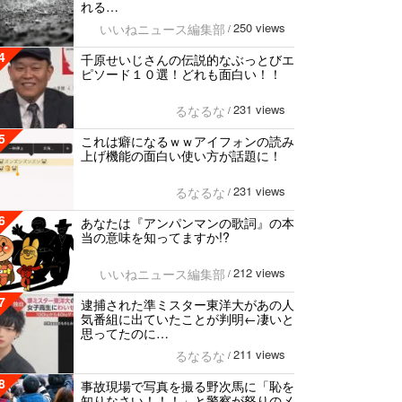
れる…
250 views
いいねニュース編集部
/
4
千原せいじさんの伝説的なぶっとびエ
ピソード１０選！どれも面白い！！
231 views
るなるな
/
5
これは癖になるｗｗアイフォンの読み
上げ機能の面白い使い方が話題に！
231 views
るなるな
/
6
あなたは『アンパンマンの歌詞』の本
当の意味を知ってますか!?
212 views
いいねニュース編集部
/
7
逮捕された準ミスター東洋大があの人
気番組に出ていたことが判明←凄いと
思ってたのに…
211 views
るなるな
/
8
事故現場で写真を撮る野次馬に「恥を
知りなさい！！！」と警察が怒りのメ