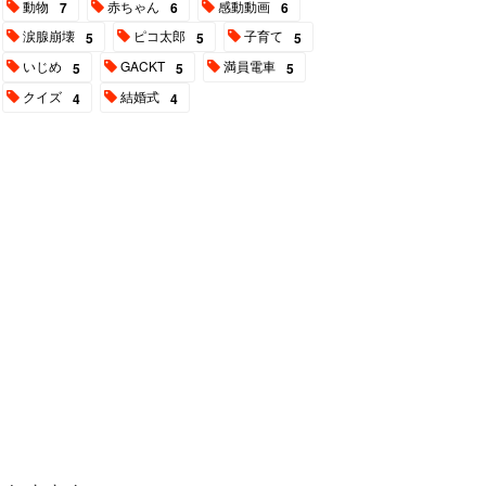
動物
赤ちゃん
感動動画
7
6
6
涙腺崩壊
ピコ太郎
子育て
5
5
5
いじめ
GACKT
満員電車
5
5
5
クイズ
結婚式
4
4