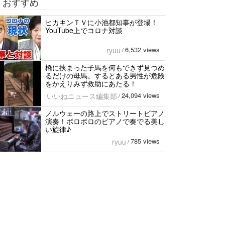
おすすめ
ヒカキンＴＶに小池都知事が登場！
YouTube上でコロナ対談
6,532 views
ryuu
/
橋に挟まった子馬を何もできず見つめ
るだけの母馬。するとある男性が危険
をかえりみず救助にあたる！
24,094 views
いいねニュース編集部
/
ノルウェーの路上でストリートビアノ
演奏！ボロボロのビアノで奏でる美し
い旋律♪
785 views
ryuu
/