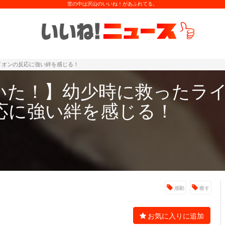
世の中は沢山のいいね！があふれてる。
イオンの反応に強い絆を感じる！
いた！】幼少時に救ったラ
応に強い絆を感じる！
感動
癒す
お気に入りに追加