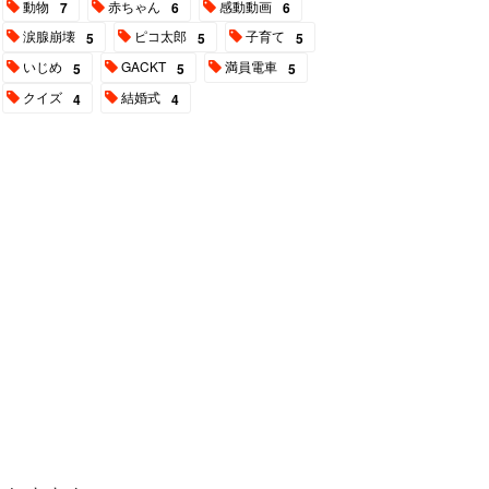
動物
赤ちゃん
感動動画
7
6
6
涙腺崩壊
ピコ太郎
子育て
5
5
5
いじめ
GACKT
満員電車
5
5
5
クイズ
結婚式
4
4