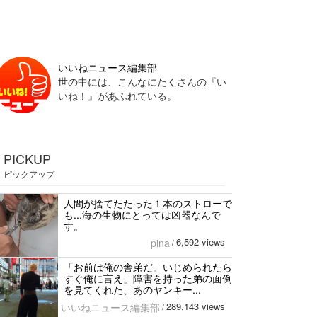
いいねニュース編集部
世の中には、こんなにたくさんの『い
いね！』があふれている。
PICKUP
ピックアップ
人間が捨てたたった１本のストローで
も...海の生物にとっては凶器なんで
す。
6,592 views
pina
/
「お前は俺の舎弟だ。いじめられたら
すぐ俺に言え」障害を持った弟の面倒
を見てくれた、あのヤンキー...
289,143 views
いいねニュース編集部
/