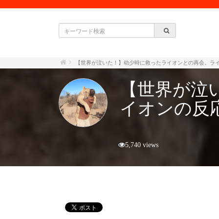
【世界が泣いた！】幼少時に救ったライオンとの再会。ラ
【世界が泣
イオンの反
5,740 views