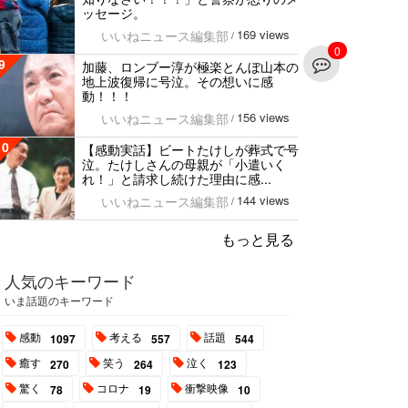
ッセージ。
169 views
いいねニュース編集部
/
0
9
加藤、ロンブー淳が極楽とんぼ山本の
地上波復帰に号泣。その想いに感
動！！！
156 views
いいねニュース編集部
/
10
【感動実話】ビートたけしが葬式で号
泣。たけしさんの母親が「小遣いく
れ！」と請求し続けた理由に感...
144 views
いいねニュース編集部
/
もっと見る
人気のキーワード
いま話題のキーワード
感動
考える
話題
1097
557
544
癒す
笑う
泣く
270
264
123
驚く
コロナ
衝撃映像
78
19
10