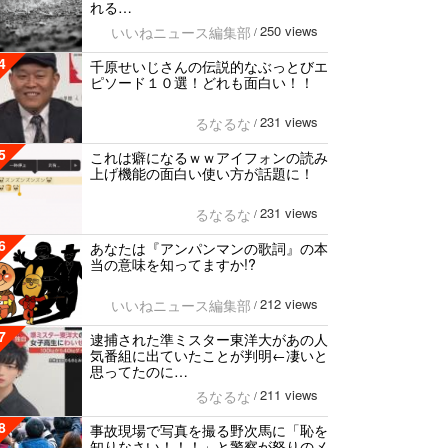
れる…
250 views
いいねニュース編集部
/
4
千原せいじさんの伝説的なぶっとびエ
ピソード１０選！どれも面白い！！
231 views
るなるな
/
5
これは癖になるｗｗアイフォンの読み
上げ機能の面白い使い方が話題に！
231 views
るなるな
/
6
あなたは『アンパンマンの歌詞』の本
当の意味を知ってますか!?
212 views
いいねニュース編集部
/
7
逮捕された準ミスター東洋大があの人
気番組に出ていたことが判明←凄いと
思ってたのに…
211 views
るなるな
/
8
事故現場で写真を撮る野次馬に「恥を
知りなさい！！！」と警察が怒りのメ