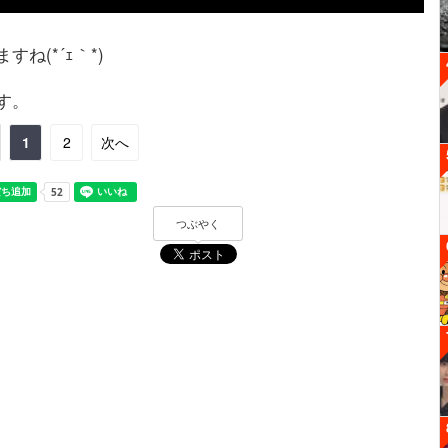
ね(*´ｪ｀*)
す。
1
2
次へ
つぶやく