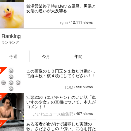
銭湯営業終了時のあひる風呂。男湯と
女湯の違いが大反響♨
12,111 views
ryuu
/
Ranking
ランキング
今週
今月
年間
1
この画像の１０円玉を１枚だけ動かし
て縦４枚・横４枚にしてください！！
558 views
TOM
/
2
江頭2:50（エガチャン）のいい話「車
いすの少女」の真相について、本人が
コメント！
407 views
いいねニュース編集部
/
3
ある若者が命がけで謝罪した実話の
歌。さだまさしの「償い」に心を打た