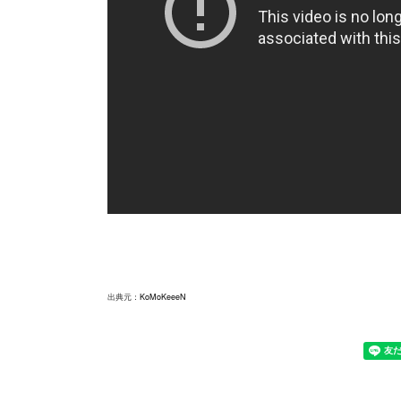
出典元：
KoMoKeeeN