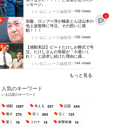
ッセージ。
169 views
いいねニュース編集部
/
0
9
加藤、ロンブー淳が極楽とんぼ山本の
地上波復帰に号泣。その想いに感
動！！！
156 views
いいねニュース編集部
/
10
【感動実話】ビートたけしが葬式で号
泣。たけしさんの母親が「小遣いく
れ！」と請求し続けた理由に感...
144 views
いいねニュース編集部
/
もっと見る
人気のキーワード
いま話題のキーワード
感動
考える
話題
1097
557
544
癒す
笑う
泣く
270
264
123
驚く
コロナ
衝撃映像
78
19
10