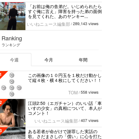
「お前は俺の舎弟だ。いじめられたら
すぐ俺に言え」障害を持った弟の面倒
を見てくれた、あのヤンキー...
289,143 views
いいねニュース編集部
/
Ranking
ランキング
今週
今月
年間
1
この画像の１０円玉を１枚だけ動かし
て縦４枚・横４枚にしてください！！
558 views
TOM
/
2
江頭2:50（エガチャン）のいい話「車
いすの少女」の真相について、本人が
コメント！
407 views
いいねニュース編集部
/
3
ある若者が命がけで謝罪した実話の
歌。さだまさしの「償い」に心を打た