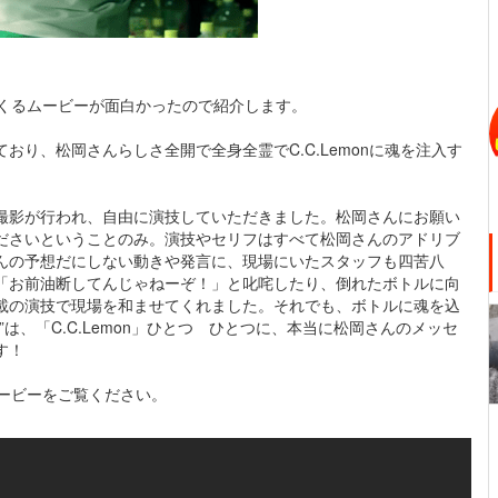
れまくるムービーが面白かったので紹介します。
り、松岡さんらしさ全開で全身全霊でC.C.Lemonに魂を注入す
撮影が行われ、自由に演技していただきました。松岡さんにお願い
ださいということのみ。演技やセリフはすべて松岡さんのアドリブ
んの予想だにしない動きや発言に、現場にいたスタッフも四苦八
「お前油断してんじゃねーぞ！」と叱咤したり、倒れたボトルに向
載の演技で現場を和ませてくれました。それでも、ボトルに魂を込
は、「C.C.Lemon」ひとつ ひとつに、本当に松岡さんのメッセ
す！
ムービーをご覧ください。