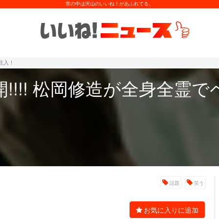
世の中は沢山のいいね！があふれてる。
注入！
!!!! 松岡修造が全身全霊
話題
笑う
お気に入りに追加