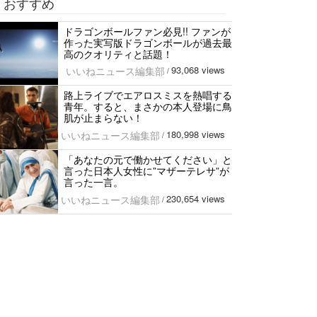
おすすめ
ドラゴンボールファン必見!! ファンが
作った実写版ドラゴンボールが過去最
高のクオリティと話題！
93,068 views
いいねニュース編集部
/
路上ライブでエアロスミスを熱唱する
青年。すると、まさかの本人登場に鳥
肌が止まらない！
180,998 views
いいねニュース編集部
/
「あなたの元で働かせてください」と
言った日本人女性に”マザーテレサ”が
言った一言。
230,654 views
いいねニュース編集部
/