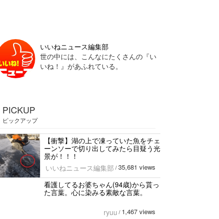
いいねニュース編集部
世の中には、こんなにたくさんの『い
いね！』があふれている。
PICKUP
ピックアップ
【衝撃】湖の上で凍っていた魚をチェ
ーンソーで切り出してみたら目疑う光
景が！！！
35,681 views
いいねニュース編集部
/
看護してるお婆ちゃん(94歳)から貰っ
た言葉。心に染みる素敵な言葉。
1,467 views
ryuu
/