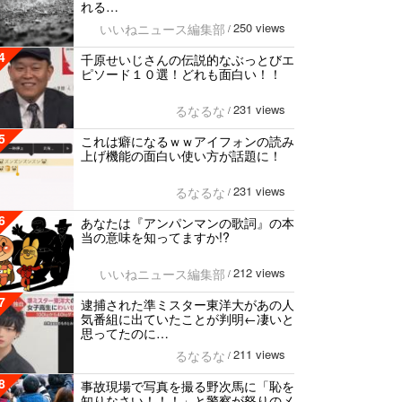
れる…
250 views
いいねニュース編集部
/
4
千原せいじさんの伝説的なぶっとびエ
ピソード１０選！どれも面白い！！
231 views
るなるな
/
5
これは癖になるｗｗアイフォンの読み
上げ機能の面白い使い方が話題に！
231 views
るなるな
/
6
あなたは『アンパンマンの歌詞』の本
当の意味を知ってますか!?
212 views
いいねニュース編集部
/
7
逮捕された準ミスター東洋大があの人
気番組に出ていたことが判明←凄いと
思ってたのに…
211 views
るなるな
/
8
事故現場で写真を撮る野次馬に「恥を
知りなさい！！！」と警察が怒りのメ