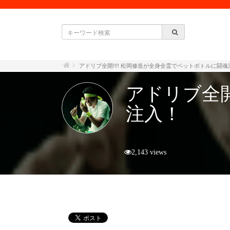
アドリブ全開!!!! 松岡修造が全身全霊でペットボトルに闘魂
アドリブ全開
注入！
2,143 views