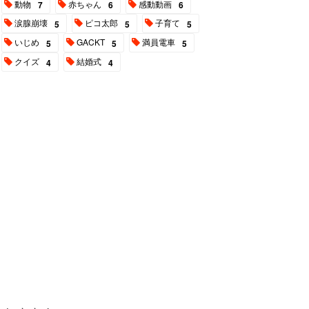
動物
赤ちゃん
感動動画
7
6
6
涙腺崩壊
ピコ太郎
子育て
5
5
5
いじめ
GACKT
満員電車
5
5
5
クイズ
結婚式
4
4